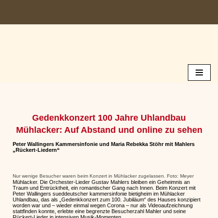
Zum
Inhalt
springen
Gedenkkonzert 100 Jahre Uhlandbau
Mühlacker: Auf Abstand und online zu sehen
Peter Wallingers Kammersinfonie und Maria Rebekka Stöhr mit Mahlers
„Rückert-Liedern“
Nur wenige Besucher waren beim Konzert in Mühlacker zugelassen. Foto: Meyer
Mühlacker. Die Orchester-Lieder Gustav Mahlers bleiben ein Geheimnis an
Traum und Entrücktheit, ein romantischer Gang nach Innen. Beim Konzert mit
Peter Wallingers sueddeutscher kammersinfonie bietigheim im Mühlacker
Uhlandbau, das als „Gedenkkonzert zum 100. Jubiläum“ des Hauses konzipiert
worden war und – wieder einmal wegen Corona – nur als Videoaufzeichnung
stattfinden konnte, erlebte eine begrenzte Besucherzahl Mahler und seine
Rückert-Lieder in intensiven Musik-Momenten.