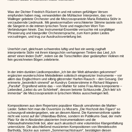
Was der Dichter Friedrich Rückert in und mit seinen gefühligen Versen
empfunden haben mag, verwandelten die Mühlacker Interpreten, das von
Wallinger geleitete Orchester und die Mezzosopranistin Maria Rebekka Stöhr in
verzaubernde Liedmusik. Mit gewissermaßen verschleierter Stimme tastete sich
die Sängerin in die intimen lyrischen Texte und magischen Wort-Ton-
Verbindungen hinein. Das Instrumental-Ensemble versuchte mit sorgfältiger
Phrasierung und klangvoller Orchestersprache, zum Kern jeden Liedes
vorzudringen, und trug zur Ausdrucksvertiefung bei.
Unerhört zart, gleichsam schwerelos luftig und fast ein wenig zaghaft
interpretierte Stöhr mit ihrem klangschön verhangenen Timbre das Lied „Ich
atmet‘ einen linden Duft!“, indem sie die Tonschleifen über gedämpften Violinen mit
fein gezeichneten Bögen zelebrierte.
In der intim-dunklen Liedkomposition „Ich bin der Welt abhanden gekommen“
ergänzten wunderschöne Melodielinien solistisch eingesetzter Instrumente – vor
allem das Englischhorn und silbrig glitzernder Harfen-Rausch – den Gesang. Der
erinnerte „besinnlich sinnend“ an Kundrys Geisterstimme in Richard Wagners
„Parsifal“. Ergreifend wirkte das – von Mahler für seine Frau Alma komponierte –
Liebeslied „Liebst du um Schönheit“, dessen betonte Schlusszeile „Dich lieb‘ ich
immerdar“ die Mezzosopranistin in lyrischem Melos ausschwingen ließ.
Kompositionen aus dem Repertoire populärer Klassik umrahmten die Mahler-
Lieder. Selten hört man die Ouvertüre zu Mozarts „Die Hochzeit des Figaro“ so
schwungvoll wiedergegeben, wie an diesem Abend. Die Kammersinfonie spielte
nicht wie sonst auf der Uhlandbau-Bühne, sondern im Publikums-Saal, der mehr
Platz für die in Abständen platzierten Instrumentalisten und die
Videoaufnahmetechnik bot, aber auch akustisch eine voluminöse Klangentfaltung
unterstützte. Die abschließend musizierten Kompositionen von Mendelssohn
Bartholdy, Stücke aus seinem „Sommernachtstraum“, bestätigten diesen