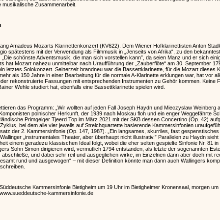
ige musikalische Zusammenarbeit.
h
fgang Amadeus Mozarts Klarinettenkonzert (KV622). Dem Wiener Hofklarinettisten Anton Stadl
io spätestens mit der Verwendung als Filmmusik in „Jenseits von Afrika“, zu den bekannte
„Die schönste Adventsmusik, die man sich vorstellen kann”, da seien Manz und er sich einig,
rts hat Mozart nahezu unmittelbar nach Uraufführung der „Zauberflöte“ am 30. September 1
ein letztes Solokonzert. Seinerzeit brandneu war die Bassettklarinette, für die Mozart dieses 
hr als 150 Jahre in einer Bearbeitung für die normale A-Klarinette erklungen war, hat vor 
ieder rekonstruierte Fassungen mit entsprechenden Instrumenten zu Gehör kommen. Keine F
ner Wehle studiert hat, ebenfalls eine Bassettklarinette spielen wird.
ttieren das Programm: „Wir wollten auf jeden Fall Joseph Haydn und Mieczyslaw Weinberg an
n Komponisten polnischer Herkunft, der 1939 nach Moskau floh und ein enger Weggefährte S
erländische Primgeiger Tjeerd Top im März 2021 mit der SKB dessen Concertino (Op. 42) aufge
Zyklus, bei dem alle vier jeweils auf Streichquartette basierende Kammersinfonien uraufgefüh
atz der 2. Kammersinfonie (Op. 147, 1987). „Ein langsames, skurriles, fast gespenstische
allinger „instrumentales Theater, aber überhaupt nicht illustrativ.” Parallelen zu Haydn sieht
t einem geradezu klassischen Ideal folgt, wobei die eher selten gespielte Sinfonie Nr. 81 in
ers Sohn Simon dirigieren wird, vermutlich 1794 entstanden, als letzte der sogenannten Este
abschließe, und dabei sehr reif und ausgeglichen wirke, im Einzelnen dann aber doch mit rec
nsgesamt rund und ausgewogen“ – mit dieser Definition könnte man dann auch Wallingers komp
schreiben.
 Süddeutsche Kammersinfonie Bietigheim um 19 Uhr im Bietigheimer Kronensaal, morgen um 
er www.sueddeutsche-kammersinfonie.de