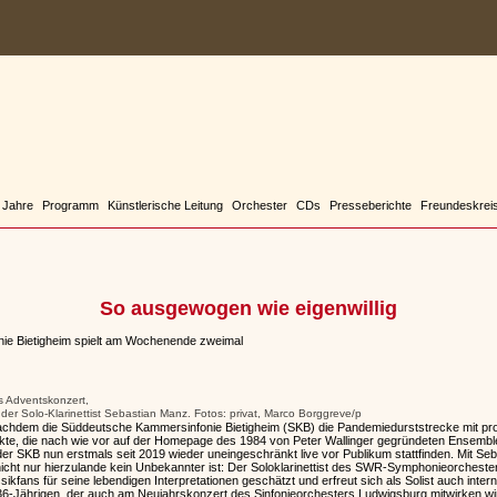
 Jahre
Programm
Künstlerische Leitung
Orchester
CDs
Presseberichte
Freundeskrei
So ausgewogen wie eigenwillig
ie Bietigheim spielt am Wochenende zweimal
das Adventskonzert,
der Solo-Klarinettist Sebastian Manz. Fotos: privat, Marco Borggreve/p
m die Süddeutsche Kammersinfonie Bietigheim (SKB) die Pandemiedurststrecke mit profe
te, die nach wie vor auf der Homepage des 1984 von Peter Wallinger gegründeten Ensemble
der SKB nun erstmals seit 2019 wieder uneingeschränkt live vor Publikum stattfinden. Mit Se
 nicht nur hierzulande kein Unbekannter ist: Der Soloklarinettist des SWR-Symphonieorches
sikfans für seine lebendigen Interpretationen geschätzt und erfreut sich als Solist auch interna
 36-Jährigen, der auch am Neujahrskonzert des Sinfonieorchesters Ludwigsburg mitwirken w