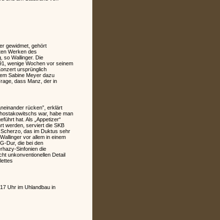
er gewidmet, gehört
sten Werken des
 so Wallinger. Die
791, wenige Wochen vor seinem
Konzert ursprünglich
allem Sabine Meyer dazu
rage, dass Manz, der in
einander rücken”, erklärt
chostakowitschs war, habe man
führt hat. Als „Appetizer“
rt werden, serviert die SKB
s Scherzo, das im Duktus sehr
 Wallinger vor allem in einem
 G-Dur, die bei den
rhazy-Sinfonien die
ht unkonventionellen Detail
lettes
17 Uhr im Uhlandbau in