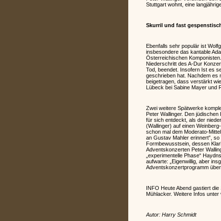
Stuttgart wohnt, eine langjähr
Skurril und fast gespenstisc
Ebenfalls sehr populär ist Wol
insbesondere das kantable Adag
Österreichischen Komponisten. 
Niederschritt des A-Dur Konze
Tod, beendet. Insofern Ist es s
geschrieben hat. Nachdem es me
beigetragen, dass verstärkt w
Lübeck bei Sabine Mayer und Rai
Zwei weitere Spätwerke komple
Peter Wallinger. Den jüdische
für sich entdeckt, als der nied
(Wallinger) auf einen Weinberg-
schon mal dem Moderato-Mittels
an Gustav Mahler erinnert”, so W
Formbewusstsein, dessen Klarhei
Adventskonzerten Peter Walling
„experimentelle Phase“ Haydns 
aufwarte: „Eigenwillig, aber i
Adventskonzertprogramm über
INFO Heute Abend gastiert die
Mühlacker. Weitere Infos unt
Autor: Harry Schmidt