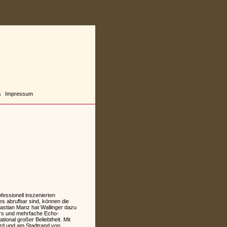
s
Impressum
ssionell inszenierten
s abrufbar sind, können die
bastian Manz hat Wallinger dazu
ters und mehrfache Echo-
tional großer Beliebtheit. Mit
ird und am Stadtrand von