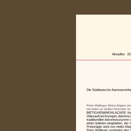
Zum
Inhalt
springen
Aktuelles
25
Die Süddeutsche Kammersinfon
Peter Wallinger (links) dirigiert 
mit dabei an beiden Abenden ist 
BIETIGHEIM/MÜHLACKER. Nachde
Videoaufzeichnungen überbrück
traditionellen Adventskonzerte 
einen Solisten eingeladen, der
Preisträger wird von vielen Klas
Peter Wallinger verbinden den