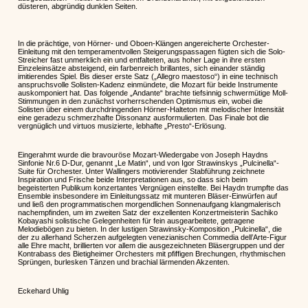
düsteren, abgründig dunklen Seiten.
In die prächtige, von Hörner- und Oboen-Klängen angereicherte Orchester-
Einleitung mit den temperamentvollen Steigerungspassagen fügten sich die Solo-
Streicher fast unmerklich ein und entfalteten, aus hoher Lage in ihre ersten
Einzeleinsätze absteigend, ein farbenreich brillantes, sich einander ständig
imitierendes Spiel. Bis dieser erste Satz („Allegro maestoso“) in eine technisch
anspruchsvolle Solisten-Kadenz einmündete, die Mozart für beide Instrumente
auskomponiert hat. Das folgende „Andante“ brachte tiefsinnig schwermütige Moll-
Stimmungen in den zunächst vorherrschenden Optimismus ein, wobei die
Solisten über einem durchdringenden Hörner-Halteton mit melodischer Intensität
eine geradezu schmerzhafte Dissonanz ausformulierten. Das Finale bot die
vergnüglich und virtuos musizierte, lebhafte „Presto“-Erlösung.
Eingerahmt wurde die bravouröse Mozart-Wiedergabe von Joseph Haydns
Sinfonie Nr.6 D-Dur, genannt „Le Matin“, und von Igor Strawinskys „Pulcinella“-
Suite für Orchester. Unter Wallingers motivierender Stabführung zeichnete
Inspiration und Frische beide Interpretationen aus, so dass sich beim
begeisterten Publikum konzertantes Vergnügen einstellte. Bei Haydn trumpfte das
Ensemble insbesondere im Einleitungssatz mit munteren Bläser-Einwürfen auf
und ließ den programmatischen morgendlichen Sonnenaufgang klangmalerisch
nachempfinden, um im zweiten Satz der exzellenten Konzertmeisterin Sachiko
Kobayashi solistische Gelegenheiten für fein ausgearbeitete, getragene
Melodiebögen zu bieten. In der lustigen Strawinsky-Komposition „Pulcinella“, die
der zu allerhand Scherzen aufgelegten venezianischen Commedia dell’Arte-Figur
alle Ehre macht, brillierten vor allem die ausgezeichneten Bläsergruppen und der
Kontrabass des Bietigheimer Orchesters mit pfiffigen Brechungen, rhythmischen
Sprüngen, burlesken Tänzen und brachial lärmenden Akzenten.
Eckehard Uhlig