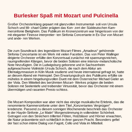
Burlesker Spaß mit Mozart und Pulcinella
Großer Orchesterklang gepaart mit glanzvollen Instrumental- soli von Ursula
Schoch und Mi- chael Gieler prägten das Kon- zert der Süddeutschen Kam-
mersinfonie Bietigheim. Das Publikum im Kronenzentrum war hingerissen von der
mit eleganter Finesse interpretier- ten Sinfonia Concertante in Es-Dur von Mozart
und ande- ren Werken.
Die zum Soundtrack des legendären Mozart-Filmes „Amadeus“ gehörende
Sinfonia Concertante ist ein Werk mit vielen Facetten. Das von Peter Wallinger
dirigierte Orchester erfüllte den Konzertsaal zunächst mit spannungsreichen,
raumgreifenden Klängen, bevor die beiden Solisten eine intensiv-melancholische
Note hinzufügten. Die in Ludwigsburg geborene und in Sachsenheim
aufgewachsene Violinistin Ursula Schoch, die nach dem Abitur am
Ellentalgymnasium in Köln Musik studierte und heute international gefragt ist, hatte
an diesem Abend ein Heimspiel. Den Erwartungsdruck des Publikums erfüllte sie
mühelos in einem hingebungsvollen Duett mit dem Österreicher Michael Gieler an
der Viola. Den Mittelteil des berühmten Mozart- Werkes prägten die beiden
Solisten mit Seelentiefe und treibender Virtuosität, bevor das Orchester mit einem
übermütigen und rasanten Presto schloss.
Die Mozart-Komposition war aber nicht das einzige musikalische Erlebnis, das die
renommierte Kammersinfonie unter dem Titel „Konzertantes Vergnügen“
kredenzte. Passend zu diesem sonnigen Wochenende beschrieb das Orchester
in der Haydn-Sinfonie „Le Matin“ Morgenstimmung in vollendeter Schönheit.
Getragen von den Streichern trillerten Flöten, Holzbläser und Hörner erwachten,
die Natur präsentierte sich schließlich in ihrer ganzen Pracht. Besonders gefiel
der fast schon intime Dialog von Fagott, Cello und Viola im Mittelteil.