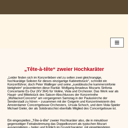
Zum
Inhalt
springen
„Tête-à-tête“ zweier Hochkaräter
„Leider finden sich im Konzertleben viel zu selten zwei gleichrangige,
hochkarätige Solisten für dieses einzigartige Kabinettstück“, schreibt ein
Konzertführer, doch Peter Wallinger und seine „sueddeutsche kammersinfonie
bietigheim“ präsentierten diese Rarität: Wolfgang Amadeus Mozarts Sinfonia
Concertante Es-Dur (KV 364) für Violine, Viola und Orchester. Das Werk war als
Haupt- und Mittelstück des Saison-Abschlusses der Konzertreihe
„MühlackerConcerto“ am vergangenen Samstag in der Pauluskirche der
Senderstadt zu hören – zusammen mit der Geigerin und Konzertmeisterin des
Amsterdamer Concertgebouw-Orchesters, Ursula Schoch, und dem Viola-Spieler
Michael Gieler, der als Solobratschist ebenfalls Mitglied des Concertgebouw ist.
Ein eingespieltes „Tête-à-tête“ zweier Hochkaräter also, die in minutiöser
gegenseitiger Feinabstimmung das Doppelkonzert als typischen Mozart
ausgestalteten – heiter und fröhlich im Grundcharakter, mit eingeblendeten