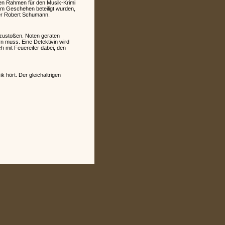
chen Rahmen für den Musik-Krimi
am Geschehen beteiligt wurden,
er Robert Schumann.
 zustoßen. Noten geraten
rn muss. Eine Detektivin wird
h mit Feuereifer dabei, den
 hört. Der gleichaltrigen