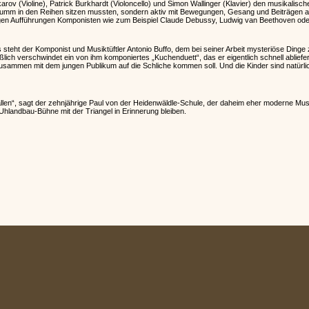
arov (Violine), Patrick Burkhardt (Violoncello) und Simon Wallinger (Klavier) den musikalis
ht stumm in den Reihen sitzen mussten, sondern aktiv mit Bewegungen, Gesang und Beiträgen 
igen Aufführungen Komponisten wie zum Beispiel Claude Debussy, Ludwig van Beethoven od
steht der Komponist und Musiktüftler Antonio Buffo, dem bei seiner Arbeit mysteriöse Dinge
lich verschwindet ein von ihm komponiertes „Kuchenduett“, das er eigentlich schnell abliefe
usammen mit dem jungen Publikum auf die Schliche kommen soll. Und die Kinder sind natürlic
allen“, sagt der zehnjährige Paul von der Heidenwäldle-Schule, der daheim eher moderne Musik
r Uhlandbau-Bühne mit der Triangel in Erinnerung bleiben.