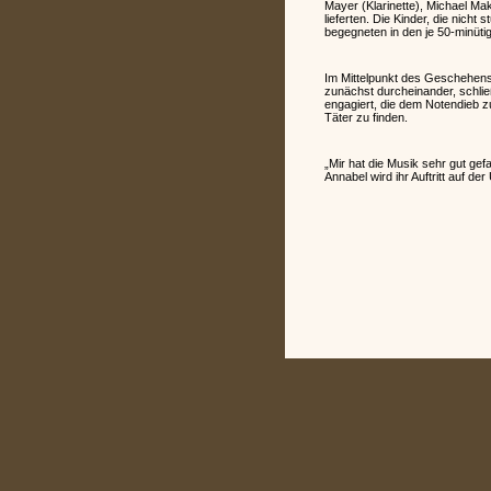
Mayer (Klarinette), Michael Mak
lieferten. Die Kinder, die nic
begegneten in den je 50-minüt
Im Mittelpunkt des Geschehens 
zunächst durcheinander, schließ
engagiert, die dem Notendieb z
Täter zu finden.
„Mir hat die Musik sehr gut gef
Annabel wird ihr Auftritt auf de