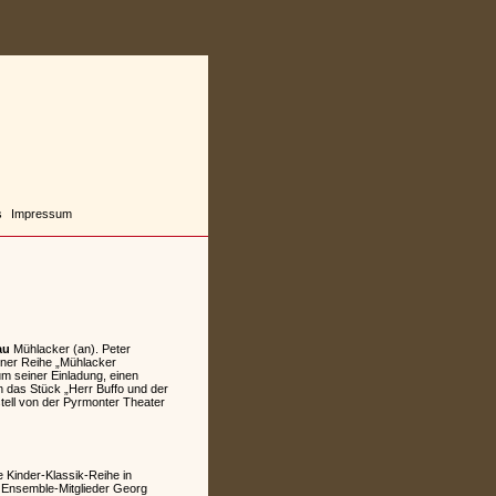
s
Impressum
au
Mühlacker (an). Peter
einer Reihe „Mühlacker
um seiner Einladung, einen
 das Stück „Herr Buffo und der
tell von der Pyrmonter Theater
e Kinder-Klassik-Reihe in
en Ensemble-Mitglieder Georg