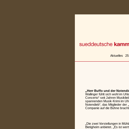
Zum
Inhalt
springen
Aktuelles
25
„Herr Buffo und der Notendi
Wallinger fühlt sich wohl im U
Concerto“ seit Jahren Musiklie
spannenden Musik-Krimi im Uhl
Notendieb“, das Mitglieder de
Companie auf die Bühne bracht
„Die zwei Vorstellungen in Mühl
Bietigheim anbietet. „Es ist we