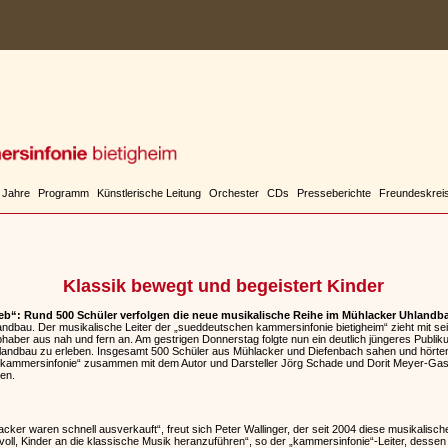
 Jahre
Programm
Künstlerische Leitung
Orchester
CDs
Presseberichte
Freundeskrei
Klassik bewegt und begeistert Kinder
eb“: Rund 500 Schüler verfolgen die neue musikalische Reihe im Mühlacker Uhlandb
hlandbau. Der musikalische Leiter der „sueddeutschen kammersinfonie bietigheim“ zieht mit s
bhaber aus nah und fern an. Am gestrigen Donnerstag folgte nun ein deutlich jüngeres Publik
andbau zu erleben. Insgesamt 500 Schüler aus Mühlacker und Diefenbach sahen und hörten
r „kammersinfonie“ zusammen mit dem Autor und Darsteller Jörg Schade und Dorit Meyer-Gas
en.
acker waren schnell ausverkauft“, freut sich Peter Wallinger, der seit 2004 diese musikalisch
rtvoll, Kinder an die klassische Musik heranzuführen“, so der „kammersinfonie“-Leiter, dess