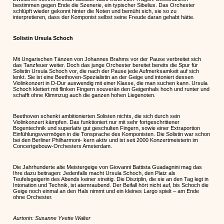
bestimmen gegen Ende die Szenerie, ein typischer Sibelius. Das Orchester
schlüpft wieder gekonnt hinter die Noten und bemüht sich, sie so zu
interpretieren, dass der Komponist selbst seine Freude daran gehabt hätte.
Solistin Ursula Schoch
Mit Ungarischen Tänzen von Johannes Brahms vor der Pause verbreitet sich
das Tanzfeuer weiter. Doch das junge Orchester bereitet bereits die Spur für
Solistin Ursula Schoch vor, die nach der Pause jede Aufmerksamkeit auf sich
lenkt. Sie ist eine Beethoven-Spezialistin an der Geige und intoniert dessen
Violinkonzert in D-Dur auswendig mit einer Klasse, die man suchen kann. Ursula
Schoch klettert mit flinken Fingern souverän den Geigenhals hoch und runter und
schafft ohne Klimmzug auch die ganzen hohen Liegenoten.
Beethoven schenkt ambitionierten Solisten nichts, die sich durch sein
Violinkonzert kämpfen. Das funktioniert nur mit sehr fortgeschrittener
Bogentechnik und superlativ gut geschulten Fingern, sowie einer Extraportion
Einfühlungsvermögen in die Tonsprache des Komponisten. Die Solistin war schon
bei den Berliner Philharmoni- kern aktiv und ist seit 2000 Konzertmeisterin im
Concertgebouw-Orchesters Amsterdam.
Die Jahrhunderte alte Meistergeige von Giovanni Battista Guadagnini mag das
Ihre dazu beitragen: Jedenfalls macht Ursula Schoch, den Platz als
Teufelsgeigerin des Abends keiner streitig. Die Disziplin, die sie an den Tag legt in
Intonation und Technik, ist atemraubend. Der Beifall hört nicht auf, bis Schoch die
Geige noch einmal an den Hals nimmt und ein kleines Largo spielt – am Ende
ohne Orchester.
Aurtorin: Susanne Yvette Walter