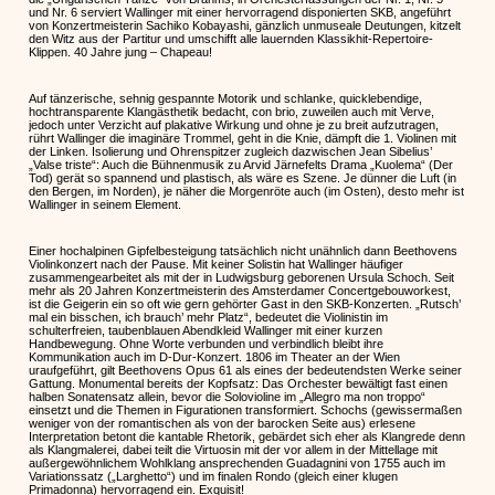
und Nr. 6 serviert Wallinger mit einer hervorragend disponierten SKB, angeführt
von Konzertmeisterin Sachiko Kobayashi, gänzlich unmuseale Deutungen, kitzelt
den Witz aus der Partitur und umschifft alle lauernden Klassikhit-Repertoire-
Klippen. 40 Jahre jung – Chapeau!
Auf tänzerische, sehnig gespannte Motorik und schlanke, quicklebendige,
hochtransparente Klangästhetik bedacht, con brio, zuweilen auch mit Verve,
jedoch unter Verzicht auf plakative Wirkung und ohne je zu breit aufzutragen,
rührt Wallinger die imaginäre Trommel, geht in die Knie, dämpft die 1. Violinen mit
der Linken. Isolierung und Ohrenspitzer zugleich dazwischen Jean Sibelius’
„Valse triste“: Auch die Bühnenmusik zu Arvid Järnefelts Drama „Kuolema“ (Der
Tod) gerät so spannend und plastisch, als wäre es Szene. Je dünner die Luft (in
den Bergen, im Norden), je näher die Morgenröte auch (im Osten), desto mehr ist
Wallinger in seinem Element.
Einer hochalpinen Gipfelbesteigung tatsächlich nicht unähnlich dann Beethovens
Violinkonzert nach der Pause. Mit keiner Solistin hat Wallinger häufiger
zusammengearbeitet als mit der in Ludwigsburg geborenen Ursula Schoch. Seit
mehr als 20 Jahren Konzertmeisterin des Amsterdamer Concertgebouworkest,
ist die Geigerin ein so oft wie gern gehörter Gast in den SKB-Konzerten. „Rutsch’
mal ein bisschen, ich brauch’ mehr Platz“, bedeutet die Violinistin im
schulterfreien, taubenblauen Abendkleid Wallinger mit einer kurzen
Handbewegung. Ohne Worte verbunden und verbindlich bleibt ihre
Kommunikation auch im D-Dur-Konzert. 1806 im Theater an der Wien
uraufgeführt, gilt Beethovens Opus 61 als eines der bedeutendsten Werke seiner
Gattung. Monumental bereits der Kopfsatz: Das Orchester bewältigt fast einen
halben Sonatensatz allein, bevor die Solovioline im „Allegro ma non troppo“
einsetzt und die Themen in Figurationen transformiert. Schochs (gewissermaßen
weniger von der romantischen als von der barocken Seite aus) erlesene
Interpretation betont die kantable Rhetorik, gebärdet sich eher als Klangrede denn
als Klangmalerei, dabei teilt die Virtuosin mit der vor allem in der Mittellage mit
außergewöhnlichem Wohlklang ansprechenden Guadagnini von 1755 auch im
Variationssatz („Larghetto“) und im finalen Rondo (gleich einer klugen
Primadonna) hervorragend ein. Exquisit!