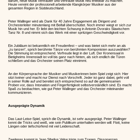
darum, neue Musik vertrauter und vertraute Musik neu erlebbar zu machen.
Heute vereint der professionell arbeitende Klangkörper Musiker aus der
gesamten Region in Süddeutschland.
Peter Wallinger wird als Dank für 40 Jahre Engagement als Dirigent und
Orchesterleiter minutenlang mit Beifall überschüttet. Noch immer wiegt er sich zur
Musik hin und her. Er liebt den leichten Schwung in Antonin Dvoraks Slawischem
Tanz Nr. 8 und nimmt sich das Werk mit einer spritzigen Geschwindigkeit vor.
Ein Jubiläum ist bekanntlich ein Freudenfest – und was bietet sich mehr an als
„zu tanzen“, sprich berühmte Tänze von berühmten Komponisten auszuwählen?
Die Stimmung ist entsprechend. Vorfreude liegt in der Luft. Der Kronensaal in
Bietigheims Innenstadt ist voll bis ganz nach hinten, als sich endlich die Türen
schließen und das Orchester seinen Platz einnimmt.
An der Körpersprache der Musiker und Musikerinnen beim Spiel zeigt sich: Hier
sitzt keiner und macht nur Dienst nach Vorschrift. Jeder ist ganz dabei, geht voll
in seiner Rolle auf und bereitet sich entsprechend so auf die gemeinsamen
Proben vor, dass Intonation und Fingerfertigkeit selbstverständlich sind. Es macht
Spaß zu beobachten, wie gut Peter Wallinger und das Orchester miteinander
kommunizieren.
Ausgeprägte Dynamik
Das Laut-Leise-Spiel, sprich die Dynamik, ist sehr ausgeprägt. Peter Wallinger
kennt die Tricks und weiß, wie sein Publikum unterhalten werden will: Flott, keine
Längen oder tiefschürfend mit viel Leidenschaft.
Zweiteres kommt in Jean Sibelius Valse triste zum Tragen. Dissonanzen