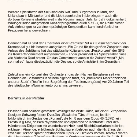
Weitere Spielstätten der SKB sind das Rat- und Bürgerhaus in Murr, der
Uhlandbau in Mühlacker und die Liebfrauenkirche in Lienzingen – auch die
dortigen Konzerte strahlen weit in die Region hinaus. Jahr für Jahr dokumentiert
Wallinger seine ausgefeilten Konzertprogramme auch auf CD, die Reihe dieser
Aufzeichnungen ist zu einem prächtigen Kompendium kammersinfonischer
Preziosen herangewachsen.
Dennoch hat es fast den Charakter einer Premiere: Mit 430 Besuchern wirkt der
Kronensaal gut bis bestens ausgelastet. Ein Grund für den großen Zuspruch: Aus
Anlass des Jubiläums hat das städtische Kulturamt das „Festkonzert“ der SKB
ins Konzertabonnement aufgenommen – sogar prominent als Spielzeitabschluss,
wie Michaela Ruof betont. Ob das Commitment auch in die Zukunft weist? „Mal
so, mal so“, laute diesbezüglich die Devise, so die Amtsleiterin im Gespräch.
Zuletzt war ein Konzert des Orchesters, das den Namen Bietigheim seit vier
Dekaden als Bestandteil in seinem eigenen führt, als „kulturelles Markenzeichen
unserer Stadt“ (Rouf in ihrer Begrüßung der Festkonzertgäste) vor 20 Jahren Teil
des städtischen Abonnementprogramms gewesen.
Der Witz in der Partitur
Plastisch und pointiert gestaltete Wallinger die erste Hälfte, mit einer Extraportion
lässigem Schwung federn Dvoráks „Slawische Tänze“ heran, festlich-
folkloristisch im Gestus der „Furiant“, die Nr. 8 aus dem Opus 46 (1878), ein
Presto in g-Moll, dessen rhythmische und dynamische Kontraste unter den
Händen des Dirigenten mit wunderbaren Holz- und Blechbläserfarben koloriert
erklingen. Atmende, erblühende Schlagfiguren beleben auch die Nr. 2 aus dem
erst eine Dekade später entstandenen Opus 72. Direktes Vorbild Dvoráks waren
die „Ungarischen Tänze“ von Brahms, in Orchesterfassungen der Nr. 1, Nr. 5