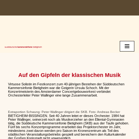
Zum
Inhalt
springen
Auf den Gipfeln der klassischen Musik
Virtuose Solistin im Festkonzert zum 40-jährigen Bestehen der Süddeutschen
Kammersinfonie Bietigheim war die Geigerin Ursula Schoch. Mit der
Konzertmeisterin des Amsterdamer Concertgebouworkest verbindet
Orchesterleiter Peter Wallinger eine lange Zusammenarbeit.
Extraportion Schwung: Peter Wallinger dirigiert die SKB. Foto: Andreas Becker
BIETIGHEIM-BISSINGEN. Seit 40 Jahren leitet er dieses Orchester. 1984 hat
Peter Wallinger, seinerzeit noch als Musikerzieher an den Ellental-Gymnasien
tätig, die Süddeutsche Kammersinfonie Bietigheim (SKB) aus der Taufe gehoben.
Fünf bis sechs Konzertprogramme erarbeitet das Projektorchester im Jahr,
mindestens zwei davon werden pro Saison im Kronenzentrum als Teil des
städtischen Veranstaltungsbetriebs gespielt und bereichern den Kulturkalender
der Großen Kreisstadt nicht unwesentlich.