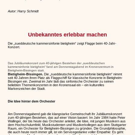
Autor: Harry Schmidt
Unbekanntes erlebbar machen
Die „sueddeutsche kammersinfonie bietigheim“ zeigt Flagge beim 40-Jahr-
Konzert.
Das Jubiläumskonzert zum 40-jährigen Bestehen der „sueddeutschen
kammersinfonie bietigheim“ fand am Donnerstagabend im Kronenzentrum in
Bietigheim-Bissingen statt.
Bietigheim-Bissingen.
Die „sueddeutsche kammersinfonie bietigheim“ nimmt
seit 40 Jahren ihren Platz als Flaggschiff für klassische Konzerte in Bietigheim-
Bissingen ein. Zweimal im Jahr lädt das sinfonische Orchester zu seinen
beliebten Themenkonzerten in den Kronensaal ein – ein kulturelles
Markenzeichen der Stadt.
Die Idee hinter dem Orchester
Am Donnerstagabend gab die klangstarke Gemeinschaft ihr Jubiläumskonzert
zum 40-jährigen Bestehen, das auf einer Vision basiert: Im Jahr 1984 hatte Peter
Wallinger, der bis heute das Orchester anleitet, die Idee, mit jungen Musikern aus
dem Hochschulumfeld, Musikstudenten und Musikerkollegen aus dem Stuttgarter
Raum, ein Orchester für Bietigheim-Bissingen zu gründen. Die Grundphilosophie,
die auch heute noch immer gilt, ist ein Servicegedanke voller Empathie: Es geht