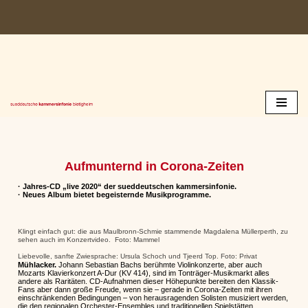
Zum
Inhalt
springen
Aufmunternd in Corona-Zeiten
· Jahres-CD „live 2020“ der sueddeutschen kammersinfonie.
· Neues Album bietet begeisternde Musikprogramme.
Klingt einfach gut: die aus Maulbronn-Schmie stammende Magdalena Müllerperth, zu
sehen auch im Konzertvideo. Foto: Mammel
Liebevolle, sanfte Zwiesprache: Ursula Schoch und Tjeerd Top. Foto: Privat
Mühlacker.
Johann Sebastian Bachs berühmte Violinkonzerte, aber auch
Mozarts Klavierkonzert A-Dur (KV 414), sind im Tonträger-Musikmarkt alles
andere als Raritäten. CD-Aufnahmen dieser Höhepunkte bereiten den Klassik-
Fans aber dann große Freude, wenn sie – gerade in Corona-Zeiten mit ihren
einschränkenden Bedingungen – von herausragenden Solisten musiziert werden,
die den regionalen Orchester-Ensembles und traditionellen Spielstätten