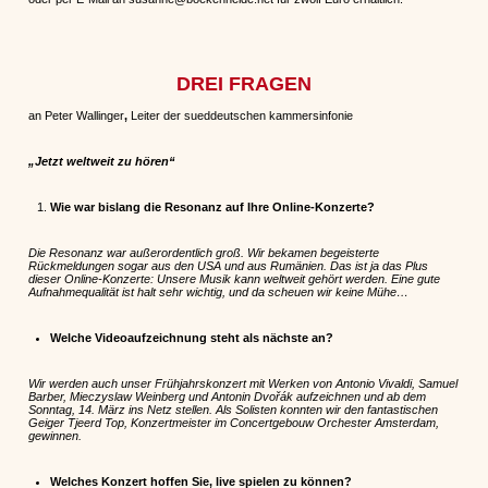
DREI FRAGEN
an Peter Wallinger
,
Leiter der sueddeutschen kammersinfonie
„Jetzt weltweit zu hören“
Wie war bislang die Resonanz auf Ihre Online-Konzerte?
Die Resonanz war außerordentlich groß. Wir bekamen begeisterte
Rückmeldungen sogar aus den USA und aus Rumänien. Das ist ja das Plus
dieser Online-Konzerte: Unsere Musik kann weltweit gehört werden. Eine gute
Aufnahmequalität ist halt sehr wichtig, und da scheuen wir keine Mühe…
Welche Videoaufzeichnung steht als nächste an?
Wir werden auch unser Frühjahrskonzert mit Werken von Antonio Vivaldi, Samuel
Barber,
Mieczyslaw Weinberg und Antonin Dvořák
aufzeichnen und ab dem
Sonntag, 14. März ins Netz stellen. Als Solisten konnten wir den fantastischen
Geiger Tjeerd Top, Konzertmeister im Concertgebouw Orchester Amsterdam,
gewinnen.
Welches Konzert hoffen Sie, live spielen zu können?