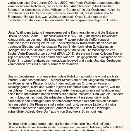
verbunden sind. Die Jahres-CD „live 2020“ von Peter Wallingers sueddeutscher
kammersinfonie bietigheim, die sich mit ihren Auftritten beim „Musikalischen
Sommer“ in Lienzingen, beim „Mühlacker Concerto“, in der Ötisheimer Kelter, in
Pforzheim oder Maulbronn einen Namen gemacht hat, dokumentiert solche
Ereignisse. Erstaunlich, was Wallinger und sein Organisationsteam den
misslichen Umständen an begeisternden Musikprogrammen abgetrotzt haben.
Unter Wallingers Leitung interpretieren seine Kammersinfonie und die Geigerin
Ursula Schoch Bachs E-Dur-Violinkonzert (BWV 1042) mit barock funkelnder
Klangpracht, zu der auch die Lienzinger Frauenkirche als Aufführungsort
akustisch ihren Beitrag leistet. Die Concertgebouw-Konzertmeisterin spielt mit
tragender Eleganz und klangsatten Farben in den schnellen Ecksätzen, im
„Adagio“ sind ihre Melodie-Linien verhangen und weich. Die Wiedergabe von
Bachs Violin-Doppelkonzert d-Moll (BWV 1043), die sie mit ihrem Kollegen Tjeerd
Top präsentiert, erfreut mit solistischer Rasanz. Die geigerische Zwiesprache der
Beiden im „Largo“ entfaltet sich geradezu liebevoll und sanft. Und das Orchester
kommentiert stets mit aufmerksamem Verständnis.
Das im Bietigheimer Kronenzentrum ohne Publikum aufgeführte – und auch als
Internet-Video festgehaltene – Mozart-Klavierkonzert mit Magdalena Müllerperth
am Flügel ist eine Klasse für sich. In der reduzierten Orchester-Fassung
wiedergegeben, bleibt das Werk für jedes Ensemble nicht ohne Tücken, weil mit
der „kleinen Truppenstärke“ alle Unschärfen herauszuhören sind. Wallinger und
seine Instrumentalisten haben damit freilich keine Probleme. Und was die Pianistin
macht, klingt einfach gut. Die erfrischend heiteren Passagen, die lyrisch
nachdenklichen Tonfolgen und die temperamentvollen Akzente wirken allesamt
fein ausgehört. Die Phrasen sind sauber und rund, perlende Läufe und innige
Kantilenen meisterlich ausgeführt. Zudem bietet die CD das in Lienzingen
aufgeführte „Adagio Ges-Dur“ aus Anton Bruckners Streichquintett.
Die freundlich aufmunternde, den darbenden Künstlern finanziell helfende
Silberscheibe ist im Sekretariat der Kammersinfonie unter Telefon (07043) 958393
oder per E-Mail an susanne@boekenheide.net für zwölf Euro erhältlich.