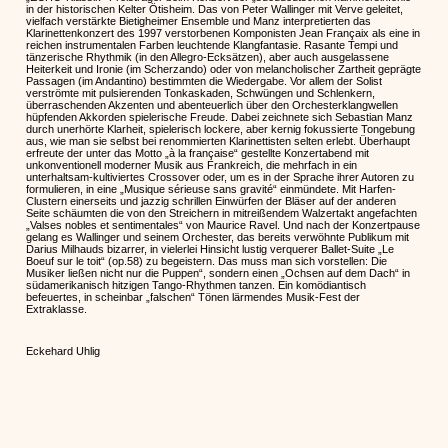
in der historischen Kelter Ötisheim. Das von Peter Wallinger mit Verve geleitet,
vielfach verstärkte Bietigheimer Ensemble und Manz interpretierten das
Klarinettenkonzert des 1997 verstorbenen Komponisten Jean Françaix als eine in
reichen instrumentalen Farben leuchtende Klangfantasie. Rasante Tempi und
tänzerische Rhythmik (in den Allegro-Ecksätzen), aber auch ausgelassene
Heiterkeit und Ironie (im Scherzando) oder von melancholischer Zartheit geprägte
Passagen (im Andantino) bestimmten die Wiedergabe. Vor allem der Solist
verströmte mit pulsierenden Tonkaskaden, Schwüngen und Schlenkern,
überraschenden Akzenten und abenteuerlich über den Orchesterklangwellen
hüpfenden Akkorden spielerische Freude. Dabei zeichnete sich Sebastian Manz
durch unerhörte Klarheit, spielerisch lockere, aber kernig fokussierte Tongebung
aus, wie man sie selbst bei renommierten Klarinettisten selten erlebt. Überhaupt
erfreute der unter das Motto „à la française“ gestellte Konzertabend mit
unkonventionell moderner Musik aus Frankreich, die mehrfach in ein
unterhaltsam-kultiviertes Crossover oder, um es in der Sprache ihrer Autoren zu
formulieren, in eine „Musique sérieuse sans gravité“ einmündete. Mit Harfen-
Clustern einerseits und jazzig schrillen Einwürfen der Bläser auf der anderen
Seite schäumten die von den Streichern in mitreißendem Walzertakt angefachten
„Valses nobles et sentimentales“ von Maurice Ravel. Und nach der Konzertpause
gelang es Wallinger und seinem Orchester, das bereits verwöhnte Publikum mit
Darius Milhauds bizarrer, in vielerlei Hinsicht lustig verquerer Ballet-Suite „Le
Boeuf sur le toit“ (op.58) zu begeistern. Das muss man sich vorstellen: Die
Musiker ließen nicht nur die Puppen“, sondern einen „Ochsen auf dem Dach“ in
südamerikanisch hitzigen Tango-Rhythmen tanzen. Ein komödiantisch
befeuertes, in scheinbar „falschen“ Tönen lärmendes Musik-Fest der
Extraklasse.
Eckehard Uhlig