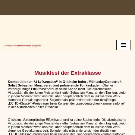
Zum
Inhalt
springen
Musikfest der Extraklasse
Kompositionen “à la française“ in Ötisheim beim „MühlackerConcerto“.
Solist Sebastian Manz verströmt pulsierende Tonkaskaden.
Ötisheim.
Vordergründige Effekthascherei ist seine Sache nicht. Die akrobatische
Virtuosität, die der junge Meisterklarinettist Sebastian Manz an den Tag legt, bleibt
in jedem Moment zwar lustvolle, aber hauptsächlich dem musikalischen Werk
dienende Gestaltungsarbeit. So jedenfalls präsentierte sich der diesjährige
„ECHO-Klassik“-Preisträger beim Konzert der „sueddeutschen kammersinfonie“
in der historischen Kelter Ötisheim.
Ötisheim. Vordergründige Effekthascherei ist seine Sache nicht. Die akrobatische
Virtuosität, die der junge Meisterklarinettist Sebastian Manz an den Tag legt, bleibt
in jedem Moment zwar lustvolle, aber hauptsächlich dem musikalischen Werk
dienende Gestaltungsarbeit. So jedenfalls präsentierte sich der diesjährige
„ECHO-Klassik“-Preisträger beim Konzert der „sueddeutschen kammersinfonie“