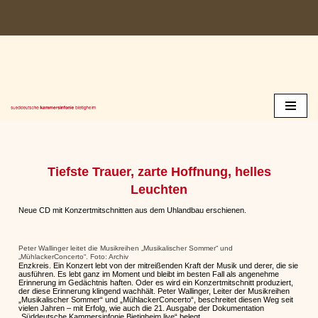
Zum
Inhalt
springen
Tiefste Trauer, zarte Hoffnung, helles
Leuchten
Neue CD mit Konzertmitschnitten aus dem Uhlandbau erschienen.
Peter Wallinger leitet die Musikreihen „Musikalischer Sommer“ und
„MühlackerConcerto“. Foto: Archiv
Enzkreis. Ein Konzert lebt von der mitreißenden Kraft der Musik und derer, die sie
ausführen. Es lebt ganz im Moment und bleibt im besten Fall als angenehme
Erinnerung im Gedächtnis haften. Oder es wird ein Konzertmitschnitt produziert,
der diese Erinnerung klingend wachhält. Peter Wallinger, Leiter der Musikreihen
„Musikalischer Sommer“ und „MühlackerConcerto“, beschreitet diesen Weg seit
vielen Jahren – mit Erfolg, wie auch die 21. Ausgabe der Dokumentation
„Süddeutsche Kammersinfonie Bietigheim live“ belegt.