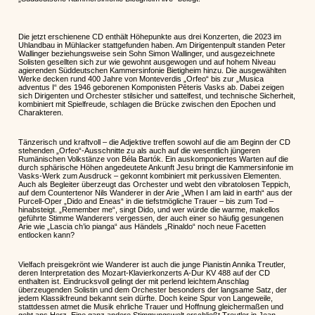
Die jetzt erschienene CD enthält Höhepunkte aus drei Konzerten, die 2023 im
Uhlandbau in Mühlacker stattgefunden haben. Am Dirigentenpult standen Peter
Wallinger beziehungsweise sein Sohn Simon Wallinger, und ausgezeichnete
Solisten gesellten sich zur wie gewohnt ausgewogen und auf hohem Niveau
agierenden Süddeutschen Kammersinfonie Bietigheim hinzu. Die ausgewählten
Werke decken rund 400 Jahre von Monteverdis „Orfeo“ bis zur „Musica
adventus I“ des 1946 geborenen Komponisten Pēteris Vasks ab. Dabei zeigen
sich Dirigenten und Orchester stilsicher und sattelfest, und technische Sicherheit,
kombiniert mit Spielfreude, schlagen die Brücke zwischen den Epochen und
Charakteren.
Tänzerisch und kraftvoll – die Adjektive treffen sowohl auf die am Beginn der CD
stehenden „Orfeo“-Ausschnitte zu als auch auf die wesentlich jüngeren
Rumänischen Volkstänze von Béla Bartók. Ein auskomponiertes Warten auf die
durch sphärische Höhen angedeutete Ankunft Jesu bringt die Kammersinfonie im
Vasks-Werk zum Ausdruck – gekonnt kombiniert mit perkussiven Elementen.
Auch als Begleiter überzeugt das Orchester und webt den vibratolosen Teppich,
auf dem Countertenor Nils Wanderer in der Arie „When I am laid in earth“ aus der
Purcell-Oper „Dido and Eneas“ in die tiefstmögliche Trauer – bis zum Tod –
hinabsteigt. „Remember me“, singt Dido, und wer würde die warme, makellos
geführte Stimme Wanderers vergessen, der auch einer so häufig gesungenen
Arie wie „Lascia ch’io pianga“ aus Händels „Rinaldo“ noch neue Facetten
entlocken kann?
Vielfach preisgekrönt wie Wanderer ist auch die junge Pianistin Annika Treutler,
deren Interpretation des Mozart-Klavierkonzerts A-Dur KV 488 auf der CD
enthalten ist. Eindrucksvoll gelingt der mit perlend leichtem Anschlag
überzeugenden Solistin und dem Orchester besonders der langsame Satz, der
jedem Klassikfreund bekannt sein dürfte. Doch keine Spur von Langeweile,
stattdessen atmet die Musik ehrliche Trauer und Hoffnung gleichermaßen und