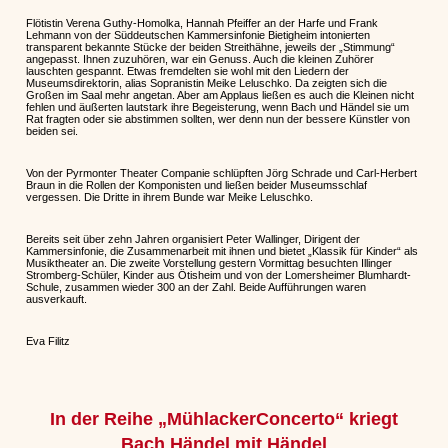
Flötistin Verena Guthy-Homolka, Hannah Pfeiffer an der Harfe und Frank
Lehmann von der Süddeutschen Kammersinfonie Bietigheim intonierten
transparent bekannte Stücke der beiden Streithähne, jeweils der „Stimmung“
angepasst. Ihnen zuzuhören, war ein Genuss. Auch die kleinen Zuhörer
lauschten gespannt. Etwas fremdelten sie wohl mit den Liedern der
Museumsdirektorin, alias Sopranistin Meike Leluschko. Da zeigten sich die
Großen im Saal mehr angetan. Aber am Applaus ließen es auch die Kleinen nicht
fehlen und äußerten lautstark ihre Begeisterung, wenn Bach und Händel sie um
Rat fragten oder sie abstimmen sollten, wer denn nun der bessere Künstler von
beiden sei.
Von der Pyrmonter Theater Companie schlüpften Jörg Schrade und Carl-Herbert
Braun in die Rollen der Komponisten und ließen beider Museumsschlaf
vergessen. Die Dritte in ihrem Bunde war Meike Leluschko.
Bereits seit über zehn Jahren organisiert Peter Wallinger, Dirigent der
Kammersinfonie, die Zusammenarbeit mit ihnen und bietet „Klassik für Kinder“ als
Musiktheater an. Die zweite Vorstellung gestern Vormittag besuchten Illinger
Stromberg-Schüler, Kinder aus Ötisheim und von der Lomersheimer Blumhardt-
Schule, zusammen wieder 300 an der Zahl. Beide Aufführungen waren
ausverkauft.
Eva Filitz
In der Reihe „MühlackerConcerto“ kriegt
Bach Händel mit Händel