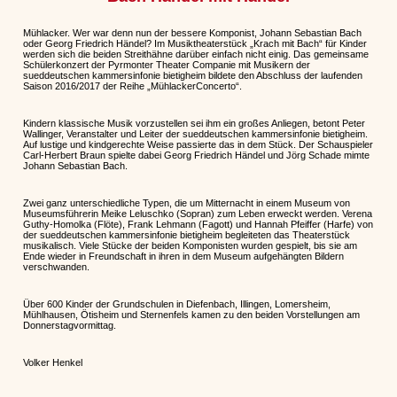
Mühlacker. Wer war denn nun der bessere Komponist, Johann Sebastian Bach
oder Georg Friedrich Händel? Im Musiktheaterstück „Krach mit Bach“ für Kinder
werden sich die beiden Streithähne darüber einfach nicht einig. Das gemeinsame
Schülerkonzert der Pyrmonter Theater Companie mit Musikern der
sueddeutschen kammersinfonie bietigheim bildete den Abschluss der laufenden
Saison 2016/2017 der Reihe „MühlackerConcerto“.
Kindern klassische Musik vorzustellen sei ihm ein großes Anliegen, betont Peter
Wallinger, Veranstalter und Leiter der sueddeutschen kammersinfonie bietigheim.
Auf lustige und kindgerechte Weise passierte das in dem Stück. Der Schauspieler
Carl-Herbert Braun spielte dabei Georg Friedrich Händel und Jörg Schade mimte
Johann Sebastian Bach.
Zwei ganz unterschiedliche Typen, die um Mitternacht in einem Museum von
Museumsführerin Meike Leluschko (Sopran) zum Leben erweckt werden. Verena
Guthy-Homolka (Flöte), Frank Lehmann (Fagott) und Hannah Pfeiffer (Harfe) von
der sueddeutschen kammersinfonie bietigheim begleiteten das Theaterstück
musikalisch. Viele Stücke der beiden Komponisten wurden gespielt, bis sie am
Ende wieder in Freundschaft in ihren in dem Museum aufgehängten Bildern
verschwanden.
Über 600 Kinder der Grundschulen in Diefenbach, Illingen, Lomersheim,
Mühlhausen, Ötisheim und Sternenfels kamen zu den beiden Vorstellungen am
Donnerstagvormittag.
Volker Henkel