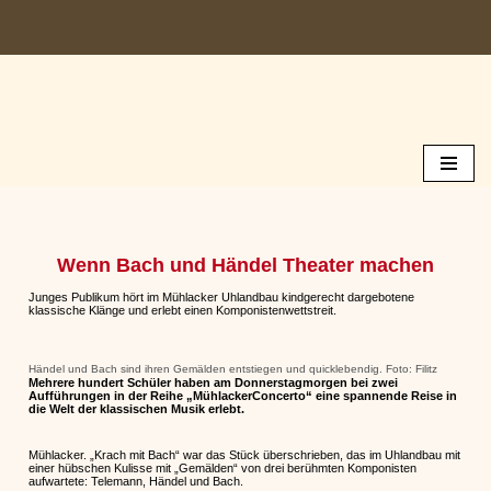
Zum
Inhalt
springen
Wenn Bach und Händel Theater machen
Junges Publikum hört im Mühlacker Uhlandbau kindgerecht dargebotene
klassische Klänge und erlebt einen Komponistenwettstreit.
Händel und Bach sind ihren Gemälden entstiegen und quicklebendig. Foto: Filitz
Mehrere hundert Schüler haben am Donnerstagmorgen bei zwei
Aufführungen in der Reihe „MühlackerConcerto“ eine spannende Reise in
die Welt der klassischen Musik erlebt.
Mühlacker. „Krach mit Bach“ war das Stück überschrieben, das im Uhlandbau mit
einer hübschen Kulisse mit „Gemälden“ von drei berühmten Komponisten
aufwartete: Telemann, Händel und Bach.