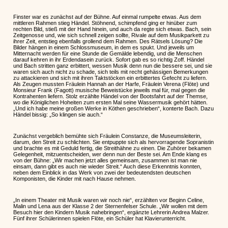
Finster war es zunächst auf der Bühne. Auf einmal rumpelte etwas. Aus dem
mittleren Rahmen stieg Händel. Stöhnend, schimpfend ging er hinüber zum
rechten Bild, stieß mit der Hand hinein, und auch da regte sich etwas. Bach, sein
Zeitgenosse und, wie sich schnell zeigen sollte, Rivale auf dem Musikparkett zu
ihrer Zeit, entstieg ebenfalls grollend dem Rahmen. Des Rätsels Lösung? Die
Bilder hängen in einem Schlossmuseum, in dem es spukt. Und jeweils um
Mitternacht werden für eine Stunde die Gemälde lebendig, und die Menschen
darauf kehren in ihr Erdendasein zurück. Sofort gab es so richtig Zoff. Händel
und Bach stritten ganz erbittert, wessen Musik denn nun die bessere sei, und sie
waren sich auch nicht zu schade, sich teils mit recht gehässigen Bemerkungen
zu attackieren und sich mit ihren Taktstöcken ein erbittertes Gefecht zu liefern.
Als Zeugen mussten Fräulein Hannah an der Harfe, Fräulein Verena (Flöte) und
Monsieur Frank (Fagott) musische Beweistücke jeweils mal für, mal gegen die
Kontrahenten liefern. Stolz erzählte Händel von der Bootsfahrt auf der Themse,
wo die Königlichen Hoheiten zum ersten Mal seine Wassermusik gehört hätten.
„Und ich habe meine großen Werke in Köthen geschrieben“, konterte Bach. Dazu
Händel bissig: „So klingen sie auch.“
Zunächst vergeblich bemühte sich Fräulein Constanze, die Museumsleiterin,
darum, den Streit zu schlichten. Sie entpuppte sich als hervorragende Sopranistin
und brachte es mit Geduld fertig, die Streithähne zu einen. Die Zuhörer bekamen
Gelegenheit, mitzuentscheiden, wer denn nun der Beste sei. Am Ende klang es
von der Bühne: „Wir machen jetzt alles gemeinsam, zusammen ist man nie
einsam, dann gibt es auch nie wieder Streit.“ Auch diese Erkenntnis konnten,
neben dem Einblick in das Werk von zwei der bedeutendsten deutschen
Komponisten, die Kinder mit nach Hause nehmen.
„In einem Theater mit Musik waren wir noch nie“, erzählten vor Beginn Celine,
Malin und Lena aus der Klasse 2 der Sternenfelser Schule. „Wir wollen mit dem
Besuch hier den Kindern Musik nahebringen“, ergänzte Lehrerin Andrea Malzer.
Fünf ihrer Schülerinnen spielen Flöte, ein Schüler hat Klavierunterricht.