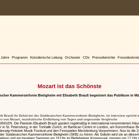
 Jahre
Programm
Künstlerische Leitung
Orchester
CDs
Presseberichte
Freundeskrei
Mozart ist das Schönste
cher Kammersinfonie Bietigheim mit Elisabeth Brauß begeistert das Publikum in Mü
beth Brauß ihr Debüt bei der Süddeutschen Kammersinfonie Bietigheim. Im Interview spricht d
n von Mozart, musikalische Einfärbung von Tagen und ungesunde Vergleiche
. Die Pianistin Elisabeth Brauß gastiert regelmäßig in international renommierten Häus
in St. Petersburg, in der Tonhalle Zürich, im Barbican Centre in London, am Konzerthaus Be
leswig-Holstein Musik Festival und den Festspielen Mecklenburg-Vorpommern. Nun ist die 2
t der Süddeutschen Kammersinfonie Bietigheim (SKB) zu hören. Als Solistin wird sie an die
irken und am heutigen Samstag um 19 Uhr im Bietigheimer Kronensaal, morgen um 17 Uhr 