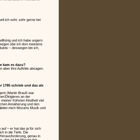
il ich sehr, sehr gerne bei
hellhörig und ich habe ungern
wegen übe ich dort meistens
duktiv – deswegen bin ich,
ie kam es dazu?
 aber ihre Auftritte absagen.
r 1785 schrieb und das als
igent (Martin Brauß war
r/Dirigieren an der
meiner frühsten Kindheit viel
tischen Annäherung und den
leitet mich Mozarts Musik und
 auf – er hat das ja für sich
h in die Tiefe. Die
 Herausforderung, genau in
, das ist bei Mozart das