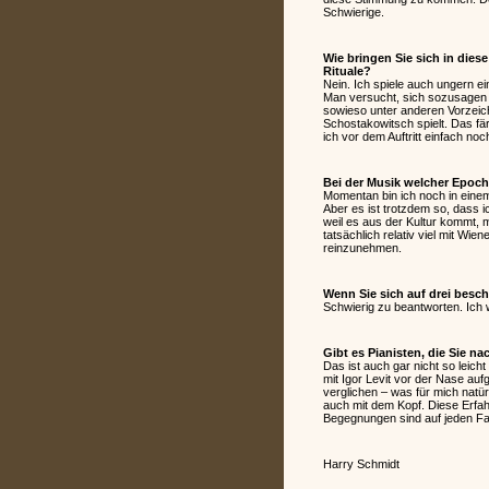
Schwierige.
Wie bringen Sie sich in die
Rituale?
Nein. Ich spiele auch ungern ei
Man versucht, sich sozusagen a
sowieso unter anderen Vorzeic
Schostakowitsch spielt. Das fä
ich vor dem Auftritt einfach no
Bei der Musik welcher Epoc
Momentan bin ich noch in einem
Aber es ist trotzdem so, dass 
weil es aus der Kultur kommt,
tatsächlich relativ viel mit W
reinzunehmen.
Wenn Sie sich auf drei bes
Schwierig zu beantworten. Ich w
Gibt es Pianisten, die Sie n
Das ist auch gar nicht so leicht
mit Igor Levit vor der Nase auf
verglichen – was für mich natürl
auch mit dem Kopf. Diese Erfah
Begegnungen sind auf jeden Fall
Harry Schmidt