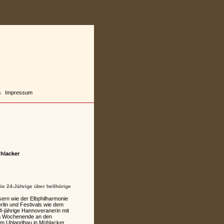
s
Impressum
hlacker
ie 24-Jährige über hellhörige
ern wie der Elbphilharmonie
rlin und Festivals wie dem
4-jährige Hannoveranerin mit
sem Wochenende an den
im Uhlandbau in Mühlacker