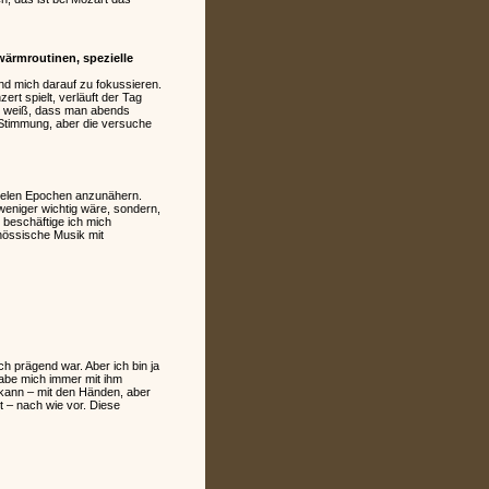
wärmroutinen, spezielle
und mich darauf zu fokussieren.
t spielt, verläuft der Tag
n weiß, dass man abends
 Stimmung, aber die versuche
 vielen Epochen anzunähern.
weniger wichtig wäre, sondern,
beschäftige ich mich
enössische Musik mit
sch prägend war. Aber ich bin ja
habe mich immer mit ihm
r kann – mit den Händen, aber
 – nach wie vor. Diese