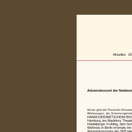
Zum
Inhalt
springen
Aktuelles
25
Adventskonzert der Süddeuts
Heute gibt die Pianistin Elisa
Wohnungen, die Schwierigkeite
HANNOVER/BIETIGHEIM-BISSINGEN
Hamburg, am Mariinksy Theater 
Heidelberger Frühling, dem Sch
Wohnsitz in Berlin erstmals mi
Adventskonzerten der SKB mitw