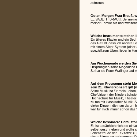
auftreten.
Guten Morgen Frau Brauß, wo
ELISABETH BRAUß: Bei meinen El
meiner Familie bin und zweitens
Welche Instrumente stehen I
Ein älteres Klavier und ein Bech
das Gefühl, dass ich andere L
mit einem Silent-System (einer
speziell zum Üben, lieber in Ha
Am Wochenende werden Sie er
Ursprünglich sollte Magdalena M
So hat sie Peter Wallinger au
Auf dem Programm steht Moza
sein 21. Klavierkonzert gilt
Seine Musik ist für mein Leben 
Chefdirigent der Niedersächsi
Hochschule für Musik, Theater u
zu tun mit klassischer Musik, 
vielen Dingen, die man darum h
war für mich immer schon das 
Welche besondere Herausforde
Es ist tatsächlich nicht so einfa
selbst geschrieben und wollte s
Lebensfreude der Ecksätze zu e
diese Stimmung zu kommen. Den