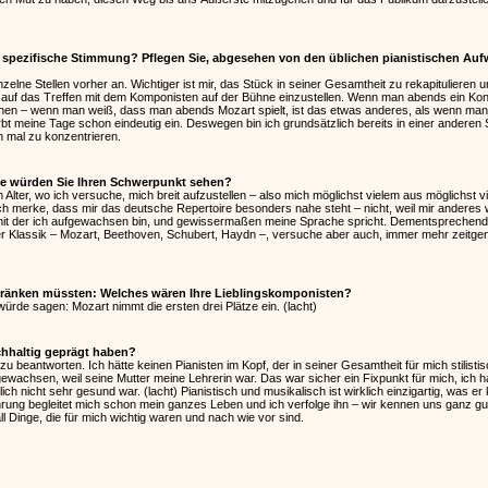
se spezifische Stimmung? Pflegen Sie, abgesehen von den üblichen pianistischen Auf
nzelne Stellen vorher an. Wichtiger ist mir, das Stück in seiner Gesamtheit zu rekapitulieren 
uf das Treffen mit dem Komponisten auf der Bühne einzustellen. Wenn man abends ein Konzer
hen – wenn man weiß, dass man abends Mozart spielt, ist das etwas anderes, als wenn ma
rbt meine Tage schon eindeutig ein. Deswegen bin ich grundsätzlich bereits in einer anderen
ch mal zu konzentrieren.
he würden Sie Ihren Schwerpunkt sehen?
 Alter, wo ich versuche, mich breit aufzustellen – also mich möglichst vielem aus möglichst
ich merke, dass mir das deutsche Repertoire besonders nahe steht – nicht, weil mir anderes 
 mit der ich aufgewachsen bin, und gewissermaßen meine Sprache spricht. Dementsprechend 
iener Klassik – Mozart, Beethoven, Schubert, Haydn –, versuche aber auch, immer mehr zeitg
chränken müssten: Welches wären Ihre Lieblingskomponisten?
ürde sagen: Mozart nimmt die ersten drei Plätze ein. (lacht)
achhaltig geprägt haben?
 zu beantworten. Ich hätte keinen Pianisten im Kopf, der in seiner Gesamtheit für mich stilisti
gewachsen, weil seine Mutter meine Lehrerin war. Das war sicher ein Fixpunkt für mich, ich 
ich nicht sehr gesund war. (lacht) Pianistisch und musikalisch ist wirklich einzigartig, was e
rung begleitet mich schon mein ganzes Leben und ich verfolge ihn – wir kennen uns ganz gut
 Dinge, die für mich wichtig waren und nach wie vor sind.