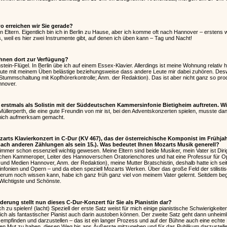
 erreichen wir Sie gerade?
tern. Eigentlich bin ich in Berlin zu Hause, aber ich komme oft nach Hannover – erstens we
, weil es hier zwei Instrumente gibt, auf denen ich üben kann – Tag und Nacht!
hnen dort zur Verfügung?
stein-Flügel. In Berlin übe ich auf einem Essex-Klavier. Allerdings ist meine Wohnung relativ 
eute mit meinem Üben belästige beziehungsweise dass andere Leute mir dabei zuhören. Des
 Stummschaltung mit Kopfhörerkontrolle; Anm. der Redaktion). Das ist aber nicht ganz so pro
nnover.
stmals als Solistin mit der Süddeutschen Kammersinfonie Bietigheim auftreten. W
üllerperth, die eine gute Freundin von mir ist, bei den Adventskonzerten spielen, musste dann
f mich aufmerksam gemacht.
rts Klavierkonzert in C-Dur (KV 467), das der österreichische Komponist im Frühjah
 (nach anderen Zählungen als sein 15.). Was bedeutet Ihnen Mozarts Musik generell?
immer schon essenziell wichtig gewesen. Meine Eltern sind beide Musiker, mein Vater ist Dir
schen Kammeroper, Leiter des Hannoverschen Oratorienchores und hat eine Professur für Ope
nd Medien Hannover, Anm. der Redaktion), meine Mutter Bratschistin, deshalb hatte ich seit 
Sinfonien und Opern – und da eben speziell Mozarts Werken. Über das große Feld der stilis
erum noch wissen kann, habe ich ganz früh ganz viel von meinem Vater gelernt. Seitdem beg
Wichtigste und Schönste.
rung stellt nun dieses C-Dur-Konzert für Sie als Pianistin dar?
ch zu spielen! (lacht) Speziell der erste Satz weist für mich einige pianistische Schwierigkeiten
ich als fantastischer Pianist auch darin austoben können. Der zweite Satz geht dann unheimlic
mpfinden und darzustellen – das ist ein langer Prozess und auf der Bühne auch eine echte
 Mut zu haben, diesen Weg bis ans Äußerste mitzugehen und für das Publikum darzustellen