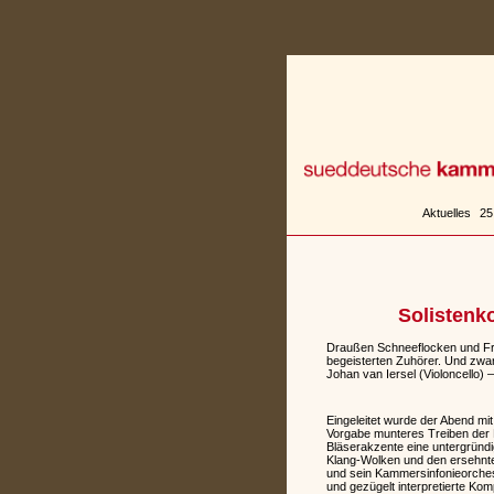
Zum
Inhalt
springen
Aktuelles
25
Solistenk
Draußen Schneeflocken und Fro
begeisterten Zuhörer. Und zwar
Johan van Iersel (Violoncello) 
Eingeleitet wurde der Abend mi
Vorgabe munteres Treiben der Hi
Bläserakzente eine untergründi
Klang-Wolken und den ersehnte
und sein Kammersinfonieorches
und gezügelt interpretierte Kom