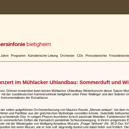
 Jahre
Programm
Künstlerische Leitung
Orchester
CDs
Presseberichte
Freundeskrei
onzert im Mühlacker Uhlandbau: Sommerduft und Wi
st. Drinnen erwärmten beim letzten Mühlacker Uhlandbau-Winterkonzert dieser Saison Mus
 mit der sueddeutschen kammersinfonie bietigheim unter Peter Wallinger und den Solisten Ur
– Instrumentalisten der Extraklasse.
t der selten aufgeführten Orchesterfassung von Maurice Ravels „Menuet antique“, bei dem 
rten und Panflöter aus der griechischen Mythologie vorstellen könnte. Jedenfalls befeuerten
g schwelende Glut. In ruhigen Phasen leuchteten lyrisch pastorale Melodien. Farbintensive 
n sommerlichen Düften die thematisch pendelnde Schlussbewegung. In ihrem ureigensten E
ter mit der Wiedergabe von Wolfgang Amadeus Mozarts „Prager Sinfonie“ (Nr. 38 D-Dur, KV
position bot einen Mozart, wie er sein soll: abgründig dunkel und dabei heiter und fröhlich. D