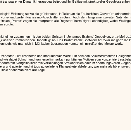
it transparenter Dynamik herausgearbeitet und ihr Gefüge mit struktureller Geschlossenheit 
Adagio“-Einleitung setzte die grüblerische, in Teilen an die Zauberflöten-Ouvertüre erinnernde
 Forte- und zarten Pianissimo-Abschnitten in Gang. Auch dem langsamen zweiten Satz, dem 
 finalen „Presto“ zogen die Interpreten alle Register übermütiger Lebendigkeit, wobei Wallinge
n sorgte.
tigheimer zusammen mit den beiden Solisten in Johannes Brahms‘ Doppelkonzert a-Moll op.102
klassisch-romantischen Höhenflug“ an. Das Brahms’sche Spätwerk hat zwar nie ganz die Po
 dennoch, wie man sich in Mühlacker überzeugen konnte, ein mitreißendes Meisterwerk.
e Orchester-Tutti eröffneten das monumentale Werk, um bald den Soloinstrumenten Gelegenhei
 wie dabei Schoch und van Iersel in markant punktierten Motiven zum konzentriert ausbala
elikatem Klangsinn ihrer fein verschlungen Streicherlinien oder im spannungsvollen Gegen
ergrund agierten und virtuos aufgeladene Klangpakete ablieferten, war mehr als hörenswert. 
Finale erlebt man nicht alle Tage.