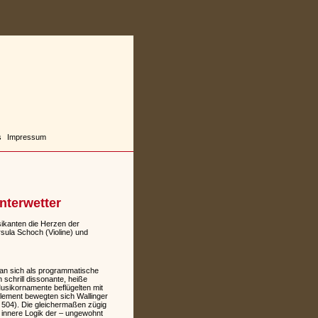
s
Impressum
nterwetter
ikanten die Herzen der
sula Schoch (Violine) und
man sich als programmatische
 schrill dissonante, heiße
Musikornamente beflügelten mit
lement bewegten sich Wallinger
 504). Die gleichermaßen zügig
ie innere Logik der – ungewohnt