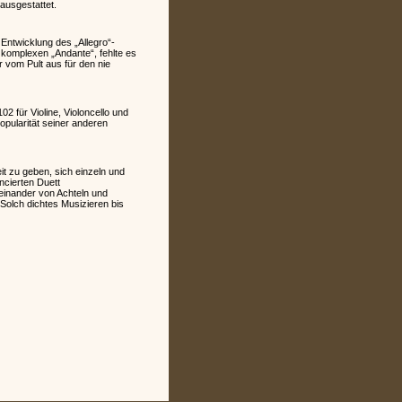
ausgestattet.
 Entwicklung des „Allegro“-
komplexen „Andante“, fehlte es
r vom Pult aus für den nie
 für Violine, Violoncello und
pularität seiner anderen
t zu geben, sich einzeln und
ncierten Duett
einander von Achteln und
Solch dichtes Musizieren bis