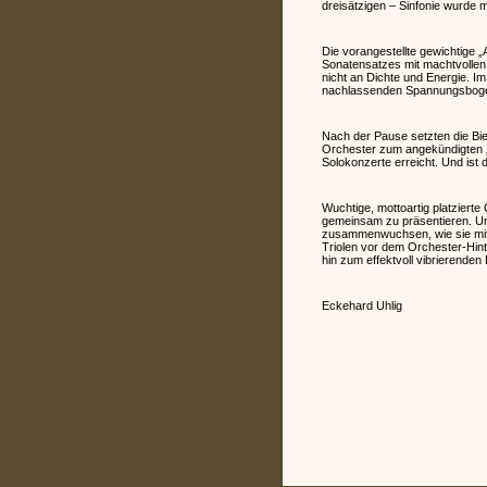
dreisätzigen – Sinfonie wurde m
Die vorangestellte gewichtige „
Sonatensatzes mit machtvollen
nicht an Dichte und Energie. Im
nachlassenden Spannungsboge
Nach der Pause setzten die Bie
Orchester zum angekündigten „
Solokonzerte erreicht. Und ist
Wuchtige, mottoartig platziert
gemeinsam zu präsentieren. Und
zusammenwuchsen, wie sie mit d
Triolen vor dem Orchester-Hint
hin zum effektvoll vibrierenden 
Eckehard Uhlig