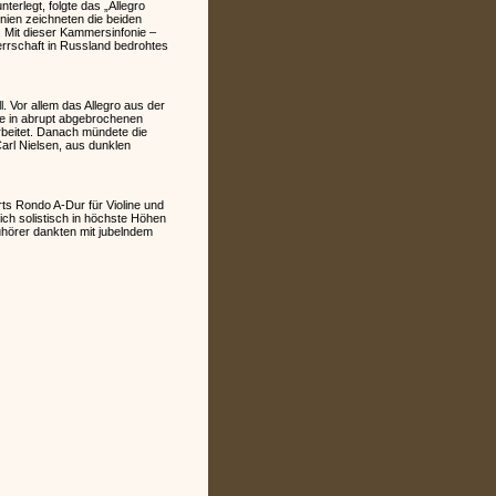
rlegt, folgte das „Allegro
nien zeichneten die beiden
. Mit dieser Kammersinfonie –
errschaft in Russland bedrohtes
. Vor allem das Allegro aus der
ie in abrupt abgebrochenen
beitet. Danach mündete die
arl Nielsen, aus dunklen
ts Rondo A-Dur für Violine und
sich solistisch in höchste Höhen
hörer dankten mit jubelndem