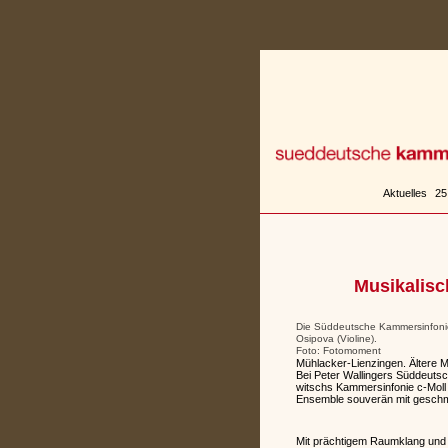
Zum
Inhalt
springen
Aktuelles
25
Musikalisc
Die Süddeutsche Kammersinfonie 
Osipova (Violine).
Foto: Fotomoment
Mühlacker-Lienzingen. Ältere 
Bei Peter Wallingers Süddeutsc
witschs Kammersinfonie c-Moll 
Ensemble souverän mit geschme
Mit prächtigem Raumklang und 