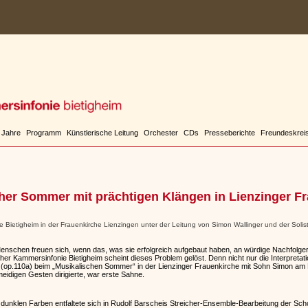
 Jahre
Programm
Künstlerische Leitung
Orchester
CDs
Presseberichte
Freundeskrei
her Sommer mit prächtigen Klängen in Lienzinger F
Bietigheim in der Frauenkirche Lienzingen unter der Leitung von Simon Wallinger und der Solis
Menschen freuen sich, wenn das, was sie erfolgreich aufgebaut haben, an würdige Nachfolg
her Kammersinfonie Bietigheim scheint dieses Problem gelöst. Denn nicht nur die Interpretati
(op.110a) beim „Musikalischen Sommer“ in der Lienzinger Frauenkirche mit Sohn Simon am Pu
idigen Gesten dirigierte, war erste Sahne.
dunklen Farben entfaltete sich in Rudolf Barscheis Streicher-Ensemble-Bearbeitung der S