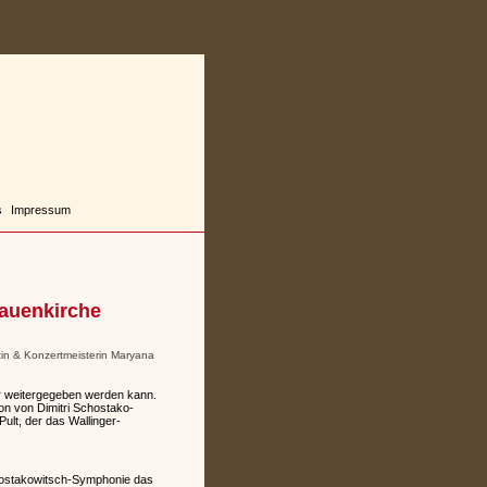
s
Impressum
rauenkirche
tin & Konzertmeisterin Maryana
er weitergegeben werden kann.
on von Dimitri Schostako-
lt, der das Wallinger-
chostakowitsch-Symphonie das