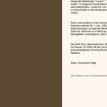
klagende Einleitungs-“Largo““.
molto“. Frohgemut musikantisch
abschließenden, zunächst von h
so beschreibt es die Musikwiss
Leben.
Auch zwei andere in der Konzer
Kammersinfonie Nr. 1 (op. 145
Aufschwüngen erregende Binnen
Suite für Streicher in a-Moll 
Klangbildern aufsteigend, über
Nie fehlt dem „Musikalischen 
Orchester (D 438) mit der exzell
aufschwingende sommerfrische 
Applaus.
Autor: Eckehard Uhlig
Die Solistin und Konzertmeister