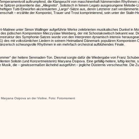
 Temperamentvoll auftrumpfend, die Klangwucht von maschinenhaft hämmernden Rhythmen unte
e Spitzen präsentierte das „Allegretto“. Solistisch in feinem Legato ausgesungene Melodie-Li
eftigen Tutti-Einwürfen akzentuierten „Largo“-Sätze aus, deren Letzterer zart verdämmerte
enschaft – erzählte der Komponist, Trauer und Trost komprimierend, sein unter der Stalin-H
t-Matinee unter Simon Wallinger aufgeführte Werke zelebrierten musikalisches Dunkel in Moll
) des jüdischen Komponisten Mieczyslaw Weinberg, der mit Schostakowitsch bekannt war. D
struktur des Symphonie-Satzes wurde von den Interpreten dynamisch intensiv herausgear
(op.1) des mit volkstümlichen Liedern in seinem Heimatland Dänemark populären Komponisten C
 tänzerisch schwungvolle Rhythmen in ein mehrfach orchestral aufblühendes Finale.
Sommer“ der heitere Serenaden-Ton. Diesmal sorgte dafür die Wiedergabe von Franz Schuber
enten Solistin (und Konzertmeisterin) Maryana Osipova. Eine gefällig-heitere, luftig-leichte, 
Musik, die – gewissermaßen lächelnd ausgeführt – jegliche Düsternis verscheuchte. Die Zu
in Maryana Osipova an der Violine. Foto: Fotomoment