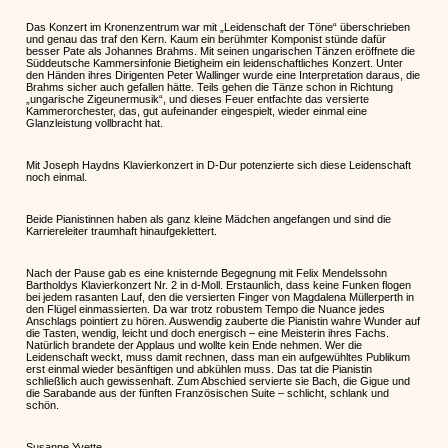
Das Konzert im Kronenzentrum war mit „Leidenschaft der Töne“ überschrieben
und genau das traf den Kern. Kaum ein berühmter Komponist stünde dafür
besser Pate als Johannes Brahms. Mit seinen ungarischen Tänzen eröffnete die
Süddeutsche Kammersinfonie Bietigheim ein leidenschaftliches Konzert. Unter
den Händen ihres Dirigenten Peter Wallinger wurde eine Interpretation daraus, die
Brahms sicher auch gefallen hätte. Teils gehen die Tänze schon in Richtung
„ungarische Zigeunermusik“, und dieses Feuer entfachte das versierte
Kammerorchester, das, gut aufeinander eingespielt, wieder einmal eine
Glanzleistung vollbracht hat.
Mit Joseph Haydns Klavierkonzert in D-Dur potenzierte sich diese Leidenschaft
noch einmal.
Beide Pianistinnen haben als ganz kleine Mädchen angefangen und sind die
Karriereleiter traumhaft hinaufgeklettert.
Nach der Pause gab es eine knisternde Begegnung mit Felix Mendelssohn
Bartholdys Klavierkonzert Nr. 2 in d-Moll. Erstaunlich, dass keine Funken flogen
bei jedem rasanten Lauf, den die versierten Finger von Magdalena Müllerperth in
den Flügel einmassierten. Da war trotz robustem Tempo die Nuance jedes
Anschlags pointiert zu hören. Auswendig zauberte die Pianistin wahre Wunder auf
die Tasten, wendig, leicht und doch energisch – eine Meisterin ihres Fachs.
Natürlich brandete der Applaus und wollte kein Ende nehmen. Wer die
Leidenschaft weckt, muss damit rechnen, dass man ein aufgewühltes Publikum
erst einmal wieder besänftigen und abkühlen muss. Das tat die Pianistin
schließlich auch gewissenhaft. Zum Abschied servierte sie Bach, die Gigue und
die Sarabande aus der fünften Französischen Suite – schlicht, schlank und
schön.
Susanne Yvette