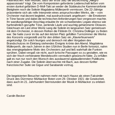
Flitterwochen. Kein Wunder, dass der erste Satz die Bezeichnung „Allegro
appassionato“ trägt. Die vom Komponisten geforderte Leidenschaft ließen vom
ersten dunkel gefärbten D-Moll-Takt an weder die Süddeutsche Kammersinfonie
Bietigheim noch die Solistin Magdalena Müllerperth vermissen. Die 22-Jährige
präsentierte sich als reife Interpretin eines anspruchsvollen Werks, die – vom
Orchester mal dezent begleitet, mal ausdrucksstark angefeuert – die Emotionen
in Töne fasste und dabei die technischen Anforderungen fast vergessen machte.
Ihr wandlungsfähiger Anschlag erlaubte ihr ein schwebendes Legato ebenso wie
harfenähnlich gezupfte Töne, perlende Läufe und wuchtig gehämmerte Oktaven.
Gleichsam ein Lied ohne Worte sang die Solistin im langsamen Satz gemeinsam
mit dem Orchester, in dessen Reihen die Flötistin Dr. Christina Dollinger zu finden
war. Sie hatte zuvor im bis auf den letzten Platz gefüllten Turmzimmer die Werke
des Konzerts vorgestellt und für den dritten Satz ein „Klavierfeuerwerk“
angekündigt. Ein solch feuriges und dennoch mit allen Vorgaben des
Brandschutzes im Einklang stehendes Ereignis krönte den Abend. Magdalena
Müllerperth, die nach Jahren in den USA ihre Studien nun in Berlin fortsetzt, nahm
das energiegeladene Motiv des Orchesters auf und ließ wahrhaft die Funken
sprühen. Dabei vergaß sie nicht, auch lyrische Passagen so zu gestalten, wie es
sich der frisch verheiratete Mendelssohn vermutlich gewünscht hätte. Zu erfüllen
galt es nun nur noch den Wunsch des ausdauernd applaudierenden Publikums
nach einer Zugabe. Die Solistin überraschte mit Bach, aus dessen fünfter
französischer Suite sie Gigue und Sarabande vortrug.
Die begeisterten Besucher nahmen mehr mit nach Hause als einen Faksimile-
Druck des Dürrmenz-Mühlacker Boten vom 29. Oktober 1921: die Gewissheit,
dass auch im 21. Jahrhundert Sternstunden der Musik in Mühlacker zu erleben
sind.
Carolin Becker