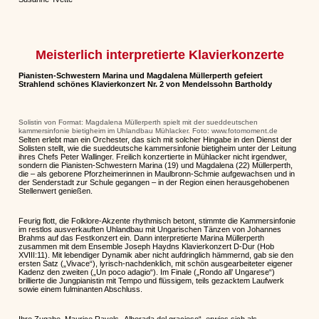
Meisterlich interpretierte Klavierkonzerte
Pianisten-Schwestern Marina und Magdalena Müllerperth gefeiert
Strahlend schönes Klavierkonzert Nr. 2 von Mendelssohn Bartholdy
Solistin von Format: Magdalena Müllerperth spielt mit der sueddeutschen
kammersinfonie bietigheim im Uhlandbau Mühlacker. Foto: www.fotomoment.de
Selten erlebt man ein Orchester, das sich mit solcher Hingabe in den Dienst der
Solisten stellt, wie die sueddeutsche kammersinfonie bietigheim unter der Leitung
ihres Chefs Peter Wallinger. Freilich konzertierte in Mühlacker nicht irgendwer,
sondern die Pianisten-Schwestern Marina (19) und Magdalena (22) Müllerperth,
die – als geborene Pforzheimerinnen in Maulbronn-Schmie aufgewachsen und in
der Senderstadt zur Schule gegangen – in der Region einen herausgehobenen
Stellenwert genießen.
Feurig flott, die Folklore-Akzente rhythmisch betont, stimmte die Kammersinfonie
im restlos ausverkauften Uhlandbau mit Ungarischen Tänzen von Johannes
Brahms auf das Festkonzert ein. Dann interpretierte Marina Müllerperth
zusammen mit dem Ensemble Joseph Haydns Klavierkonzert D-Dur (Hob
XVIII:11). Mit lebendiger Dynamik aber nicht aufdringlich hämmernd, gab sie den
ersten Satz („Vivace“), lyrisch-nachdenklich, mit schön ausgearbeiteter eigener
Kadenz den zweiten („Un poco adagio“). Im Finale („Rondo all’ Ungarese“)
brillierte die Jungpianistin mit Tempo und flüssigem, teils gezacktem Laufwerk
sowie einem fulminanten Abschluss.