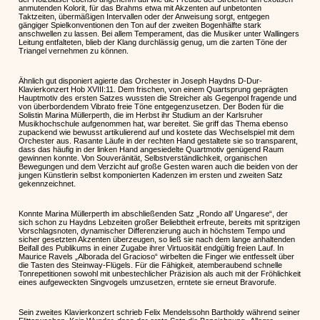
anmutenden Kolorit, für das Brahms etwa mit Akzenten auf unbetonten
Taktzeiten, übermäßigen Intervallen oder der Anweisung sorgt, entgegen
gängiger Spielkonventionen den Ton auf der zweiten Bogenhälfte stark
anschwellen zu lassen. Bei allem Temperament, das die Musiker unter Wallingers
Leitung entfalteten, blieb der Klang durchlässig genug, um die zarten Töne der
Triangel vernehmen zu können.
Ähnlich gut disponiert agierte das Orchester in Joseph Haydns D-Dur-
Klavierkonzert Hob XVIII:11. Dem frischen, von einem Quartsprung geprägten
Hauptmotiv des ersten Satzes wussten die Streicher als Gegenpol fragende und
von überbordendem Vibrato freie Töne entgegenzusetzen. Der Boden für die
Solistin Marina Müllerperth, die im Herbst ihr Studium an der Karlsruher
Musikhochschule aufgenommen hat, war bereitet. Sie griff das Thema ebenso
zupackend wie bewusst artikulierend auf und kostete das Wechselspiel mit dem
Orchester aus. Rasante Läufe in der rechten Hand gestaltete sie so transparent,
dass das häufig in der linken Hand angesiedelte Quartmotiv genügend Raum
gewinnen konnte. Von Souveränität, Selbstverständlichkeit, organischen
Bewegungen und dem Verzicht auf große Gesten waren auch die beiden von der
jungen Künstlerin selbst komponierten Kadenzen im ersten und zweiten Satz
gekennzeichnet.
Konnte Marina Müllerperth im abschließenden Satz „Rondo all’ Ungarese“, der
sich schon zu Haydns Lebzeiten großer Beliebtheit erfreute, bereits mit spritzigen
Vorschlagsnoten, dynamischer Differenzierung auch in höchstem Tempo und
sicher gesetzten Akzenten überzeugen, so ließ sie nach dem lange anhaltenden
Beifall des Publikums in einer Zugabe ihrer Virtuosität endgültig freien Lauf. In
Maurice Ravels „Alborada del Gracioso“ wirbelten die Finger wie entfesselt über
die Tasten des Steinway-Flügels. Für die Fähigkeit, atemberaubend schnelle
Tonrepetitionen sowohl mit unbestechlicher Präzision als auch mit der Fröhlichkeit
eines aufgeweckten Singvogels umzusetzen, erntete sie erneut Bravorufe.
Sein zweites Klavierkonzert schrieb Felix Mendelssohn Bartholdy während seiner