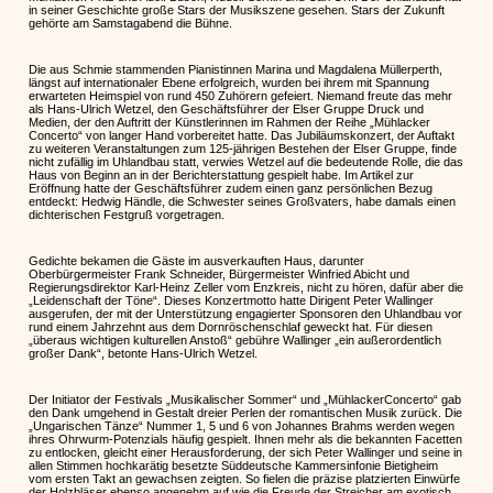
in seiner Geschichte große Stars der Musikszene gesehen. Stars der Zukunft
gehörte am Samstagabend die Bühne.
Die aus Schmie stammenden Pianistinnen Marina und Magdalena Müllerperth,
längst auf internationaler Ebene erfolgreich, wurden bei ihrem mit Spannung
erwarteten Heimspiel von rund 450 Zuhörern gefeiert. Niemand freute das mehr
als Hans-Ulrich Wetzel, den Geschäftsführer der Elser Gruppe Druck und
Medien, der den Auftritt der Künstlerinnen im Rahmen der Reihe „Mühlacker
Concerto“ von langer Hand vorbereitet hatte. Das Jubiläumskonzert, der Auftakt
zu weiteren Veranstaltungen zum 125-jährigen Bestehen der Elser Gruppe, finde
nicht zufällig im Uhlandbau statt, verwies Wetzel auf die bedeutende Rolle, die das
Haus von Beginn an in der Berichterstattung gespielt habe. Im Artikel zur
Eröffnung hatte der Geschäftsführer zudem einen ganz persönlichen Bezug
entdeckt: Hedwig Händle, die Schwester seines Großvaters, habe damals einen
dichterischen Festgruß vorgetragen.
Gedichte bekamen die Gäste im ausverkauften Haus, darunter
Oberbürgermeister Frank Schneider, Bürgermeister Winfried Abicht und
Regierungsdirektor Karl-Heinz Zeller vom Enzkreis, nicht zu hören, dafür aber die
„Leidenschaft der Töne“. Dieses Konzertmotto hatte Dirigent Peter Wallinger
ausgerufen, der mit der Unterstützung engagierter Sponsoren den Uhlandbau vor
rund einem Jahrzehnt aus dem Dornröschenschlaf geweckt hat. Für diesen
„überaus wichtigen kulturellen Anstoß“ gebühre Wallinger „ein außerordentlich
großer Dank“, betonte Hans-Ulrich Wetzel.
Der Initiator der Festivals „Musikalischer Sommer“ und „MühlackerConcerto“ gab
den Dank umgehend in Gestalt dreier Perlen der romantischen Musik zurück. Die
„Ungarischen Tänze“ Nummer 1, 5 und 6 von Johannes Brahms werden wegen
ihres Ohrwurm-Potenzials häufig gespielt. Ihnen mehr als die bekannten Facetten
zu entlocken, gleicht einer Herausforderung, der sich Peter Wallinger und seine in
allen Stimmen hochkarätig besetzte Süddeutsche Kammersinfonie Bietigheim
vom ersten Takt an gewachsen zeigten. So fielen die präzise platzierten Einwürfe
der Holzbläser ebenso angenehm auf wie die Freude der Streicher am exotisch