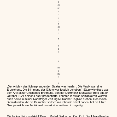
g
ei
st
e
rt
g
e
f
ei
e
rt
.
F
o
t
o
:
F
o
t
o
m
o
m
e
n
t
„Der Anblick des lichterprangenden Saales war herrlich. Die Musik war eine
Erquickung. Die Stimmung der Gäste war festlich gehoben.“ Sätze wie diese aus
dem Artikel zur Uhlandbau-Eröffnung, den der Dürrmenz-Mühlacker Bote am 29.
Oktober 1921 seinen Leser präsentierte, könnten in etwas schlankeren Worten
auch heute in seiner Nachfolger-Zeitung Mühlacker Tagblatt stehen. Den vielen
Sternstunden, die die Besucher seither im Gebäude erlebt haben, hat die Elser
Gruppe mit ihrem Jubiläumskonzert eine weitere hinzugefügt.
Mühlacker. Fritz und Adolf Busch, Rudolf Serkin und Carl Orff: Der Uhlandbau hat