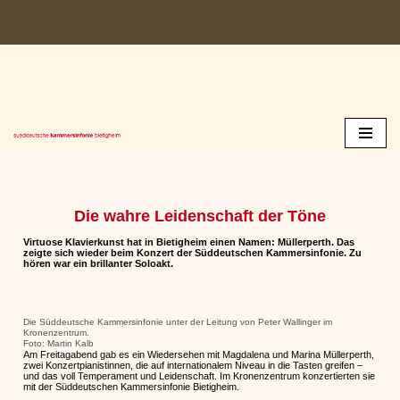
Zum
Inhalt
springen
Die wahre Leidenschaft der Töne
Virtuose Klavierkunst hat in Bietigheim einen Namen: Müllerperth. Das
zeigte sich wieder beim Konzert der Süddeutschen Kammersinfonie. Zu
hören war ein brillanter Soloakt.
Die Süddeutsche Kammersinfonie unter der Leitung von Peter Wallinger im
Kronenzentrum.
Foto: Martin Kalb
Am Freitagabend gab es ein Wiedersehen mit Magdalena und Marina Müllerperth,
zwei Konzertpianistinnen, die auf internationalem Niveau in die Tasten greifen –
und das voll Temperament und Leidenschaft. Im Kronenzentrum konzertierten sie
mit der Süddeutschen Kammersinfonie Bietigheim.