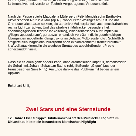
Ihre Zugabe, Maurice Ravels „Alborada del gracioso“, erwies sich als
farbintensives, mit versierter Technik vorgetragenes Virtuosenstück.
Nach der Pause spielte Magdalena Müllerperth Felix Mendelssohn Bartholdys
Klavierkonzert Nr. 2 in d-Moll (op.40), wobei Peter Wallinger am Pult und das
Orchester alles daran setzten, die attraktive Meisterpianistin auch musikalisch ins
rechte Licht zu rücken. Und das strahlte in Mühlacker besonders hell:
spannungsgeladen-federnd ihr Anschlag, leidenschaftliches Auftrumpfen im
„Allegro appassionato“, geradezu romantisch verträumt die in geschmeidigen
Übergängen modellierte Klangstruktur im „Adagio. Molto sostenuto“. Schließlich
steigerte sich Magdalena Müllerperth nach explodierendem Orchesterauftakt
kraftvoll attackierend in die wuchtige Stretta des abschließenden „Presto
scherzando“ hinein.
Dass sie es auch ganz anders kann, ohne dramatischen Impetus, demonstrierte
die Solistin mit Johann Sebastian Bachs ruhig fließender „Gigue“ (aus der
Französischen Suite Nr. 5). Am Ende dankte das Publikum mit begeistertem
Applaus.
Eckehard Uhlig
Zwei Stars und eine Sternstunde
125 Jahre Elser Gruppe: Jubiläumskonzert des Mühlacker Tagblatt im
Uhlandbau bietet ein besonderes klassisches Highlight