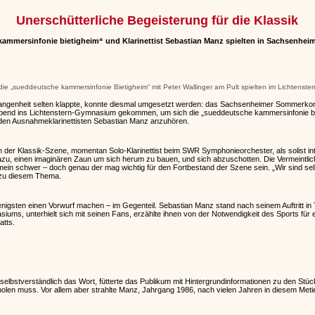
Unerschütterliche Begeisterung für die Klassik
ammersinfonie bietigheim“ und Klarinettist Sebastian Manz spielten in Sachsenhei
die „sueddeutsche kammersinfonie Bietigheim“ mit Peter Wallinger am Pult spielten im Lichtenst
ngenheit selten klappte, konnte diesmal umgesetzt werden: das Sachsenheimer Sommerkonz
nd ins Lichtenstern-Gymnasium gekommen, um sich die „sueddeutsche kammersinfonie bie
 den Ausnahmeklarinettisten Sebastian Manz anzuhören.
 der Klassik-Szene, momentan Solo-Klarinettist beim SWR Symphonieorchester, als solist inte
 dazu, einen imaginären Zaun um sich herum zu bauen, und sich abzuschotten. Die Vermeintlic
in schwer – doch genau der mag wichtig für den Fortbestand der Szene sein. „Wir sind sel
zu diesem Thema.
igsten einen Vorwurf machen – im Gegenteil. Sebastian Manz stand nach seinem Auftritt in 
ums, unterhielt sich mit seinen Fans, erzählte ihnen von der Notwendigkeit des Sports für
atts.
ie selbstverständlich das Wort, fütterte das Publikum mit Hintergrundinformationen zu den Stüc
holen muss. Vor allem aber strahlte Manz, Jahrgang 1986, nach vielen Jahren in diesem Metie