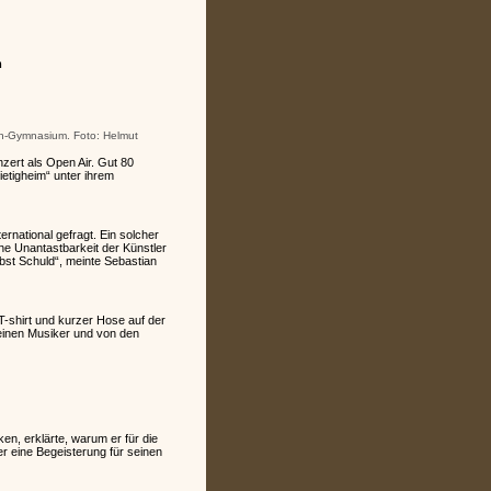
m
ern-Gymnasium. Foto: Helmut
ert als Open Air. Gut 80
tigheim“ unter ihrem
rnational gefragt. Ein solcher
he Unantastbarkeit der Künstler
bst Schuld“, meinte Sebastian
T-shirt und kurzer Hose auf der
 einen Musiker und von den
ken, erklärte, warum er für die
r eine Begeisterung für seinen