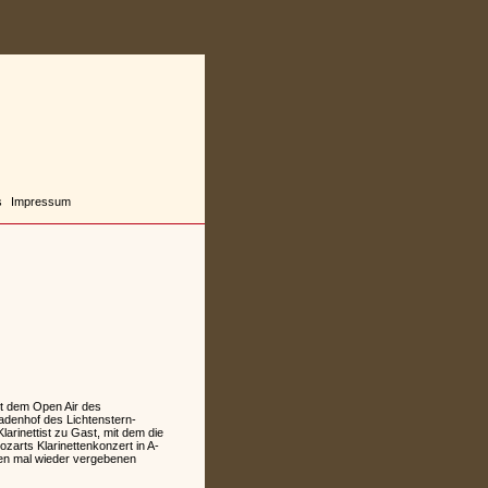
s
Impressum
t dem Open Air des
adenhof des Lichtenstern-
arinettist zu Gast, mit dem die
zarts Klarinettenkonzert in A-
ten mal wieder vergebenen