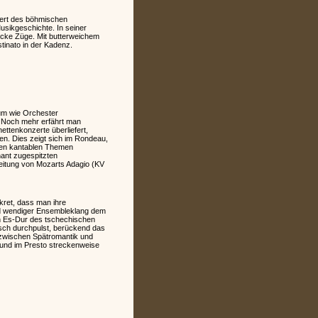
zert des böhmischen
sikgeschichte. In seiner
rocke Züge. Mit butterweichem
tinato in der Kadenz.
kum wie Orchester
. Noch mehr erfährt man
ttenkonzerte überliefert,
sen. Dies zeigt sich im Rondeau,
r den kantablen Themen
nant zugespitzten
eitung von Mozarts Adagio (KV
skret, dass man ihre
und wendiger Ensembleklang dem
 in Es-Dur des tschechischen
isch durchpulst, berückend das
 zwischen Spätromantik und
 und im Presto streckenweise