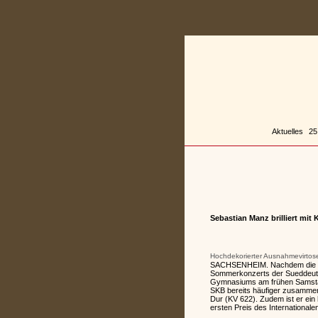
Zum
Inhalt
springen
Aktuelles
25
Sebastian Manz brilliert mit 
Hochdekorierter Ausnahmevirtose
SACHSENHEIM. Nachdem die Prem
Sommerkonzerts der Sueddeutsc
Gymnasiums am frühen Samstagab
SKB bereits häufiger zusammenge
Dur (KV 622). Zudem ist er ei
ersten Preis des International