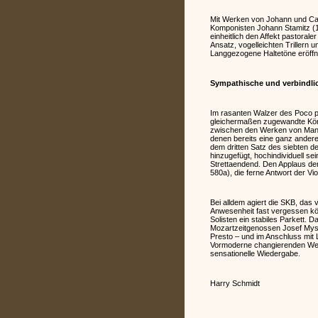
Mit Werken von Johann und Carl
Komponisten Johann Stamitz (1
einheitlich den Affekt pastora
Ansatz, vogelleichten Trillern 
Langgezogene Haltetöne eröffne
Sympathische und verbindlic
Im rasanten Walzer des Poco pr
gleichermaßen zugewandte Körpe
zwischen den Werken von Manz p
denen bereits eine ganz andere 
dem dritten Satz des siebten de
hinzugefügt, hochindividuell se
Strettaendend. Den Applaus de
580a), die ferne Antwort der V
Bei alldem agiert die SKB, das 
Anwesenheit fast vergessen kön
Solisten ein stabiles Parkett.
Mozartzeitgenossen Josef Mysli
Presto – und im Anschluss mit 
Vormoderne changierenden Werk
sensationelle Wiedergabe.
Harry Schmidt