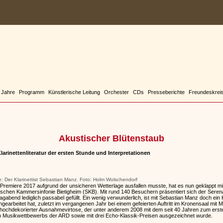
 Jahre
Programm
Künstlerische Leitung
Orchester
CDs
Presseberichte
Freundeskrei
Akustischer Blütenstaub
Klarinettenliteratur der ersten Stunde und Interpretationen
: Der Klarinettist Sebastian Manz. Foto: Holm Wolschendorf
iere 2017 aufgrund der unsicheren Wetterlage ausfallen musste, hat es nun geklappt mi
hen Kammersinfonie Bietigheim (SKB). Mit rund 140 Besuchern präsentiert sich der Seren
end lediglich passabel gefüllt. Ein wenig verwunderlich, ist mit Sebastian Manz doch ein Kl
arbeitet hat, zuletzt im vergangenen Jahr bei einem gefeierten Auftritt im Kronensaal mit Mo
n hochdekorierter Ausnahmevirtose, der unter anderem 2008 mit dem seit 40 Jahren zum ers
en Musikwettbewerbs der ARD sowie mit drei Echo-Klassik-Preisen ausgezeichnet wurde.