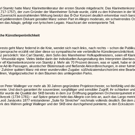
 Stamitz hatte Manz Klarinettenliteratur der ersten Stunde mitgebracht. Das Klarinettenkon
717-1757), der zum Gründer der Mannheimer Schule wurde, zählt zu den frühesten in der Mu
ler Zuversicht ausstrahlenden Wirkung besitzt das B-Dur Konzert deutlich erkennbar noch ba
und jubilierendem Diskant gestaltet Manz seinen Part im Allegro moderato, ein schwirrendes Os
n das Adagio, gefolgt von lyrischem Legato. Hauchzart der extemporierte Teil.
he Künstlerperönlichkeit
esto geht Manz federnd in die Knie, wendet sich nach links, nach rechts – schon die Publi
rsprache erzählt viel über diese so sympathische wie verbindliche Künstlerpersönlichkeit
ersönlich: Von Carl Stamitz, dem Sohn des Mannheimer Hofkapellmeisters, seien elf Klarine
Virtuosität eigne. Vieles bleibe darin der individuellen Ausgestaltung des Interpreten überlas
r elf Klarinettenkonzerte von Stamitz jr. Mehr als 70 Prozent dessen, was er spielt, habe e
ine Ad-lib-Passagen, akustischer Blütenstaub und fließende Akkordbrechungen, in einer fulmi
r Zuhörer quittiert Manz mit einer wundervollen Zugabe: süßholzatemdurchströmt eine Bearb
iolinen, Vogelgezwitscher in den Bäumen des umliegenden Parks.
von Peter Wallinger vor mehr als 30 Jahren gegründete Projektorchester, so feinfühlig und di
nte. Und doch garantiert ihr souveräner, sorgfältiger und sensibler Zugriff, ihr schlanker 
 Dafür wurde die Qualität der SKB bereits in dem zur Eröffnung gegebenen Orchesterquinetett
vecek (1734-1781) – auf Spitze getanzt hebt das Allegrio con brio an, auch das Largo metr
Leoš Janàceks 1877 entstandener „Suite für Streicher“ nochmals vollends deutlich. Bei dem
 des Mähren gelingt Wallinger und der SKB eine durchgehend pointierte, in den Ecksätzen