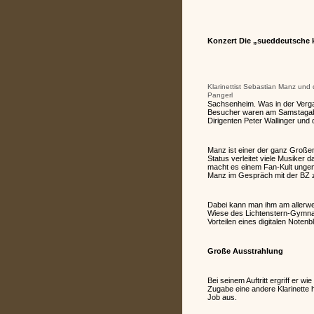
Konzert Die „sueddeutsche k
Klarinettist Sebastian Manz und 
Pangerl
Sachsenheim. Was in der Verga
Besucher waren am Samstagabe
Dirigenten Peter Wallinger und
Manz ist einer der ganz Großen
Status verleitet viele Musiker
macht es einem Fan-Kult ungeme
Manz im Gespräch mit der BZ 
Dabei kann man ihm am allerwen
Wiese des Lichtenstern-Gymnasi
Vorteilen eines digitalen Notenbl
Große Ausstrahlung
Bei seinem Auftritt ergriff er w
Zugabe eine andere Klarinette 
Job aus.