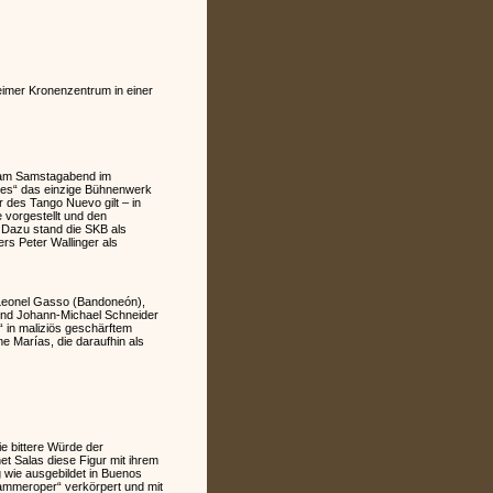
eimer Kronenzentrum in einer
 am Samstagabend im
ires“ das einzige Bühnenwerk
 des Tango Nuevo gilt – in
 vorgestellt und den
Dazu stand die SKB als
rs Peter Wallinger als
, Leonel Gasso (Bandoneón),
end Johann-Michael Schneider
 in maliziös geschärftem
e Marías, die daraufhin als
ie bittere Würde der
t Salas diese Figur mit ihrem
g wie ausgebildet in Buenos
Kammeroper“ verkörpert und mit