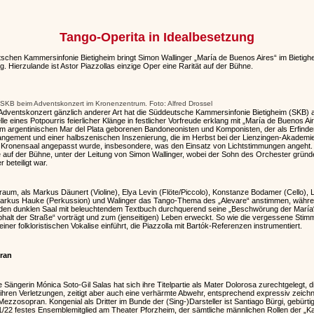
Tango-Operita in Idealbesetzung
chen Kammersinfonie Bietigheim bringt Simon Wallinger „María de Buenos Aires“ im Bietigh
 Hierzulande ist Astor Piazzollas einzige Oper eine Rarität auf der Bühne.
SKB beim Adventskonzert im Kronenzentrum. Foto: Alfred Drossel
ventskonzert gänzlich anderer Art hat die Süddeutsche Kammersinfonie Bietigheim (SKB)
e eines Potpourris feierlicher Klänge in festlicher Vorfreude erklang mit „María de Buenos A
im argentinischen Mar del Plata geborenen Bandoneonisten und Komponisten, der als Erfinder
ngement und einer halbszenischen Inszenierung, die im Herbst bei der Lienzingen-Akademie
Kronensaal angepasst wurde, insbesondere, was den Einsatz von Lichtstimmungen angeht. 
uf der Bühne, unter der Leitung von Simon Wallinger, wobei der Sohn des Orchester gründe
 beteiligt war.
enraum, als Markus Däunert (Violine), Elya Levin (Flöte/Piccolo), Konstanze Bodamer (Cello)
Markus Hauke (Perkussion) und Walinger das Tango-Thema des „Alevare“ anstimmen, währ
s den dunklen Saal mit beleuchtendem Textbuch durchquerend seine „Beschwörung der María“
phalt der Straße“ vorträgt und zum (jenseitigen) Leben erweckt. So wie die vergessene Stimm
ner folkloristischen Vokalise einführt, die Piazzolla mit Bartók-Referenzen instrumentiert.
ran
ängerin Mónica Soto-Gil Salas hat sich ihre Titelpartie als Mater Dolorosa zurechtgelegt, d
hren Verletzungen, zeitigt aber auch eine verhärmte Abwehr, entsprechend expressiv zeichne
 Mezzosopran. Kongenial als Dritter im Bunde der (Sing-)Darsteller ist Santiago Bürgi, gebürti
021/22 festes Ensemblemitglied am Theater Pforzheim, der sämtliche männlichen Rollen der „