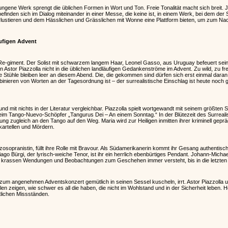
ngene Werk sprengt die üblichen Formen in Wort und Ton. Freie Tonalität macht sich breit. J
befinden sich im Dialog miteinander in einer Messe, die keine ist, in einem Werk, bei dem de
verlustieren und dem Hässlichen und Grässlichen mit Wonne eine Plattform bieten, um zum N
ufigen Advent
Re-giment. Der Solist mit schwarzem langem Haar, Leonel Gasso, aus Uruguay befeuert sein
 Astor Piazzolla nicht in die üblichen landläufigen Gedankenströme im Advent. Zu wild, zu frei
he Stühle bleiben leer an diesem Abend. Die, die gekommen sind dürfen sich erst einmal daran
nieren von Worten an der Tagesordnung ist – der surrealistische Einschlag ist heute noch 
nd mit nichts in der Literatur vergleichbar. Piazzolla spielt wortgewandt mit seinem größten
 beim Tango-Nuevo-Schöpfer „Tangurus Dei – An einem Sonntag.“ In der Blütezeit des Surrealis
ung zugleich an den Tango auf den Weg. Maria wird zur Heiligen inmitten ihrer kriminell ge
artellen und Mördern.
osopranistin, füllt ihre Rolle mit Bravour. Als Südamerikanerin kommt ihr Gesang authentisch a
tiago Bürgi, der lyrisch-weiche Tenor, ist ihr ein herrlich ebenbürtiges Pendant. Johann-Mich
en krassen Wendungen und Beobachtungen zum Geschehen immer versteht, bis in die letzten 
r zum angenehmen Adventskonzert gemütlich in seinen Sessel kuscheln, irrt. Astor Piazzolla 
n zeigen, wie schwer es all die haben, die nicht im Wohlstand und in der Sicherheit leben. Hef
tlichen Missständen.