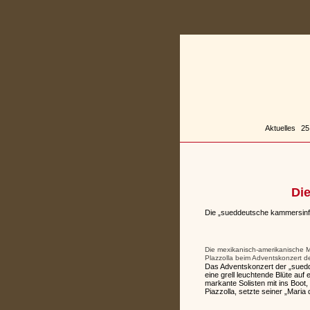
Zum
Inhalt
springen
Aktuelles
25
Di
Die „sueddeutsche kammersinfo
Die mexikanisch-amerikanische Me
Plazzolla beim Adventskonzert d
Das Adventskonzert der „suedd
eine grell leuchtende Blüte auf
markante Solisten mit ins Boot
Piazzolla, setzte seiner „Mari