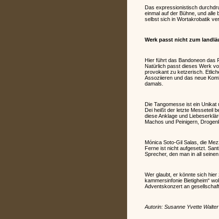
Das expressionistisch durchdru
einmal auf der Bühne, und alle 
selbst sich in Wortakrobatik 
Werk passt nicht zum landlä
Hier führt das Bandoneon das 
Natürlich passt dieses Werk von
provokant zu ketzerisch. Etlic
Assoziieren und das neue Kombi
damals.
Die Tangomesse ist ein Unikat u
Dei heißt der letzte Messeteil
diese Anklage und Liebeserklär
Machos und Peinigern, Drogenk
Mónica Soto-Gil Salas, die Mezz
Ferne ist nicht aufgesetzt. San
Sprecher, den man in all sein
Wer glaubt, er könnte sich hie
kammersinfonie Bietigheim“ wolle
Adventskonzert an gesellschaf
Autorin: Susanne Yvette Walter