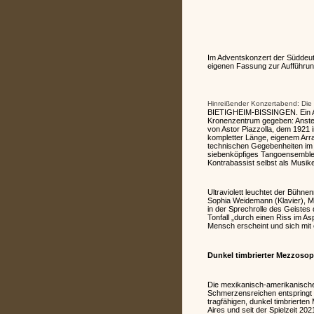
Im Adventskonzert der Süddeuts
eigenen Fassung zur Aufführung.
Hinreißender Konzertabend: Die 
BIETIGHEIM-BISSINGEN. Ein Ad
Kronenzentrum gegeben: Anstell
von Astor Piazzolla, dem 1921 
kompletter Länge, eigenem Arra
technischen Gegebenheiten im 
siebenköpfiges Tangoensemble a
Kontrabassist selbst als Musiker
Ultraviolett leuchtet der Bühn
Sophia Weidemann (Klavier), 
in der Sprechrolle des Geiste
Tonfall „durch einen Riss im As
Mensch erscheint und sich mit ei
Dunkel timbrierter Mezzosop
Die mexikanisch-amerikanische S
Schmerzensreichen entspringt i
tragfähigen, dunkel timbrierten
Aires und seit der Spielzeit 2