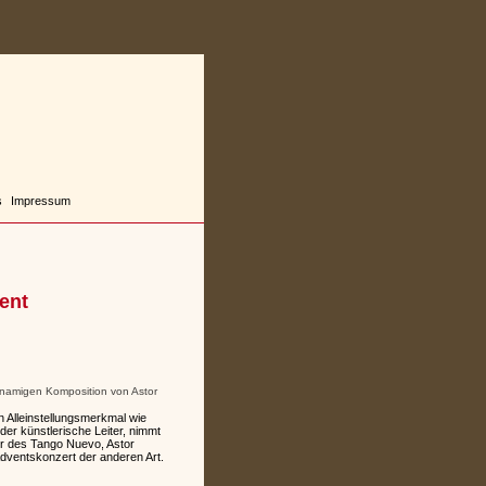
s
Impressum
ent
chnamigen Komposition von Astor
Alleinstellungsmerkmal wie
der künstlerische Leiter, nimmt
er des Tango Nuevo, Astor
Adventskonzert der anderen Art.