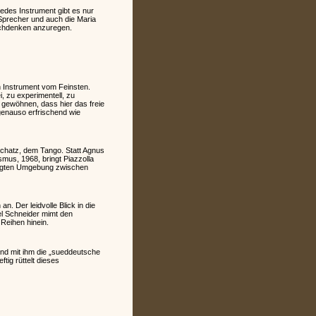
edes Instrument gibt es nur
r Sprecher und auch die Maria
achdenken anzuregen.
 Instrument vom Feinsten.
, zu experimentell, zu
 gewöhnen, dass hier das freie
genauso erfrischend wie
 Schatz, dem Tango. Statt Agnus
mus, 1968, bringt Piazzolla
prägten Umgebung zwischen
n. Der leidvolle Blick in die
ael Schneider mimt den
Reihen hinein.
und mit ihm die „sueddeutsche
tig rüttelt dieses