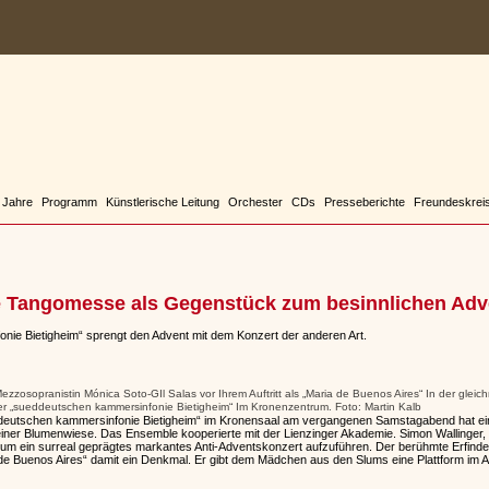
 Jahre
Programm
Künstlerische Leitung
Orchester
CDs
Presseberichte
Freundeskrei
e Tangomesse als Gegenstück zum besinnlichen Adv
nie Bietigheim“ sprengt den Advent mit dem Konzert der anderen Art.
zzosopranistin Mónica Soto-GIl Salas vor Ihrem Auftritt als „Maria de Buenos Aires“ In der glei
er „sueddeutschen kammersinfonie Bietigheim“ Im Kronenzentrum. Foto: Martin Kalb
eutschen kammersinfonie Bietigheim“ im Kronensaal am vergangenen Samstagabend hat ein 
 einer Blumenwiese. Das Ensemble kooperierte mit der Lienzinger Akademie. Simon Wallinger, 
, um ein surreal geprägtes markantes Anti-Adventskonzert aufzuführen. Der berühmte Erfind
a de Buenos Aires“ damit ein Denkmal. Er gibt dem Mädchen aus den Slums eine Plattform im 