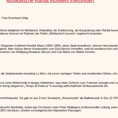
Musikalische Rarität exzellent interpretiert
s. Foto Eckehard Uhlig
nie bietigheim im Mühlacker Uhlandbau als Entdeckung, als Ausgrabung oder Rarität bezeic
r dieses Konzert im Rahmen der Reihe „MühlackerConcerto“ regelrecht brannten.
d Dirigenten Gottfried Hendrik Mann (1858-1909), eines Spätromantikers, dessen hierzuland
gierte: Man müsse dieser Komposition zum Durchbruch verhelfen, weil sie wunderschön und in 
sterwerke von Wolfgang Amadeus Mozart und Carl Maria von Weber kennen.
 die Soloklarinette triumphal zu Wort, mit sonor-samtigen Tiefen und strahlenden Höhen, mit
ch zarte Melancholie in langen Haltetönen, was beim Zuhören zum Träumen anregte und von s
 feurig elegant im „Tempo di Polacca“ in wuchtig auftrumpfende Schlussakkorde ein.
nzerthöhepunkt. Da gab es aus Franz Schuberts „Rosamunde“ die Ballettmusik G-Dur (D 797,
delssohn-Bartholdy, wobei das Orchester unter Peter Wallingers professioneller Leitung sei
97) mit leisen, sinnlich-schwelgerischen Klarinetten-Passagen.