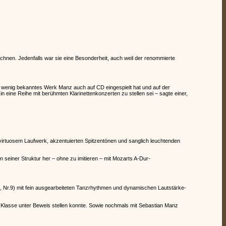
hnen. Jedenfalls war sie eine Besonderheit, auch weil der renommierte
e wenig bekanntes Werk Manz auch auf CD eingespielt hat und auf der
eine Reihe mit berühmten Klarinettenkonzerten zu stellen sei – sagte einer,
 virtuosem Laufwerk, akzentuierten Spitzentönen und sanglich leuchtenden
einer Struktur her – ohne zu imitieren – mit Mozarts A-Dur-
 Nr.9) mit fein ausgearbeiteten Tanzrhythmen und dynamischen Lautstärke-
ne Klasse unter Beweis stellen konnte. Sowie nochmals mit Sebastian Manz