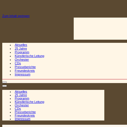
Zum Inhalt springen
Aktuelles
25 Jahre
Programm
Künstlerische Leitung
Orchester
CDs
Presseberichte
Freundeskreis
Impressum
Navigationsmenü
Navigationsmenü
Aktuelles
25 Jahre
Programm
Künstlerische Leitung
Orchester
CDs
Presseberichte
Freundeskreis
Impressum