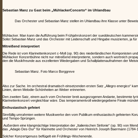
Sebastian Manz zu Gast beim „MühlackerConcerto“ im Uhlandbau
Das Orchester und Sebastian Manz stellen im Uhlandbau ihre Klasse unter Bewei
Mühlacker. Man kann die Aufführung beim Frühjahrskonzert der sueddeutschen kammersinfo
Solist Sebastian Manz und das Orchester mit Leidenschaft und Hingabe musizierten, ja fü
Mitreißend interpretiert
Die Rede ist vom Klarinettenkonzert c-Moll (op. 90) des niederländischen Komponisten un
Mühlacker Konzertbühne nicht nur mitreißend interpretierte, sondern auch wortreich propa
den die Musikfreunde aus exzellenten Wiedergaben und Schallplattenaufnahmen der Mei
Sebastian Manz. Foto Marco Borggreve
Also zur Sache. Im orchestral dramatisch einsetzenden ersten Satz „Allegro energico“ kam
Linien, deren Melodie-Schönheiten an Weber erinnerten.
Den zweiten Satz, einem auch vom Orchester breit ausgezogenen Andante, bestimmte lyris
Klarinettenkonzert vergleichbar wäre. Das temperamentvoll wiedergegebene Finale mündete
Enthusiastisch gefeiert
Sinnfällig umrahmten weitere Musikwerke den vom Publikum enthusiastisch gefeierten Ko
und Tempo-Sprüngen.
Außerdem eine klangmächtige Interpretation der „Italienischen Sinfonie“ (op. 90) von Men
das „Adagio Des-Dur“ für Klarinette und Orchester von Heinrich Joseph Baermann (1784-18
Solcher Konzertgenuss beflügelt ein Frühlings-Wochenende.