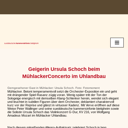
Zum
Inhalt
springen
Geigerin Ursula Schoch beim
MühlackerConcerto im Uhlandbau
Gerngesehener Gast in Mühlacker: Ursula Schoch. Foto: Fotomoment
Mühlacker. Betont temperamentvoll setzt die Orchester-Exposition ein und geht
mit drängender Spiel-Rasanz zügig voran. Wenig später tritt der Ton der
Sologeige energisch mit demselben Klang-Schlenker herein, wendet sich elegant
und leuchtet in subtilen Figuren über dem Orchester, deklamiert charaktervoll
kurz vor der Reprise und glänzt in virtuoser Kadenz. Mit Verve eröffnen auf diese
Weise Peter Wallinger und seine sueddeutsche kammersinfonie bietigheim sowie
die Solistin Ursula Schoch das Violinkonzert G-Dur, KV 216, von Wolfgang
Amadeus Mozart im Mühlacker Uhlandbau.
Nach diesem mitreißenden Allegro-Auftaktsatz zelebriert Schoch in lang