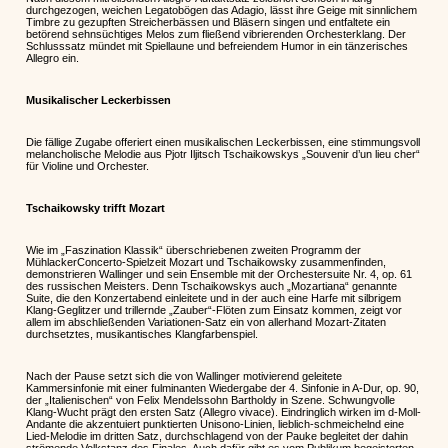
durchgezogen, weichen Legatobögen das Adagio, lässt ihre Geige mit sinnlichem
Timbre zu gezupften Streicherbässen und Bläsern singen und entfaltete ein
betörend sehnsüchtiges Melos zum fließend vibrierenden Orchesterklang. Der
Schlusssatz mündet mit Spiellaune und befreiendem Humor in ein tänzerisches
Allegro ein.
Musikalischer Leckerbissen
Die fällige Zugabe offeriert einen musikalischen Leckerbissen, eine stimmungsvoll
melancholische Melodie aus Pjotr Iljitsch Tschaikowskys „Souvenir d’un lieu cher“
für Violine und Orchester.
Tschaikowsky trifft Mozart
Wie im „Faszination Klassik“ überschriebenen zweiten Programm der
MühlackerConcerto-Spielzeit Mozart und Tschaikowsky zusammenfinden,
demonstrieren Wallinger und sein Ensemble mit der Orchestersuite Nr. 4, op. 61
des russischen Meisters. Denn Tschaikowskys auch „Mozartiana“ genannte
Suite, die den Konzertabend einleitete und in der auch eine Harfe mit silbrigem
Klang-Geglitzer und trillernde „Zauber“-Flöten zum Einsatz kommen, zeigt vor
allem im abschließenden Variationen-Satz ein von allerhand Mozart-Zitaten
durchsetztes, musikantisches Klangfarbenspiel.
Nach der Pause setzt sich die von Wallinger motivierend geleitete
Kammersinfonie mit einer fulminanten Wiedergabe der 4. Sinfonie in A-Dur, op. 90,
der „Italienischen“ von Felix Mendelssohn Bartholdy in Szene. Schwungvolle
Klang-Wucht prägt den ersten Satz (Allegro vivace). Eindringlich wirken im d-Moll-
Andante die akzentuiert punktierten Unisono-Linien, lieblich-schmeichelnd eine
Lied-Melodie im dritten Satz, durchschlagend von der Pauke begleitet der dahin