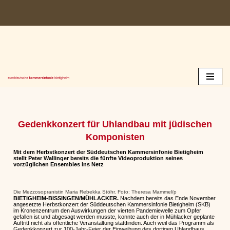
Zum
Inhalt
springen
Gedenkkonzert für Uhlandbau mit jüdischen
Komponisten
Mit dem Herbstkonzert der Süddeutschen Kammersinfonie Bietigheim
stellt Peter Wallinger bereits die fünfte Videoproduktion seines
vorzüglichen Ensembles ins Netz
Die Mezzosopranistin Maria Rebekka Stöhr. Foto: Theresa Mammel/p
BIETIGHEIM-BISSINGEN/MÜHLACKER.
Nachdem bereits das Ende November
angesetzte Herbstkonzert der Süddeutschen Kammersinfonie Bietigheim (SKB)
im Kronenzentrum den Auswirkungen der vierten Pandemiewelle zum Opfer
gefallen ist und abgesagt werden musste, konnte auch der in Mühlacker geplante
Auftritt nicht als öffentliche Veranstaltung stattfinden. Auch weil das Programm als
Gedenkkonzert zur 100-Jahr-Feier der Einweihung des dortigen Uhlandbaus