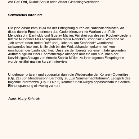
wie Carl Orff, Rudolf Serkin oder Walter Gieseking verbinden.
Schwerelos intoniert
Die jähe Zäsur kam 1934 mit der Enteignung durch die Nationalsozialisten. An
diese dunkle Epoche erinnert das Gedenkkonzert mit Werken von Felix
Mendelssohn Bartholdy und Gustav Mahler. Für drei von dessen Rückert-Liedern
tritt die Münchner Mezzosopranistin Maria Rebekka Stöhr hinzu: Während sie
„Ich atmet’ einen linden Duft“ und „Liebst du um Schönheit“ wundervoll
schwerelos intoniert, ist ihr „Ich bin der Welt abhanden gekommen“ von
erschütternder Eindringlichkeit. Dass sie den bereits vor einem Jahr geplanten
Auftritt aufgrund einer Chemotherapie absagen musste und nun, nach der
kurzfristigen Absage von Annelie Sophie Müller, zu ihrer eigenen Einspringerin
wurde, erfährt man im kurzen Interview.
Ungeheuer präsent und zugespitzt dann die Wiedergabe der Konzert-Ouvertüre
(Op. 21) von Mendelssohn Bartholdy zu „Ein Sommernachtstraum“. Lediglich das
folgende Intermezzo (Op. 61 Nr. 5) kommt für ein Allegro appassionato in Sachen
Binnenspannung ein wenig zu kurz.
Autor: Harry Schmidt