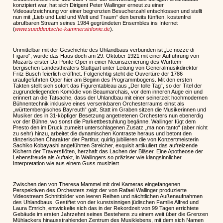
konzipiert war, hat sich Dirigent Peter Wallinger erneut zu einer
Videoaufzeichnung vor einer begrenzten Besucherzahl entschlossen und stellt
nun mit „Lieb und Leid und Welt und Traum“ den bereits fünften, kostenfrei
abrufbaren Stream seines 1984 gegründeten Ensembles ins Internet
(
www.sueddeutsche-kammersinfonie.de
).
Unmittelbar mit der Geschichte des Uhlandbaus verbunden ist „Le nozze di
Figaro“, wurde das Haus doch am 29. Oktober 1921 mit einer Aufführung von
Mozarts erster Da-Ponte-Oper in einer Neuinszenierung des Württem-
bergischen Landestheaters Stuttgart unter Leitung von Generalmusikdirektor
Fritz Busch feierlich eröffnet. Folgerichtig steht die Ouvertüre der 1786
uraufgeführten Oper hier am Beginn des Programmbogens. Mit den ersten
Takten stellt sich sofort das Figurentableau aus „Der tolle Tag“, so der Titel der
zugrundeliegenden Komödie von Beaumarchais, vor dem inneren Auge ein und
erinnert an die Tatsache, dass der Uhlandbau mit einer seinerzeit hochmodernen
Bühnentechnik inklusive eines versenkbaren Orchesterraums einst als
„württembergisches Bayreuth“ galt. Statt im Graben sitzen die Musikerinnen und
Musiker des in 31-köpfiger Besetzung angetretenen Orchesters nun ebenerdig
vor der Bühne, wo sonst die Parkettbestuhlung begänne. Wallinger fügt dem
Presto den im Druck zumeist unterschlagenen Zusatz „ma non tanto“ (aber nicht
zu sehr) hinzu, arbeitet die dynamischen Kontraste heraus und betont den
tänzerischen Charakter der Partitur, quirlig jubilieren die von Konzertmeisterin
Sachiko Kobayashi angeführten Streicher, exquisit artikuliert das aufreizende
Kichern der Traversflöten, herzhaft das Lachen der Bläser. Eine Apotheose der
Lebensfreude als Auftakt, in Wallingers so präziser wie klangsinnlicher
Interpretation wie aus einem Guss musiziert.
Zwischen den von Theresa Mammel mit drei Kameras eingefangenen
Perspektiven des Orchesters zeigt der von Rafael Wallinger produzierte
Videostream Schnittbilder von leeren Reihen und nächtlichen Außenaufnahmen
des Uhlandbaus. Gestiftet von der kunstsinnigen jüdischen Familie Alfred und
Laura Emrich, entwickelte sich das in der Rekordzeit von 99 Tagen errichtete
Gebäude im ersten Jahrzehnt seines Bestehens zu einem weit über die Grenzen
Mühlackers hinausstrahlenden Zentrum des Musiklebens, mit dem sich Namen