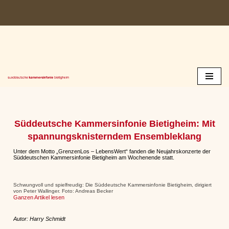
Zum
Inhalt
springen
Süddeutsche Kammersinfonie Bietigheim: Mit
spannungsknisterndem Ensembleklang
Unter dem Motto „GrenzenLos – LebensWert“ fanden die Neujahrskonzerte der
Süddeutschen Kammersinfonie Bietigheim am Wochenende statt.
Schwungvoll und spielfreudig: Die Süddeutsche Kammersinfonie Bietigheim, dirigiert
von Peter Wallinger. Foto: Andreas Becker
Ganzen Artikel lesen
Autor: Harry Schmidt