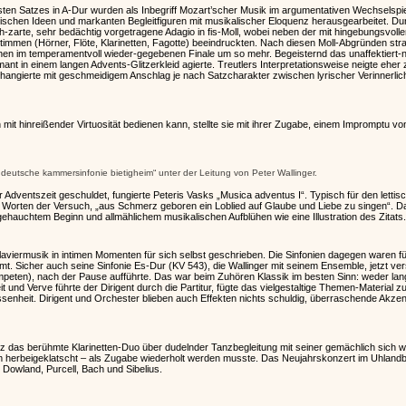
sten Satzes in A-Dur wurden als Inbegriff Mozart’scher Musik im argumentativen Wechselsp
torischen Ideen und markanten Begleitfiguren mit musikalischer Eloquenz herausgearbeitet. Du
-zarte, sehr bedächtig vorgetragene Adagio in fis-Moll, wobei neben der mit hingebungsvolle
timmen (Hörner, Flöte, Klarinetten, Fagotte) beeindruckten. Nach diesen Moll-Abgründen stra
chen im temperamentvoll wieder-gegebenen Finale um so mehr. Begeisternd das unaffektiert-n
rmant in einem langen Advents-Glitzerkleid agierte. Treutlers Interpretationsweise neigte eher
changierte mit geschmeidigem Anschlag je nach Satzcharakter zwischen lyrischer Verinnerl
 mit hinreißender Virtuosität bedienen kann, stellte sie mit ihrer Zugabe, einem Impromptu vo
ddeutsche kammersinfonie bietigheim“ unter der Leitung von Peter Wallinger.
r Adventszeit geschuldet, fungierte Peteris Vasks „Musica adventus I“. Typisch für den lett
n Worten der Versuch, „aus Schmerz geboren ein Loblied auf Glaube und Liebe zu singen“. D
gehauchtem Beginn und allmählichem musikalischen Aufblühen wie eine Illustration des Zitats.
aviermusik in intimen Momenten für sich selbst geschrieben. Die Sinfonien dagegen waren 
mt. Sicher auch seine Sinfonie Es-Dur (KV 543), die Wallinger mit seinem Ensemble, jetzt ve
peten), nach der Pause aufführte. Das war beim Zuhören Klassik im besten Sinn: weder lan
 und Verve führte der Dirigent durch die Partitur, fügte das vielgestaltige Themen-Material zu
ossenheit. Dirigent und Orchester blieben auch Effekten nichts schuldig, überraschende Akze
tz das berühmte Klarinetten-Duo über dudelnder Tanzbegleitung mit seiner gemächlich sich w
 herbeigeklatscht – als Zugabe wiederholt werden musste. Das Neujahrskonzert im Uhlandba
 Dowland, Purcell, Bach und Sibelius.