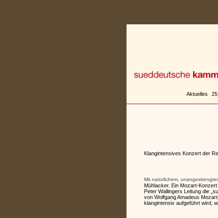
Zum
Inhalt
springen
Aktuelles
25
Klangintensives Konzert der R
Mit natürlichem, unangestrengtem 
Mühlacker. Ein Mozart-Konzert 
Peter Wallingers Leitung die „
von Wolfgang Amadeus Mozart,
klangintensiv aufgeführt wird, w