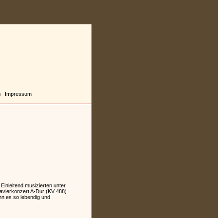
s
Impressum
inleitend musizierten unter
lavierkonzert A-Dur (KV 488)
n es so lebendig und