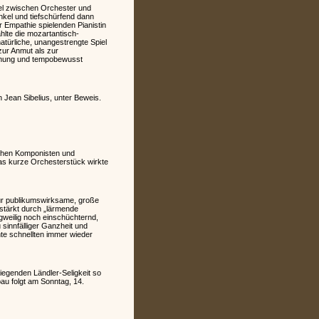
iel zwischen Orchester und
nkel und tiefschürfend dann
r Empathie spielenden Pianistin
hlte die mozartantisch-
atürliche, unangestrengte Spiel
 zur Anmut als zur
ichung und tempobewusst
n Jean Sibelius, unter Beweis.
ischen Komponisten und
as kurze Orchesterstück wirkte
für publikumswirksame, große
rstärkt durch „lärmende
gweilig noch einschüchternd,
 sinnfälliger Ganzheit und
nte schnellten immer wieder
iegenden Ländler-Seligkeit so
u folgt am Sonntag, 14.