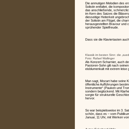
Die anmutigen Melodien des er
Solistin entfaltet, die komposi
das anschließende, schmerzlich
im Kern des Satzes die Bläsers
diesseitige Heiterkeit ungebro
der Solistin am Flügel, die cha
herausgestellten Bravour und 
sprühender Spielfreude.
Dass sie die Klaviertasten auch
Klassik im besten Sinn: die „sue
Foto: Rafael Wallinger
Als Konzert-Scharnier, auch de
Pastoren-Sohn gilt nach seine
eisblumenkalt mit extrem leise 
Man sagt, Mozart habe seine Kl
öffentliche Aufführungen bestim
Instrumente“ (Pauken und Trom
sondern beglückend. Mit Klarheit
sorgte für strukturelle Geschl
hervor.
So war beispielsweise im 3. Sa
schön, dass es – vom Publikum
Januar, 11 Uhr, mit Werken von