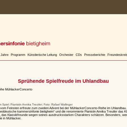
 Jahre
Programm
Künstlerische Leitung
Orchester
CDs
Presseberichte
Freundeskrei
Sprühende Spielfreude im Uhlandbau
eihe MühlackerConcerto
Spiel: Pianistin Annika Treutler; Foto: Rafael Wallinger
vom Feinsten erfreute zum zweiten Advent bei der MühlackerConcerto-Reihe im Uhlandbau. E
sueddeutsche kammersinfonie bietigheim“ und die renommierte Pianistin Annika Treutler das K
 das Klassikfreunde wegen seines ausdrucksstarken Charakters schätzen. Besonders, wen
ie in Mühlacker.