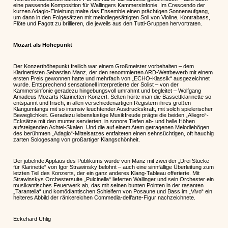
eine passende Komposition für Wallingers Kammersinfonie. Im Crescendo der
kurzen Adagio-Einleitung malte das Ensemble einen prächtigen Sonnenaufgang,
um dann in den Folgesätzen mit melodiegesättigten Soli von Violine, Kontrabass,
Flöte und Fagott zu brillieren, die jeweils aus den Tutti-Gruppen hervortraten.
Mozart als Höhepunkt
Der Konzerthöhepunkt freilich war einem Großmeister vorbehalten – dem
Klarinettisten Sebastian Manz, der den renommierten ARD-Wettbewerb mit einem
ersten Preis gewonnen hatte und mehrfach von „ECHO-Klassik“ ausgezeichnet
wurde. Entsprechend sensationell interpretierte der Solist – von der
Kammersinfonie geradezu hingebungsvoll umrahmt und begleitet – Wolfgang
Amadeus Mozarts Klarinetten-Konzert. Selten hörte man die Bassettklarinette so
entspannt und frisch, in allen verschiedenartigen Registern ihres großen
Klangumfangs mit so intensiv leuchtender Ausdruckskraft, mit solch spielerischer
Beweglichkeit. Geradezu lebenslustige Musikfreude prägte die beiden „Allegro“-
Ecksätze mit den munter servierten, in sonore Tiefen ab- und helle Höhen
aufsteigenden Achtel-Skalen. Und die auf einem Atem getragenen Melodiebögen
des berühmten „Adagio“-Mittelsatzes entfalteten einen sehnsüchtigen, oft hauchig
zarten Sologesang von großartiger Klangschönheit.
Der jubelnde Applaus des Publikums wurde von Manz mit zwei der „Drei Stücke
für Klarinette“ von Igor Strawinsky belohnt – auch eine sinnfällige Überleitung zum
letzten Teil des Konzerts, der ein ganz anderes Klang-Tableau offerierte. Mit
Strawinskys Orchestersuite „Pulcinella“ lieferten Wallinger und sein Orchester ein
musikantisches Feuerwerk ab, das mit seinen bunten Pointen in der rasanten
„Tarantella“ und komödiantischen Schleifern von Posaune und Bass im „Vivo“ ein
heiteres Abbild der ränkereichen Commedia-dell’arte-Figur nachzeichnete.
Eckehard Uhlig