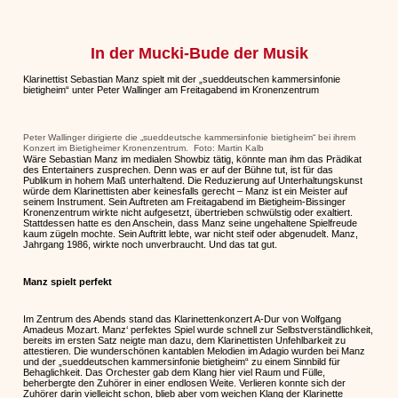
In der Mucki-Bude der Musik
Klarinettist Sebastian Manz spielt mit der „sueddeutschen kammersinfonie
bietigheim“ unter Peter Wallinger am Freitagabend im Kronenzentrum
Peter Wallinger dirigierte die „sueddeutsche kammersinfonie bietigheim“ bei ihrem
Konzert im Bietigheimer Kronenzentrum. Foto: Martin Kalb
Wäre Sebastian Manz im medialen Showbiz tätig, könnte man ihm das Prädikat
des Entertainers zusprechen. Denn was er auf der Bühne tut, ist für das
Publikum in hohem Maß unterhaltend. Die Reduzierung auf Unterhaltungskunst
würde dem Klarinettisten aber keinesfalls gerecht – Manz ist ein Meister auf
seinem Instrument. Sein Auftreten am Freitagabend im Bietigheim-Bissinger
Kronenzentrum wirkte nicht aufgesetzt, übertrieben schwülstig oder exaltiert.
Stattdessen hatte es den Anschein, dass Manz seine ungehaltene Spielfreude
kaum zügeln mochte. Sein Auftritt lebte, war nicht steif oder abgenudelt. Manz,
Jahrgang 1986, wirkte noch unverbraucht. Und das tat gut.
Manz spielt perfekt
Im Zentrum des Abends stand das Klarinettenkonzert A-Dur von Wolfgang
Amadeus Mozart. Manz‘ perfektes Spiel wurde schnell zur Selbstverständlichkeit,
bereits im ersten Satz neigte man dazu, dem Klarinettisten Unfehlbarkeit zu
attestieren. Die wunderschönen kantablen Melodien im Adagio wurden bei Manz
und der „sueddeutschen kammersinfonie bietigheim“ zu einem Sinnbild für
Behaglichkeit. Das Orchester gab dem Klang hier viel Raum und Fülle,
beherbergte den Zuhörer in einer endlosen Weite. Verlieren konnte sich der
Zuhörer darin vielleicht schon, blieb aber vom weichen Klang der Klarinette