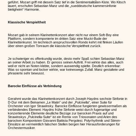
geführt. Mozart griff mit diesem Satz tief in die Sentimentalitäten-Kiste. Wo Kitsch
lauert, erschufen Sebastian Manz und die „sueddeutsche kammersinfonie
bietigheim“ Harmonie.
Klassische Verspieltheit
Mozart gab in seinem Klarinettenkonzert aber nicht nur einem Soft-Boy eine
Plattform, sondern komponierte im dritten Satz eine Mucki-Bude der
Klarinettenkunst. Im technisch anspruchsvollen Rondo kehrt mit flinken Läufen
über einen großen Tonraum die klassische Verspieltheit zurück.
Je schwieriger es offenkundig wurde, desto mehr Spaß schien Sebastian Manz
an seiner Arbeit zu haben. Er genoss seinen Auftritt. Frei wirkte das alles, auch
weil er nicht an Noten klebte, sondern auswendig spielte. Deutlich erkennbar:
Was so spontan und locker wirkte, war keineswegs Zufall. Manz gestaltete und
phrasierte sehr bewusst.
Barocke Einflüsse als Verbindung
Gerahmt wurde das Klarinettenkonzert durch Joseph Haydns sechste Sinfonie in
D-Dur mit dem Beinamen „Le Matin“ und der „Pulcinella“, einer Suite für
Orchester von Igor Strawinsky. Barocke Einflüsse fungierten gewissermaßen als
verbindendes Element: Haydns frühe Sinfonie weist durch fugenartige und
konzertierende Elemente deutliche Bezüge zur barocken Praxis auf und
Strawinskys „Pulcinella-Suite“ ist ein Remix von Triosonaten und Arien des
barocken Komponisten Giovanni Battista Pergolesi. Polyrhythmik und Stimm-
Einsätze an vermeintlich falschen Stellen bergen hier Herausforderungen für
Orchestermusiker.