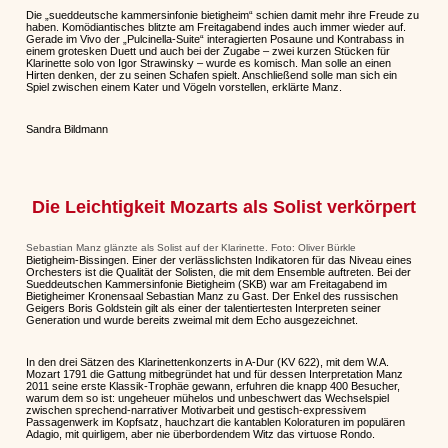
Die „sueddeutsche kammersinfonie bietigheim“ schien damit mehr ihre Freude zu
haben. Komödiantisches blitzte am Freitagabend indes auch immer wieder auf.
Gerade im Vivo der „Pulcinella-Suite“ interagierten Posaune und Kontrabass in
einem grotesken Duett und auch bei der Zugabe – zwei kurzen Stücken für
Klarinette solo von Igor Strawinsky – wurde es komisch. Man solle an einen
Hirten denken, der zu seinen Schafen spielt. Anschließend solle man sich ein
Spiel zwischen einem Kater und Vögeln vorstellen, erklärte Manz.
Sandra Bildmann
Die Leichtigkeit Mozarts als Solist verkörpert
Sebastian Manz glänzte als Solist auf der Klarinette. Foto: Oliver Bürkle
Bietigheim-Bissingen. Einer der verlässlichsten Indikatoren für das Niveau eines
Orchesters ist die Qualität der Solisten, die mit dem Ensemble auftreten. Bei der
Sueddeutschen Kammersinfonie Bietigheim (SKB) war am Freitagabend im
Bietigheimer Kronensaal Sebastian Manz zu Gast. Der Enkel des russischen
Geigers Boris Goldstein gilt als einer der talentiertesten Interpreten seiner
Generation und wurde bereits zweimal mit dem Echo ausgezeichnet.
In den drei Sätzen des Klarinettenkonzerts in A-Dur (KV 622), mit dem W.A.
Mozart 1791 die Gattung mitbegründet hat und für dessen Interpretation Manz
2011 seine erste Klassik-Trophäe gewann, erfuhren die knapp 400 Besucher,
warum dem so ist: ungeheuer mühelos und unbeschwert das Wechselspiel
zwischen sprechend-narrativer Motivarbeit und gestisch-expressivem
Passagenwerk im Kopfsatz, hauchzart die kantablen Koloraturen im populären
Adagio, mit quirligem, aber nie überbordendem Witz das virtuose Rondo.