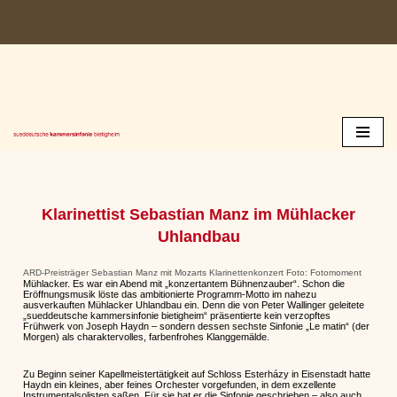
Zum
Inhalt
springen
Klarinettist Sebastian Manz im Mühlacker
Uhlandbau
ARD-Preisträger Sebastian Manz mit Mozarts Klarinettenkonzert Foto: Fotomoment
Mühlacker. Es war ein Abend mit „konzertantem Bühnenzauber“. Schon die
Eröffnungsmusik löste das ambitionierte Programm-Motto im nahezu
ausverkauften Mühlacker Uhlandbau ein. Denn die von Peter Wallinger geleitete
„sueddeutsche kammersinfonie bietigheim“ präsentierte kein verzopftes
Frühwerk von Joseph Haydn – sondern dessen sechste Sinfonie „Le matin“ (der
Morgen) als charaktervolles, farbenfrohes Klanggemälde.
Zu Beginn seiner Kapellmeistertätigkeit auf Schloss Esterházy in Eisenstadt hatte
Haydn ein kleines, aber feines Orchester vorgefunden, in dem exzellente
Instrumentalsolisten saßen. Für sie hat er die Sinfonie geschrieben – also auch