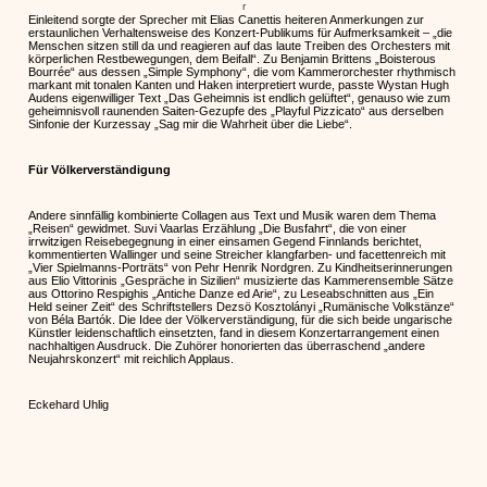
r
Einleitend sorgte der Sprecher mit Elias Canettis heiteren Anmerkungen zur
erstaunlichen Verhaltensweise des Konzert-Publikums für Aufmerksamkeit – „die
Menschen sitzen still da und reagieren auf das laute Treiben des Orchesters mit
körperlichen Restbewegungen, dem Beifall“. Zu Benjamin Brittens „Boisterous
Bourrée“ aus dessen „Simple Symphony“, die vom Kammerorchester rhythmisch
markant mit tonalen Kanten und Haken interpretiert wurde, passte Wystan Hugh
Audens eigenwilliger Text „Das Geheimnis ist endlich gelüftet“, genauso wie zum
geheimnisvoll raunenden Saiten-Gezupfe des „Playful Pizzicato“ aus derselben
Sinfonie der Kurzessay „Sag mir die Wahrheit über die Liebe“.
Für Völkerverständigung
Andere sinnfällig kombinierte Collagen aus Text und Musik waren dem Thema
„Reisen“ gewidmet. Suvi Vaarlas Erzählung „Die Busfahrt“, die von einer
irrwitzigen Reisebegegnung in einer einsamen Gegend Finnlands berichtet,
kommentierten Wallinger und seine Streicher klangfarben- und facettenreich mit
„Vier Spielmanns-Porträts“ von Pehr Henrik Nordgren. Zu Kindheitserinnerungen
aus Elio Vittorinis „Gespräche in Sizilien“ musizierte das Kammerensemble Sätze
aus Ottorino Respighis „Antiche Danze ed Arie“, zu Leseabschnitten aus „Ein
Held seiner Zeit“ des Schriftstellers Dezsö Kosztolányi „Rumänische Volkstänze“
von Béla Bartók. Die Idee der Völkerverständigung, für die sich beide ungarische
Künstler leidenschaftlich einsetzten, fand in diesem Konzertarrangement einen
nachhaltigen Ausdruck. Die Zuhörer honorierten das überraschend „andere
Neujahrskonzert“ mit reichlich Applaus.
Eckehard Uhlig