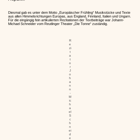
Diesmal gab es unter dem Motto „Europäischer Frühling“ Musikstücke und Texte
aus allen Himmelsrichtungen Europas, aus England, Finnland, Italien und Ungarn.
Für die eingängig fein artikulierten Rezitationen der Textbeiträge war Johann-
Michael Schneider vom Reutlinger Theater „Die Tonne“ zuständig.
R
e
zi
t
a
t
o
r
J
o
h
a
n
n
-
M
ic
h
a
el
S
c
h
n
ei
d
e