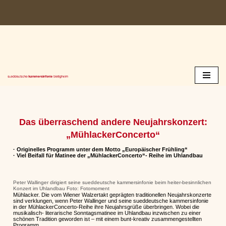
Zum
Inhalt
springen
Das überraschend andere Neujahrskonzert:
„MühlackerConcerto“
· Originelles Programm unter dem Motto „Europäischer Frühling“
· Viel Beifall für Matinee der „MühlackerConcerto“- Reihe im Uhlandbau
Peter Wallinger dirigiert seine sueddeutsche kammersinfonie beim heiter-besinnlichen
Konzert im Uhlandbau Foto: Fotomoment
Mühlacker. Die vom Wiener Walzertakt geprägten traditionellen Neujahrskonzerte
sind verklungen, wenn Peter Wallinger und seine sueddeutsche kammersinfonie
in der MühlackerConcerto-Reihe ihre Neujahrsgrüße überbringen. Wobei die
musikalisch- literarische Sonntagsmatinee im Uhlandbau inzwischen zu einer
schönen Tradition geworden ist – mit einem bunt-kreativ zusammengestellten
Programm.