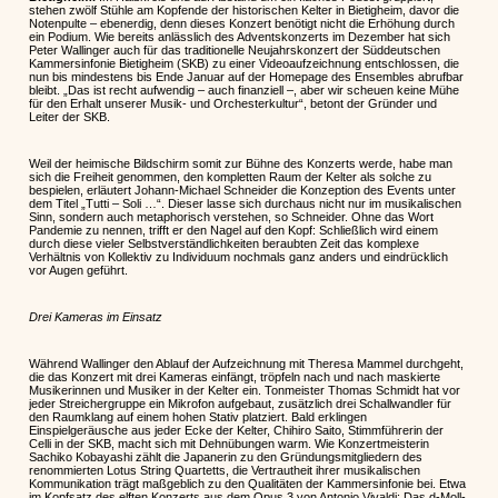
stehen zwölf Stühle am Kopfende der historischen Kelter in Bietigheim, davor die
Notenpulte – ebenerdig, denn dieses Konzert benötigt nicht die Erhöhung durch
ein Podium. Wie bereits anlässlich des Adventskonzerts im Dezember hat sich
Peter Wallinger auch für das traditionelle Neujahrskonzert der Süddeutschen
Kammersinfonie Bietigheim (SKB) zu einer Videoaufzeichnung entschlossen, die
nun bis mindestens bis Ende Januar auf der Homepage des Ensembles abrufbar
bleibt. „Das ist recht aufwendig – auch finanziell –, aber wir scheuen keine Mühe
für den Erhalt unserer Musik- und Orchesterkultur“, betont der Gründer und
Leiter der SKB.
Weil der heimische Bildschirm somit zur Bühne des Konzerts werde, habe man
sich die Freiheit genommen, den kompletten Raum der Kelter als solche zu
bespielen, erläutert Johann-Michael Schneider die Konzeption des Events unter
dem Titel „Tutti – Soli …“. Dieser lasse sich durchaus nicht nur im musikalischen
Sinn, sondern auch metaphorisch verstehen, so Schneider. Ohne das Wort
Pandemie zu nennen, trifft er den Nagel auf den Kopf: Schließlich wird einem
durch diese vieler Selbstverständlichkeiten beraubten Zeit das komplexe
Verhältnis von Kollektiv zu Individuum nochmals ganz anders und eindrücklich
vor Augen geführt.
Drei Kameras im Einsatz
Während Wallinger den Ablauf der Aufzeichnung mit Theresa Mammel durchgeht,
die das Konzert mit drei Kameras einfängt, tröpfeln nach und nach maskierte
Musikerinnen und Musiker in der Kelter ein. Tonmeister Thomas Schmidt hat vor
jeder Streichergruppe ein Mikrofon aufgebaut, zusätzlich drei Schallwandler für
den Raumklang auf einem hohen Stativ platziert. Bald erklingen
Einspielgeräusche aus jeder Ecke der Kelter, Chihiro Saito, Stimmführerin der
Celli in der SKB, macht sich mit Dehnübungen warm. Wie Konzertmeisterin
Sachiko Kobayashi zählt die Japanerin zu den Gründungsmitgliedern des
renommierten Lotus String Quartetts, die Vertrautheit ihrer musikalischen
Kommunikation trägt maßgeblich zu den Qualitäten der Kammersinfonie bei. Etwa
im Kopfsatz des elften Konzerts aus dem Opus 3 von Antonio Vivaldi: Das d-Moll-