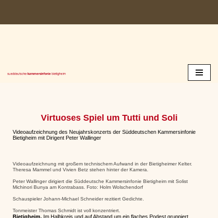
Zum
Inhalt
springen
Virtuoses Spiel um Tutti und Soli
Videoaufzeichnung des Neujahrskonzerts der Süddeutschen Kammersinfonie
Bietigheim mit Dirigent Peter Wallinger
Videoaufzeichnung mit großem technischem Aufwand in der Bietigheimer Kelter.
Theresa Mammel und Vivien Betz stehen hinter der Kamera.
Peter Wallinger dirigiert die Süddeutsche Kammersinfonie Bietigheim mit Solist
Michinori Bunya am Kontrabass. Foto: Holm Wolschendorf
Schauspieler Johann-Michael Schneider rezitiert Gedichte.
Tonmeister Thomas Schmidt ist voll konzentriert.
Bietigheim.
Im Halbkreis und auf Abstand um ein flaches Podest gruppiert,