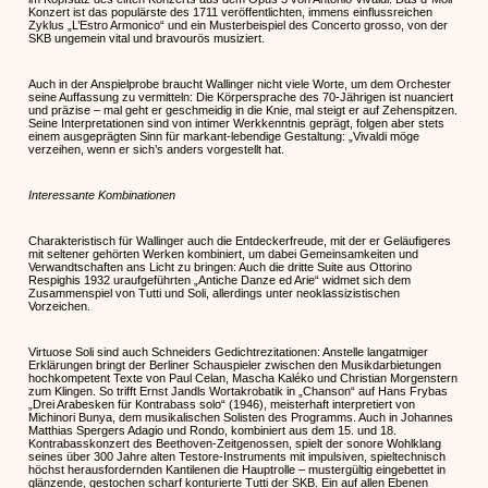
Konzert ist das populärste des 1711 veröffentlichten, immens einflussreichen
Zyklus „L’Estro Armonico“ und ein Musterbeispiel des Concerto grosso, von der
SKB ungemein vital und bravourös musiziert.
Auch in der Anspielprobe braucht Wallinger nicht viele Worte, um dem Orchester
seine Auffassung zu vermitteln: Die Körpersprache des 70-Jährigen ist nuanciert
und präzise – mal geht er geschmeidig in die Knie, mal steigt er auf Zehenspitzen.
Seine Interpretationen sind von intimer Werkkenntnis geprägt, folgen aber stets
einem ausgeprägten Sinn für markant-lebendige Gestaltung: „Vivaldi möge
verzeihen, wenn er sich’s anders vorgestellt hat.
Interessante Kombinationen
Charakteristisch für Wallinger auch die Entdeckerfreude, mit der er Geläufigeres
mit seltener gehörten Werken kombiniert, um dabei Gemeinsamkeiten und
Verwandtschaften ans Licht zu bringen: Auch die dritte Suite aus Ottorino
Respighis 1932 uraufgeführten „Antiche Danze ed Arie“ widmet sich dem
Zusammenspiel von Tutti und Soli, allerdings unter neoklassizistischen
Vorzeichen.
Virtuose Soli sind auch Schneiders Gedichtrezitationen: Anstelle langatmiger
Erklärungen bringt der Berliner Schauspieler zwischen den Musikdarbietungen
hochkompetent Texte von Paul Celan, Mascha Kaléko und Christian Morgenstern
zum Klingen. So trifft Ernst Jandls Wortakrobatik in „Chanson“ auf Hans Frybas
„Drei Arabesken für Kontrabass solo“ (1946), meisterhaft interpretiert von
Michinori Bunya, dem musikalischen Solisten des Programms. Auch in Johannes
Matthias Spergers Adagio und Rondo, kombiniert aus dem 15. und 18.
Kontrabasskonzert des Beethoven-Zeitgenossen, spielt der sonore Wohlklang
seines über 300 Jahre alten Testore-Instruments mit impulsiven, spieltechnisch
höchst herausfordernden Kantilenen die Hauptrolle – mustergültig eingebettet in
glänzende, gestochen scharf konturierte Tutti der SKB. Ein auf allen Ebenen