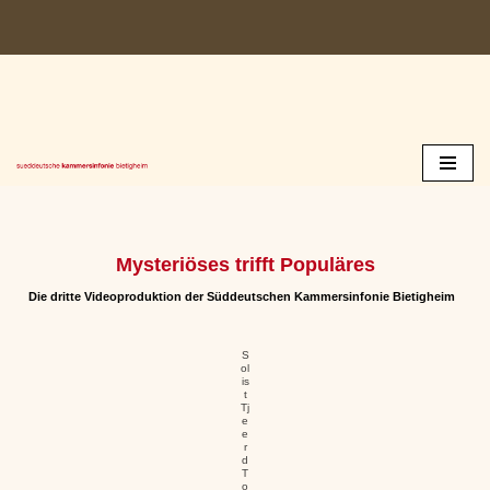
Zum
Inhalt
springen
Mysteriöses trifft Populäres
Die dritte Videoproduktion der Süddeutschen Kammersinfonie Bietigheim
S
ol
is
t
Tj
e
e
r
d
T
o