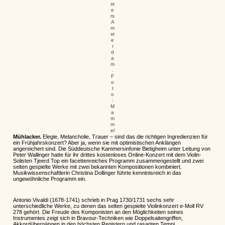
st
e
rs
A
m
st
e
r
d
a
m
.
F
o
t
o
:
M
a
m
m
el
Mühlacker.
Elegie, Melancholie, Trauer – sind das die richtigen Ingredienzien für
ein Frühjahrskonzert? Aber ja, wenn sie mit optimistischen Anklängen
angereichert sind. Die Süddeutsche Kammersinfonie Bietigheim unter Leitung von
Peter Wallinger hatte für ihr drittes kostenloses Online-Konzert mit dem Violin-
Solisten Tjeerd Top ein facettenreiches Programm zusammengestellt und zwei
selten gespielte Werke mit zwei bekannten Kompositionen kombiniert.
Musikwissenschaftlerin Christina Dollinger führte kenntnisreich in das
ungewöhnliche Programm ein.
Antonio Vivaldi (1678-1741) schrieb in Prag 1730/1731 sechs sehr
unterschiedliche Werke, zu denen das selten gespielte Violinkonzert e-Moll RV
278 gehört. Die Freude des Komponisten an den Möglichkeiten seines
Instrumentes zeigt sich in Bravour-Techniken wie Doppelsaitengriffen,
Akkordübergängen in den höchsten Registern und rasanten Tempi.