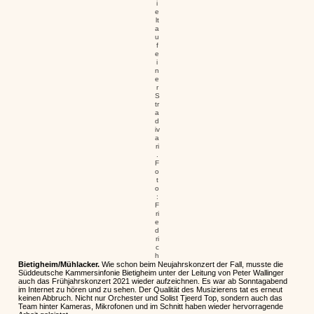
i
e
lt
a
u
f
e
i
n
e
r
S
tr
a
d
iv
a
ri
.
F
o
t
o
:
F
ri
e
d
ri
c
h
Bietigheim/Mühlacker.
Wie schon beim Neujahrskonzert der Fall, musste die
Süddeutsche Kammersinfonie Bietigheim unter der Leitung von Peter Wallinger
auch das Frühjahrskonzert 2021 wieder aufzeichnen. Es war ab Sonntagabend
im Internet zu hören und zu sehen. Der Qualität des Musizierens tat es erneut
keinen Abbruch. Nicht nur Orchester und Solist Tjeerd Top, sondern auch das
Team hinter Kameras, Mikrofonen und im Schnitt haben wieder hervorragende