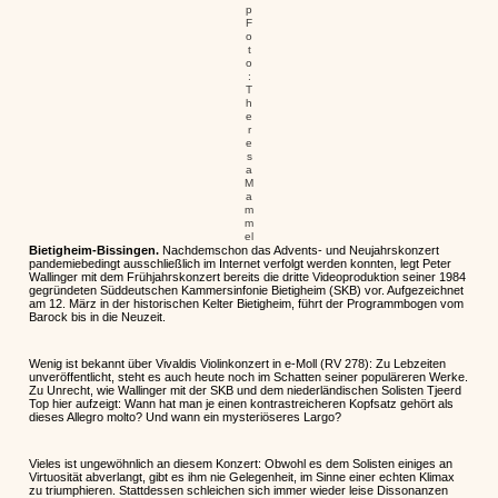
p
F
o
t
o
:
T
h
e
r
e
s
a
M
a
m
m
el
Bietigheim-Bissingen.
Nachdemschon das Advents- und Neujahrskonzert
pandemiebedingt ausschließlich im Internet verfolgt werden konnten, legt Peter
Wallinger mit dem Frühjahrskonzert bereits die dritte Videoproduktion seiner 1984
gegründeten Süddeutschen Kammersinfonie Bietigheim (SKB) vor. Aufgezeichnet
am 12. März in der historischen Kelter Bietigheim, führt der Programmbogen vom
Barock bis in die Neuzeit.
Wenig ist bekannt über Vivaldis Violinkonzert in e-Moll (RV 278): Zu Lebzeiten
unveröffentlicht, steht es auch heute noch im Schatten seiner populäreren Werke.
Zu Unrecht, wie Wallinger mit der SKB und dem niederländischen Solisten Tjeerd
Top hier aufzeigt: Wann hat man je einen kontrastreicheren Kopfsatz gehört als
dieses Allegro molto? Und wann ein mysteriöseres Largo?
Vieles ist ungewöhnlich an diesem Konzert: Obwohl es dem Solisten einiges an
Virtuosität abverlangt, gibt es ihm nie Gelegenheit, im Sinne einer echten Klimax
zu triumphieren. Stattdessen schleichen sich immer wieder leise Dissonanzen