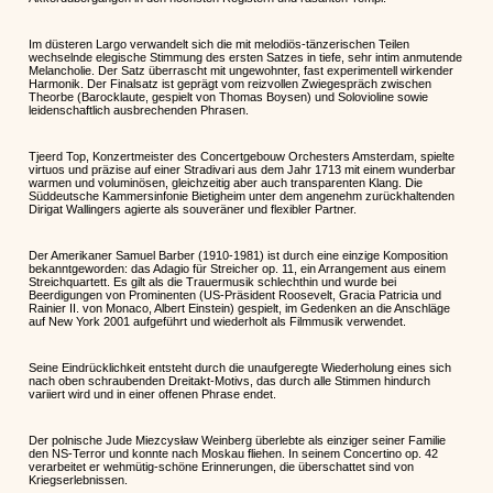
Im düsteren Largo verwandelt sich die mit melodiös-tänzerischen Teilen
wechselnde elegische Stimmung des ersten Satzes in tiefe, sehr intim anmutende
Melancholie. Der Satz überrascht mit ungewohnter, fast experimentell wirkender
Harmonik. Der Finalsatz ist geprägt vom reizvollen Zwiegespräch zwischen
Theorbe (Barocklaute, gespielt von Thomas Boysen) und Solovioline sowie
leidenschaftlich ausbrechenden Phrasen.
Tjeerd Top, Konzertmeister des Concertgebouw Orchesters Amsterdam, spielte
virtuos und präzise auf einer Stradivari aus dem Jahr 1713 mit einem wunderbar
warmen und voluminösen, gleichzeitig aber auch transparenten Klang. Die
Süddeutsche Kammersinfonie Bietigheim unter dem angenehm zurückhaltenden
Dirigat Wallingers agierte als souveräner und flexibler Partner.
Der Amerikaner Samuel Barber (1910-1981) ist durch eine einzige Komposition
bekanntgeworden: das Adagio für Streicher op. 11, ein Arrangement aus einem
Streichquartett. Es gilt als die Trauermusik schlechthin und wurde bei
Beerdigungen von Prominenten (US-Präsident Roosevelt, Gracia Patricia und
Rainier II. von Monaco, Albert Einstein) gespielt, im Gedenken an die Anschläge
auf New York 2001 aufgeführt und wiederholt als Filmmusik verwendet.
Seine Eindrücklichkeit entsteht durch die unaufgeregte Wiederholung eines sich
nach oben schraubenden Dreitakt-Motivs, das durch alle Stimmen hindurch
variiert wird und in einer offenen Phrase endet.
Der polnische Jude Miezcysław Weinberg überlebte als einziger seiner Familie
den NS-Terror und konnte nach Moskau fliehen. In seinem Concertino op. 42
verarbeitet er wehmütig-schöne Erinnerungen, die überschattet sind von
Kriegserlebnissen.