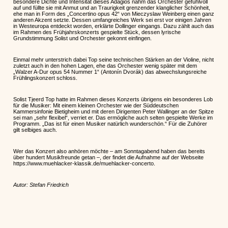
besondere Dichte und Intensität dieses Adagios nahm das Orchester gefühlvoll
auf und füllte sie mit Anmut und an Traurigkeit grenzender klanglicher Schönheit,
ehe man in Form des „Concertino opus 42“ von Mieczyslaw Weinberg einen ganz
anderen Akzent setzte. Dessen umfangreiches Werk sei erst vor einigen Jahren
in Westeuropa entdeckt worden, erklärte Dollinger eingangs. Dazu zählt auch das
im Rahmen des Frühjahrskonzerts gespielte Stück, dessen lyrische
Grundstimmung Solist und Orchester gekonnt einfingen.
Einmal mehr unterstrich dabei Top seine technischen Stärken an der Violine, nicht
zuletzt auch in den hohen Lagen, ehe das Orchester wenig später mit dem
„Walzer A-Dur opus 54 Nummer 1“ (Antonín Dvorák) das abwechslungsreiche
Frühlingskonzert schloss.
Solist Tjeerd Top hatte im Rahmen dieses Konzerts übrigens ein besonderes Lob
für die Musiker: Mit einem kleinen Orchester wie der Süddeutschen
Kammersinfonie Bietigheim und mit deren Dirigenten Peter Wallinger an der Spitze
sei man „sehr flexibel“, verriet er. Das ermögliche auch selten gespielte Werke im
Programm. „Das ist für einen Musiker natürlich wunderschön.“ Für die Zuhörer
gilt selbiges auch.
Wer das Konzert also anhören möchte – am Sonntagabend haben das bereits
über hundert Musikfreunde getan –, der findet die Aufnahme auf der Webseite
https://www.muehlacker-klassik.de/muehlacker-concerto.
Autor: Stefan Friedrich