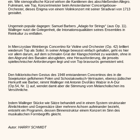
ein. Wie stenografische Kürzel wirken die Kantilenen des abschließenden Allegro.
Fulminant, wie Top, Konzertmeister beim Amsterdamer Concertgebouw-
Orchester, dieses Enigma von einem Violinkonzert mit seiner Stradivari von 1713
gestaltet.
Ungemein populär dagegen: Samuel Barbers „Adagio for Strings“ (aus Op. 11).
Wallinger nutzt die Gelegenheit, die Intonationsqualitäten seines Ensembles in
Reinkultur zu entfalten.
In Mierczyslaw Weinbergs Concertino für Violine und Orchester (Op. 42) brilliert
wiederum Top als Solist: In seiner Anlage bewusst einfach gehalten, geht es hier
vor allem darum, auf dem schmalen Grat der Klangschönheit zu wandeln, ohne in
den Abgrund des Banalen abzugleiten, eine Herausforderung, die jenseits
spieltechnischer Anforderungen liegt und von Top bravourös gemeistert wird.
Den folkloristischen Gestus des 1948 entstandenen Concertinos des in die
Sowjetunion geflohenen Polen und Schostakowitsch-Vertrauten, ebenso jüdischer
Herkunft wie Barber, nimmt Wallinger mit Antonin Dvořáks Walzer in A-Dur
(Op.54, Nr. 1) auf, wendet damit aber die Stimmung vom Melancholischen ins
Versöhnliche.
Indem Wallinger Stücke wie Sätze behandelt und in einem System strukturaler
Ähnlichkeiten und Gegensätze über mehrere Achsen aufeinander bezieht,
entsteht ein Programm, dessen Binnenstruktur einem Konzert im Sinn des
musikalischen Formbegriffs gleicht.
Autor: HARRY SCHMIDT