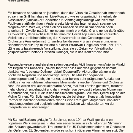
Arbeit geleistet.
Ein bisschen schade ist es ja schon, dass das Virus die Gesellschaft immer noch
so sehr im Griff hat, dass ein Live-Konzert, wie es ursprünglich innerhalb der
Klassikreihe „Mühlacker Concerto“ für Sonntag angekündigt war, nicht vor
Publikum stattfinden kann. Andererseits bietet das Internet auch spannende
Möglichkeiten: Wer will, kann sich das Konzert selbst im Nachhinein noch
ansehen, im Zweifel natürlich gerne auch mehrere Male. Grund genug dafür gäbe
es zweifellos, denn nicht zuletzt hat man mit Tjeerd Top einen sehr versierten
Violinisten verpflichten können, der Konzertmeister des Concertgebouw
Orchesters Amsterdam ist. Er wartete bei diesem Frühjahrskonzert mit einer
Besonderheit auf: Top musizierte auf einer Stradivari-Geige aus dem Jahr 1713.
„Eine ganz faszinierende Vorstellung, dass sie zu Zeiten von Vivaldi schon
gespielt wurde“, befand Christina Dollinger, die in das Konzert einführte.
Passenderweise stand ein eher selten gespieltes Violinkonzert von Antonio Vivaldi
am Beginn des Konzerts. „Vivaldi fährt hier alles auf, was geigerisch damals
denkbar war“, betonte Dollinger dabei: Doppelgriffe, Akkordübergänge in den
höchsten Registern und aberwitzige Tempi. Die Musiker begannen
dementsprechend forsch; ein kurzer, aber bereits sehr prägnanter Auftakt, der
nahtlos in ein einfühlsam gehaltenes Miteinander zwischen Violine und Orchester
floss. Es waren drei ausdrucksstarke Sätze, mal fast zärtlich gestimmt, mitunter
melancholisch angehaucht und dann wieder von bewusst treibenden Momenten
durchbrochen, die zurück in das faszinierend filigrane Spiel von Tjeerd Top an der
Violine führten. Für Solist und Orchester, die bei diesem Konzert als kongeniale
Partner wunderbar harmonierten, war es eine erste gute Möglichkeit, von ihrer
hingebungsvollen und zugleich technisch präzisen wie fokussierten Art der
Interpretation zu überzeugen.
Mit Samuel Barbers „Adagio für Streicher, opus 10“ hat Wallinger dann ein
populäres Werk ausgesucht, das von seiner leisen, in sich gekehrten Stimmung
lebt. Bekannt geworden als Trauermusik für US-Präsidenten oder zum Gedenken
der Opfer des 11. September, wurde es schon in diversen Filmen eingesetzt. Die