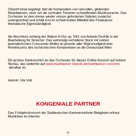
Obwohl tonal angelegt, lebt die Komposition von reizvollen, gleitenden
Modulationen, einer um die zentralen Tonarten schweifenden Musiksprache. Das
Orchester ist dem immer wieder virtuos geforderten Solisten zunächst
untergeordnet und erhält erst im schwirrenden Mittelteil des Finalsatzes
thematische Eigenständigkeit.
Als Abschluss erklang der Walzer A-Dur op. 54/1 von Antonin Dvořák in der
Bearbeitung für Streicher. Das wehmütig-verhaltene Stück mit seinen
lautmalerischen Crescendo-Wellen ist jenseits aller Walzerseligkeit eine
Reminiszenz des tschechischen Komponisten an die Donaustadt Wien.
Ein großes Dankeschön an das Orchester für dieses Online-Konzert auf hohem
Niveau, das weiterhin auf
www.muehlacker-klassik.de/muehlacker-concerto
abrufbar ist.
Autorin: Uta Volz
KONGENIALE PARTNER
Das Frühjahrskonzert der Süddeutschen Kammersinfonie Bietigheim erfreut
Musikfans im Internet.
Di