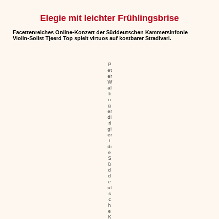
Elegie mit leichter Frühlingsbrise
Facettenreiches Online-Konzert der Süddeutschen Kammersinfonie
Violin-Solist Tjeerd Top spielt virtuos auf kostbarer Stradivari.
P
et
er
W
al
li
n
g
er
di
ri
gi
er
t
di
e
S
ü
d
d
e
ut
s
c
h
e
K