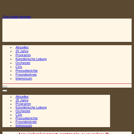
Zum Inhalt springen
Aktuelles
25 Jahre
Programm
Künstlerische Leitung
Orchester
CDs
Presseberichte
Freundeskreis
Impressum
Navigationsmenü
Navigationsmenü
Aktuelles
25 Jahre
Programm
Künstlerische Leitung
Orchester
CDs
Presseberichte
Freundeskreis
Impressum