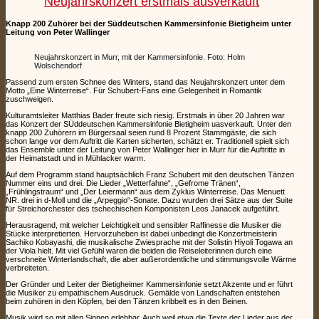
Neujahrskonzert erstmals ausverkauft
Knapp 200 Zuhörer bei der Süddeutschen Kammersinfonie Bietigheim unter
Leitung von Peter Wallinger
Neujahrskonzert in Murr, mit der Kammersinfonie. Foto: Holm
Wolschendorf
Passend zum ersten Schnee des Winters, stand das Neujahrskonzert unter dem
Motto „Eine Winterreise“. Für Schubert-Fans eine Gelegenheit in Romantik
zuschweigen.
Kulturamtsleiter Matthias Bader freute sich riesig. Erstmals in über 20 Jahren war
das Konzert der SÜddeutschen Kammersinfonie Bietigheim uasverkauft. Unter den
knapp 200 Zuhörern im Bürgersaal seien rund 8 Prozent Stammgäste, die sich
schon lange vor dem Auftritt die Karten sicherten, schätzt er. Traditionell spielt sich
das Ensemble unter der Leitung von Peter Wallinger hier in Murr für die Auftritte in
der Heimatstadt und in Mühlacker warm.
Auf dem Programm stand hauptsächlich Franz Schubert mit den deutschen Tänzen
Nummer eins und drei. Die Lieder „Wetterfahne“, „Gefrome Tränen“,
„Frühlingstraum“ und „Der Leiermann“ aus dem Zyklus Winterreise. Das Menuett
NR. drei in d-Moll und die „Arpeggio“-Sonate. Dazu wurden drei Sätze aus der Suite
für Streichorchester des tschechischen Komponisten Leos Janacek aufgeführt.
Herausragend, mit welcher Leichtigkeit und sensibler Raffinesse die Musiker die
Stücke interpretierten. Hervorzuheben ist dabei unbedingt die Konzertmeisterin
Sachiko Kobayashi, die musikalische Zwiesprache mit der Solistin Hiyoli Togawa an
der Viola hielt. Mit viel Gefühl waren die beiden die Reiseleiterinnen durch eine
verschneite Winterlandschaft, die aber außerordentliche und stimmungsvolle Wärme
verbreiteten.
Der Gründer und Leiter der Bietigheimer Kammersinfonie setzt Akzente und er führt
die Musiker zu empathischem Ausdruck. Gemälde von Landschaften entstehen
beim zuhören in den Köpfen, bei den Tänzen kribbelt es in den Beinen.
Musik wird so mit allen Sinnen erlebbar. Auch weil etwa die Texte der Lieder aus der