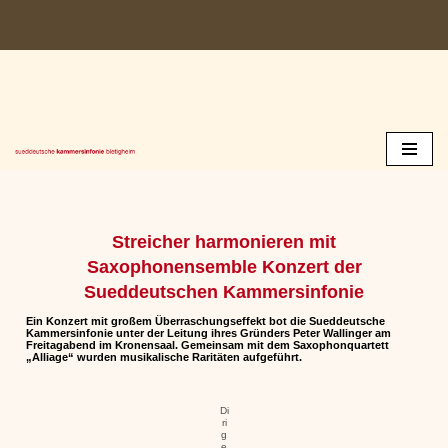
Zum
Inhalt
springen
Streicher harmonieren mit
Saxophonensemble Konzert der
Sueddeutschen Kammersinfonie
Ein Konzert mit großem Überraschungseffekt bot die Sueddeutsche
Kammersinfonie unter der Leitung ihres Gründers Peter Wallinger am
Freitagabend im Kronensaal. Gemeinsam mit dem Saxophonquartett
„Alliage“ wurden musikalische Raritäten aufgeführt.
Di
ri
g
e