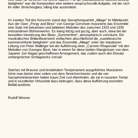
bietigheim“ war die Komposition eine weitere anspruchsvolle Aufgabe, mit der sich
ihr edler Streicherglanz silbrig klar ausbreitete.
Im zweiten Teil des Konzerts stand das Saxophonquartett „Alliage“ im Mittelpunkt.
Aus der Oper „Porgy and Bess“ von George Gershwin musizierte das Ensemble
eine Suite mit bekannten und beliebten Melodien des zwischen 1933 und 1935
entstandenen Bühnenwerks. Es klang fetzig und jazzig, aber auch, etwa bei der
beseelten Intonierung des Blues „Summertime“, atmosphärisch verträumt. Ein
musikalisches Brillantfeuerwerk entfachten abschließend die „sueddeutsche
kammersinfonie bietigheim“ und das Ensemble „Alliage“ unter der impulsiven
Leitung von Peter Wallinger bei der Aufführung einer „Carmen-Rhapsodie“ mit den
Melodien von Georges Bizet, hier in einem für diese beiden Klangkörper von dem
Japaner Jun Nagao geschaffenen Arrangement, das zudem auch den Einsatz
umfangreichen Schlagwerks vorsah.
Solches mit Bravour und brodelndem Temperament ausgeführtes Musizieren
hörte man bisher eher selten von dem Streichorchester und die vier
Saxophoninterpreten hatten kaum Zeit zum Atemholen, als sie in rasanten Tempi
und in exzellenter Virtuosität dazu beitrugen, dass diese Aufführung tosenden
Beifall auslöste.
Rudolf Wesner