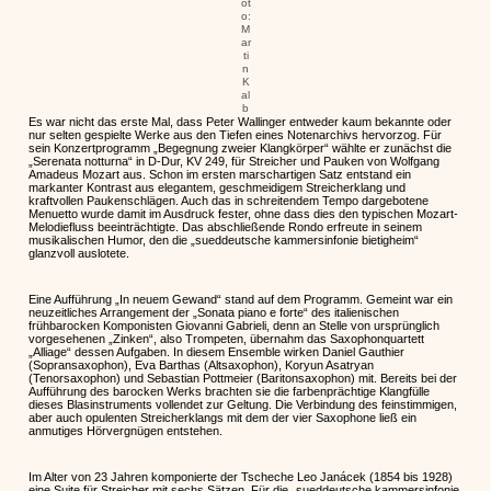
ot
o:
M
ar
ti
n
K
al
b
Es war nicht das erste Mal, dass Peter Wallinger entweder kaum bekannte oder
nur selten gespielte Werke aus den Tiefen eines Notenarchivs hervorzog. Für
sein Konzertprogramm „Begegnung zweier Klangkörper“ wählte er zunächst die
„Serenata notturna“ in D-Dur, KV 249, für Streicher und Pauken von Wolfgang
Amadeus Mozart aus. Schon im ersten marschartigen Satz entstand ein
markanter Kontrast aus elegantem, geschmeidigem Streicherklang und
kraftvollen Paukenschlägen. Auch das in schreitendem Tempo dargebotene
Menuetto wurde damit im Ausdruck fester, ohne dass dies den typischen Mozart-
Melodiefluss beeinträchtigte. Das abschließende Rondo erfreute in seinem
musikalischen Humor, den die „sueddeutsche kammersinfonie bietigheim“
glanzvoll auslotete.
Eine Aufführung „In neuem Gewand“ stand auf dem Programm. Gemeint war ein
neuzeitliches Arrangement der „Sonata piano e forte“ des italienischen
frühbarocken Komponisten Giovanni Gabrieli, denn an Stelle von ursprünglich
vorgesehenen „Zinken“, also Trompeten, übernahm das Saxophonquartett
„Alliage“ dessen Aufgaben. In diesem Ensemble wirken Daniel Gauthier
(Sopransaxophon), Eva Barthas (Altsaxophon), Koryun Asatryan
(Tenorsaxophon) und Sebastian Pottmeier (Baritonsaxophon) mit. Bereits bei der
Aufführung des barocken Werks brachten sie die farbenprächtige Klangfülle
dieses Blasinstruments vollendet zur Geltung. Die Verbindung des feinstimmigen,
aber auch opulenten Streicherklangs mit dem der vier Saxophone ließ ein
anmutiges Hörvergnügen entstehen.
Im Alter von 23 Jahren komponierte der Tscheche Leo Janácek (1854 bis 1928)
eine Suite für Streicher mit sechs Sätzen. Für die „sueddeutsche kammersinfonie