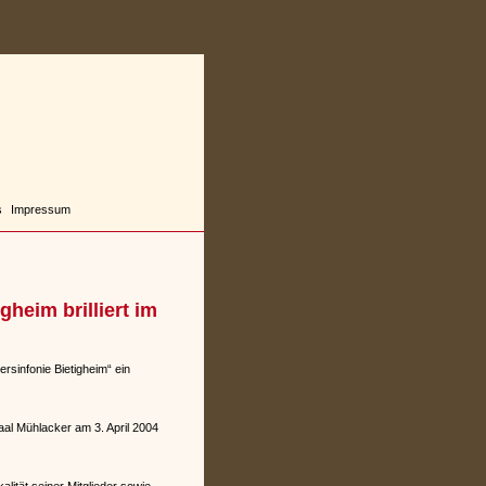
s
Impressum
heim brilliert im
rsinfonie Bietigheim“ ein
aal Mühlacker am 3. April 2004