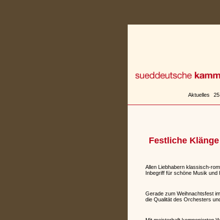
Zum
Inhalt
springen
Aktuelles
25
Festliche Klänge
Allen Liebhabern klassisch-rom
Inbegriff für schöne Musik und
Gerade zum Weihnachtsfest im J
die Qualität des Orchesters u