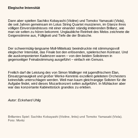
Elegische Intensität
Dann aber spielten Sachiko Kobayashi (Violine) und Tomoko Yamasaki (Viola),
die seit Jahren gemeinsam im Lotus String Quartet musizieren, im Glanze ihres
völligen Einverständnisses mit einer einander ständig imitierenden Brillanz, wie
man sie selten zu hören bekommt. Unglaubliche Reinheit des Melos zeichnete die
Geigenstimme aus, Fülligkeit und Tiefe die der Bratsche.
Der schwermütig-langsame Moll-Mittelsatz beeindruckte mit stimmungsvoll
elegischer Intensität, das Finale bot den erlösenden, spielerischen Kontrast. Und
die auskomponierten Kadenzen waren – von den beiden Solistinnen in
gegenseitiger Feinabstimmung ausgeführt – einfach ein Genuss.
Freilich darf die Leistung des von Simon Wallinger mit jugendfrischem Elan,
Einsatzgenauigkeit und großer Werke-Kenntnis exzellent geleiteten Orchesters
keinesfalls unterschlagen werden. Weil man kaum gleichrangige Solisten für die
Aufgabe findet, wird dieses Mozartkonzert selten aufgeführt. In Mühlacker aber
war das konzertante Kabinettstück grandios zu erleben.
Autor: Eckehard Uhlig
Brillantes Spiel: Sachiko Kobayashi (Violine, links) und Tomoko Yamasaki (Viola).
Foto: Moritz