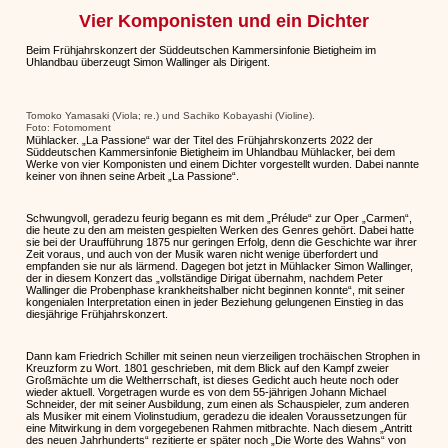
Vier Komponisten und ein Dichter
Beim Frühjahrskonzert der Süddeutschen Kammersinfonie Bietigheim im
Uhlandbau überzeugt Simon Wallinger als Dirigent.
Tomoko Yamasaki (Viola; re.) und Sachiko Kobayashi (Violine).
Foto: Fotomoment
Mühlacker. „La Passione“ war der Titel des Frühjahrskonzerts 2022 der
Süddeutschen Kammersinfonie Bietigheim im Uhlandbau Mühlacker, bei dem
Werke von vier Komponisten und einem Dichter vorgestellt wurden. Dabei nannte
keiner von ihnen seine Arbeit „La Passione“.
Schwungvoll, geradezu feurig begann es mit dem „Prélude“ zur Oper „Carmen“,
die heute zu den am meisten gespielten Werken des Genres gehört. Dabei hatte
sie bei der Uraufführung 1875 nur geringen Erfolg, denn die Geschichte war ihrer
Zeit voraus, und auch von der Musik waren nicht wenige überfordert und
empfanden sie nur als lärmend. Dagegen bot jetzt in Mühlacker Simon Wallinger,
der in diesem Konzert das „vollständige Dirigat übernahm, nachdem Peter
Wallinger die Probenphase krankheitshalber nicht beginnen konnte“, mit seiner
kongenialen Interpretation einen in jeder Beziehung gelungenen Einstieg in das
diesjährige Frühjahrskonzert.
Dann kam Friedrich Schiller mit seinen neun vierzeiligen trochäischen Strophen in
Kreuzform zu Wort. 1801 geschrieben, mit dem Blick auf den Kampf zweier
Großmächte um die Weltherrschaft, ist dieses Gedicht auch heute noch oder
wieder aktuell. Vorgetragen wurde es von dem 55-jährigen Johann Michael
Schneider, der mit seiner Ausbildung, zum einen als Schauspieler, zum anderen
als Musiker mit einem Violinstudium, geradezu die idealen Voraussetzungen für
eine Mitwirkung in dem vorgegebenen Rahmen mitbrachte. Nach diesem „Antritt
des neuen Jahrhunderts“ rezitierte er später noch „Die Worte des Wahns“ von