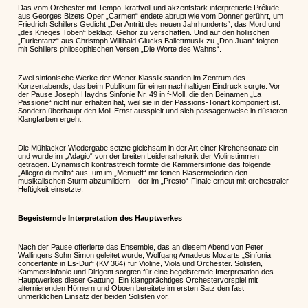
Das vom Orchester mit Tempo, kraftvoll und akzentstark interpretierte Prélude
aus Georges Bizets Oper „Carmen“ endete abrupt wie vom Donner gerührt, um
Friedrich Schillers Gedicht „Der Antritt des neuen Jahrhunderts“, das Mord und
„des Krieges Toben“ beklagt, Gehör zu verschaffen. Und auf den höllischen
„Furientanz“ aus Christoph Willibald Glucks Ballettmusik zu „Don Juan“ folgten
mit Schillers philosophischen Versen „Die Worte des Wahns“.
Zwei sinfonische Werke der Wiener Klassik standen im Zentrum des
Konzertabends, das beim Publikum für einen nachhaltigen Eindruck sorgte. Vor
der Pause Joseph Haydns Sinfonie Nr. 49 in f-Moll, die den Beinamen „La
Passione“ nicht nur erhalten hat, weil sie in der Passions-Tonart komponiert ist.
Sondern überhaupt den Moll-Ernst ausspielt und sich passagenweise in düsteren
Klangfarben ergeht.
Die Mühlacker Wiedergabe setzte gleichsam in der Art einer Kirchensonate ein
und wurde im „Adagio“ von der breiten Leidensrhetorik der Violinstimmen
getragen. Dynamisch kontrastreich formte die Kammersinfonie das folgende
„Allegro di molto“ aus, um im „Menuett“ mit feinen Bläsermelodien den
musikalischen Sturm abzumildern – der im „Presto“-Finale erneut mit orchestraler
Heftigkeit einsetzte.
Begeisternde Interpretation des Hauptwerkes
Nach der Pause offerierte das Ensemble, das an diesem Abend von Peter
Wallingers Sohn Simon geleitet wurde, Wolfgang Amadeus Mozarts „Sinfonia
concertante in Es-Dur“ (KV 364) für Violine, Viola und Orchester. Solisten,
Kammersinfonie und Dirigent sorgten für eine begeisternde Interpretation des
Hauptwerkes dieser Gattung. Ein klangprächtiges Orchestervorspiel mit
alternierenden Hörnern und Oboen bereitete im ersten Satz den fast
unmerklichen Einsatz der beiden Solisten vor.