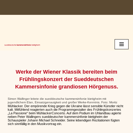
Zum
Inhalt
springen
Werke der Wiener Klassik bereiten beim
Frühlingskonzert der Sueddeutschen
Kammersinfonie grandiosen Hörgenuss.
Simon Wallinger leitete die sueddeutsche kammersinfonie bietigheim mit
jugendlichem Elan, Einsatzgenauigkeit und großer Werke-Kenntnis. Foto: Moritz
Mühlacker. Der empörende Krieg gegen die Ukraine lässt sensible Künstler nicht
kalt. Mitfühlend reagierten auch die Programmgestalter des Frühlingskonzertes
„La Passione“ beim MühlackerConcerto. Auf dem Podium im Uhlandbau agierte
neben Peter Wallingers sueddeutscher kammersinfonie bietigheim der
Schauspieler Johann Michael Schneider. Seine lebendigen Rezitationen fügten
sich sinnfällig in den Musikvortrag ein.