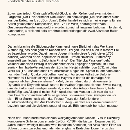
Friedrich Schiller aus dem Jahr 1799.
Zuvor war jedoch Christoph Willibald Gluck an der Reihe, und zwar mit dem
Larghetto „Der Geist ermahnt Don Juan“ und dem Allegro „Die Hölle öffnet sich“
aus der Ballettmusik zu „Don Juan“. Dabei handelt es sich um eine eigens für ein
Ballett geschaffene Komposition, das 1761 in Wien, choreografiert von
Gasparone Angiolini, uraufgeführt wurde. Zunächst langsam, behutsam, fordernd,
dann furios, aufreizend, teils erschreckend erklangen die zwei Sätze der Ballett-
Komposition.
Danach brachte die Süddeutsche Kammersinfonie Bietigheim das Werk zur
Aufführung, das dem ganzen Konzert den Titel gab und das auch in diesem Fall
so bezeichnet wurde. Dabei nannte Joseph Haydn diese Arbeit, die er 1768
schrieb, während er als Kapellmeister beim Fürsten Nikolaus I. Esterházy
angestellt war, lediglich „Sinfonia in F minor“. Der Titel „La Passione“ geht
vielmehr auf einen Eintrag in der Abschrift eines Leipziger Kopisten um 1790
zurück. Im Haydn-Verzeichnis der Züricher Neujahrsblätter von 1831 wird das
Werk als „La Passione oder Trauersinfonie“ aufgeführt. Später taucht dann auch
noch der Titel „Il Quakero di bel’humore“ auf. Auf jeden Fall ist die Sinfonie
Nummer 49 f-Moll die einzige Sinfonie Haydns in der für die damalige Zeit
ungewöhnlichen „Passionstonart“ f-Moll, die sich dazu durch differenzierte
Dynamik und Rhythmik sowie starke Intervallsprünge auszeichnet. Etwas traurig,
dann lebhafter und freudiger werdend, erklang das Adagio, beschwingt, heiter,
leichtfüßig das Allegro di molto. Beim spielerischen Menuett sah man die nur
musikalisch vorhandenen Akteure geradezu in tänzerischen Bewegungen vor
sich. Einer Sturmmusik glich das Presto-Finale der Sinfonie, deren
Ausdruckshaltung der Musikhistoriker Ludwig Finscher als extrem dramatisch
bezeichnete und die vielleicht sogar einmal als Bühnenmusik herhalten musste.
Nach der Pause hörte man die von Wolfgang Amadeus Mozart 1779 in Salzburg
komponierte Sinfonia concertante Es-Dur KV 364, die bis zum Beginn des 20.
Jahrhunderts weniger bekannt war. In seinem Bemühen, der Viola einen Platz als
Soloinstrument zu schaffen, nahm der englische Bratschist Lionel Tertis das