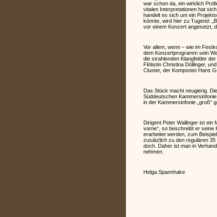
war schon da, ein wirklich Profi
vitalen Interpretationen hat s
handelt es sich um ein Projekt
könnte, wird hier zu Tugend: „B
vor einem Konzert angesetzt, d
Vor allem, wenn – wie im Festk
dem Konzertprogramm sein Werk 
die strahlenden Klangfelder der
Flötistin Christina Döllinger, u
Cluster, der Komponist Hans Ge
Das Stück macht neugierig. Di
Süddeutschen Kammersinfonie:
in der Kammersinfonie „groß“ 
Dirigent Peter Wallinger ist ein
vorne“, so beschreibt er seine
erarbeitet werden, zum Beispie
zusätzlich zu den regulären 35
doch. Daher ist man in Verhandl
nehmen.
Helga Spannhake