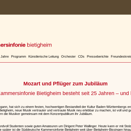
 Jahre
Programm
Künstlerische Leitung
Orchester
CDs
Presseberichte
Freundeskrei
Mozart und Pflüger zum Jubiläum
mmersinfonie Bietigheim besteht seit 25 Jahren – und
ann, hat sich zu einem festen, hochwertigen Bestandteil der Kultur Baden-Württembergs ent
tigheim, neue Musik vertrauter und vertraute Musik neu erlebbar zu machen, ist voll und 
rn die Musiker gemeinsam mit dem Konzertpublikum ihr Jubiläum.
ndvoll Studenten sowie guten Amateuren um Dirigent Peter Wallinger. Heute kann er mit Stolz
später ist die Süddeutsche Kammersinfonie Bietigheim weit über Bietigheim-Bissingen hinaus 