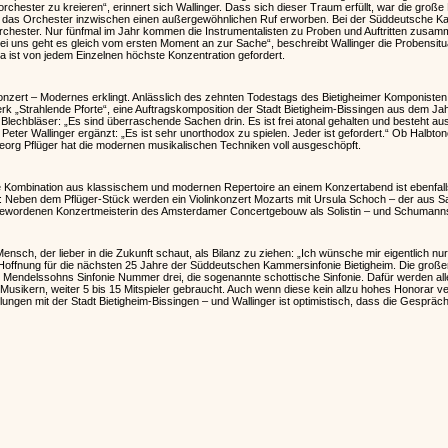
orchester zu kreieren“, erinnert sich Wallinger. Dass sich dieser Traum erfüllt, war die große
ich das Orchester inzwischen einen außergewöhnlichen Ruf erworben. Bei der Süddeutsche K
orchester. Nur fünfmal im Jahr kommen die Instrumentalisten zu Proben und Auftritten zusa
ei uns geht es gleich vom ersten Moment an zur Sache“, beschreibt Wallinger die Probensitua
a ist von jedem Einzelnen höchste Konzentration gefordert.
onzert – Modernes erklingt. Anlässlich des zehnten Todestags des Bietigheimer Komponisten
„Strahlende Pforte“, eine Auftragskomposition der Stadt Bietigheim-Bissingen aus dem Jahr
 Blechbläser: „Es sind überraschende Sachen drin. Es ist frei atonal gehalten und besteht au
nd Peter Wallinger ergänzt: „Es ist sehr unorthodox zu spielen. Jeder ist gefordert.“ Ob Halbt
org Pflüger hat die modernen musikalischen Techniken voll ausgeschöpft.
e Kombination aus klassischem und modernen Repertoire an einem Konzertabend ist ebenfal
 Neben dem Pflüger-Stück werden ein Violinkonzert Mozarts mit Ursula Schoch – der aus
gewordenen Konzertmeisterin des Amsterdamer Concertgebouw als Solistin – und Schumanns v
 Mensch, der lieber in die Zukunft schaut, als Bilanz zu ziehen: „Ich wünsche mir eigentlich n
 Hoffnung für die nächsten 25 Jahre der Süddeutschen Kammersinfonie Bietigheim. Die große
l Mendelssohns Sinfonie Nummer drei, die sogenannte schottische Sinfonie. Dafür werden all
 Musikern, weiter 5 bis 15 Mitspieler gebraucht. Auch wenn diese kein allzu hohes Honorar v
ungen mit der Stadt Bietigheim-Bissingen – und Wallinger ist optimistisch, dass die Gespräc