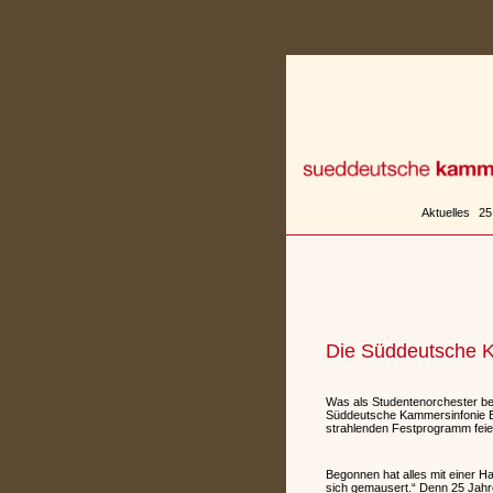
Zum
Inhalt
springen
Aktuelles
25
Die Süddeutsche Ka
Was als Studentenorchester beg
Süddeutsche Kammersinfonie Bie
strahlenden Festprogramm feie
Begonnen hat alles mit einer Ha
sich gemausert.“ Denn 25 Jahre 