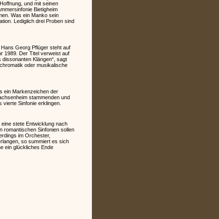
 Hoffnung, und mit seinen
ammersinfonie Bietigheim
mmen. Was ein Manko sein
tion. Lediglich drei Proben sind
 Hans Georg Pflüger steht auf
 1989. Der Titel verweist auf
s dissonanten Klängen“, sagt
onchromatik oder musikalische
ls ein Markenzeichen der
 Sachsenheim stammenden und
ierte Sinfonie erklingen.
ur eine stete Entwicklung nach
n romantischen Sinfonien sollen
erdings im Orchester,
erlangen, so summiert es sich
he ein glückliches Ende