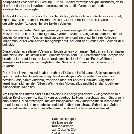
Komposition vollendet zur Geltung. Für die Orchestermitglieder galt allerdings, dass
sie sich mit dieser glutvollen Interpretation bis an die Grenze des noch
Realisierbaren vorwagten.
Äußerst farbenreich ist das Konzert für Violine, Violoncello und Orchester in a-moll,
Opus 102, von Johannes Brahms. Es enthält eine enorme Fülle reizvoller
gestalterischer Aufgaben für die beiden Solisten.
Wieder war es Peter Wallinger gelungen, seine einstige Schülerin und heutige
Konzertmeisterin am Concertgebouw-Orkestra Amsterdam, Ursula Schoch, für die
beiden Konzerte am Wochenende zu gewinnen, und sie brachte ihren Kollegen
Johan van Iersel vom selben Klangkörper mit, der dort den Posten des Solocellisten
bekleidet.
Diese beiden exzellenten Virtuosen begeisterten vom ersten Takt an mit ihrer vitalen
Musizierkunst. Die sinfonische Opulenz der im Jahr 1887 entstandenen Komposition
brachte die „sueddeutsche kammersinfonie bietigheim“ unter Peter Wallingers
anregender Leitung in der Begleitung der Solisten im Uhlandbau vehement zum
Ausdruck.
Deren impulsives, zugleich aber auch beglückend einfühlsames Spiel spiegelte die
spätromantische Grundstimmung des dreisätzigen Werks wider. Vor allem im
zweiten Satz, einem Andante, trat diese markant hervor. Liebliche Geigentöne
vereinigten sich mit der fülligen Wärme des Violoncellos und ließen damit delikate
Klanggebilde wachsen.
Am Beginn des dritten Satzes faszinierte ein energiegeladenes Zwiegespräch der
beiden Soloinstrumente, das in kontrastreiches, farbiges, durchaus auch tänzerisch
anmutendes Zusammenspiel mit der transparent und klangprächtig musizierenden
„sueddeutschen kammersinfonie bietigheim“ überging. Ursula Schoch und Johan
van Iersel wurden mit lang anhaltendem, freudigen Applaus verabschiedet.
Künstler bringen
die Energie der
Kompositionen
zur Geltung: Die
Solisten Ursula