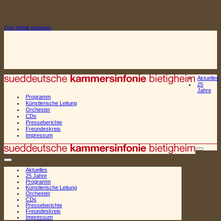
Zum Inhalt springen
Aktuelles
25
Jahre
Programm
Künstlerische Leitung
Orchester
CDs
Presseberichte
Freundeskreis
Impressum
Naviga
Navigationsmenü
Aktuelles
25 Jahre
Programm
Künstlerische Leitung
Orchester
CDs
Presseberichte
Freundeskreis
Impressum