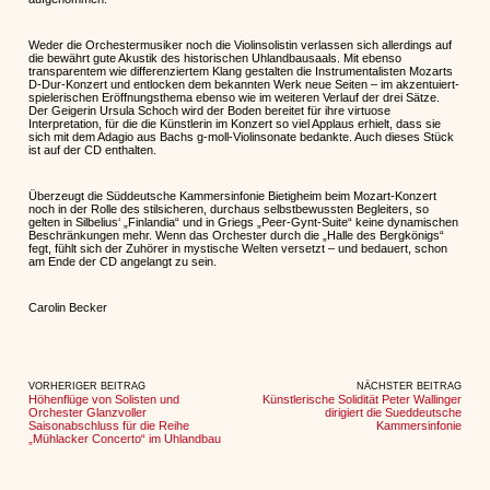
Weder die Orchestermusiker noch die Violinsolistin verlassen sich allerdings auf
die bewährt gute Akustik des historischen Uhlandbausaals. Mit ebenso
transparentem wie differenziertem Klang gestalten die Instrumentalisten Mozarts
D-Dur-Konzert und entlocken dem bekannten Werk neue Seiten – im akzentuiert-
spielerischen Eröffnungsthema ebenso wie im weiteren Verlauf der drei Sätze.
Der Geigerin Ursula Schoch wird der Boden bereitet für ihre virtuose
Interpretation, für die die Künstlerin im Konzert so viel Applaus erhielt, dass sie
sich mit dem Adagio aus Bachs g-moll-Violinsonate bedankte. Auch dieses Stück
ist auf der CD enthalten.
Überzeugt die Süddeutsche Kammersinfonie Bietigheim beim Mozart-Konzert
noch in der Rolle des stilsicheren, durchaus selbstbewussten Begleiters, so
gelten in Silbelius‘ „Finlandia“ und in Griegs „Peer-Gynt-Suite“ keine dynamischen
Beschränkungen mehr. Wenn das Orchester durch die „Halle des Bergkönigs“
fegt, fühlt sich der Zuhörer in mystische Welten versetzt – und bedauert, schon
am Ende der CD angelangt zu sein.
Carolin Becker
VORHERIGER BEITRAG
NÄCHSTER BEITRAG
Höhenflüge von Solisten und
Künstlerische Solidität Peter Wallinger
Orchester Glanzvoller
dirigiert die Sueddeutsche
Saisonabschluss für die Reihe
Kammersinfonie
„Mühlacker Concerto“ im Uhlandbau