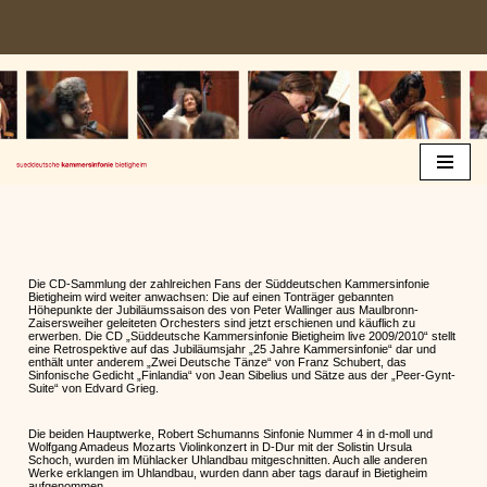
Zum
Inhalt
springen
Die CD-Sammlung der zahlreichen Fans der Süddeutschen Kammersinfonie
Bietigheim wird weiter anwachsen: Die auf einen Tonträger gebannten
Höhepunkte der Jubiläumssaison des von Peter Wallinger aus Maulbronn-
Zaisersweiher geleiteten Orchesters sind jetzt erschienen und käuflich zu
erwerben. Die CD „Süddeutsche Kammersinfonie Bietigheim live 2009/2010“ stellt
eine Retrospektive auf das Jubiläumsjahr „25 Jahre Kammersinfonie“ dar und
enthält unter anderem „Zwei Deutsche Tänze“ von Franz Schubert, das
Sinfonische Gedicht „Finlandia“ von Jean Sibelius und Sätze aus der „Peer-Gynt-
Suite“ von Edvard Grieg.
Die beiden Hauptwerke, Robert Schumanns Sinfonie Nummer 4 in d-moll und
Wolfgang Amadeus Mozarts Violinkonzert in D-Dur mit der Solistin Ursula
Schoch, wurden im Mühlacker Uhlandbau mitgeschnitten. Auch alle anderen
Werke erklangen im Uhlandbau, wurden dann aber tags darauf in Bietigheim
aufgenommen.