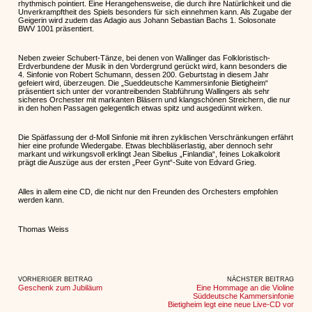
rhythmisch pointiert. Eine Herangehensweise, die durch ihre Natürlichkeit und die
Unverkrampftheit des Spiels besonders für sich einnehmen kann. Als Zugabe der
Geigerin wird zudem das Adagio aus Johann Sebastian Bachs 1. Solosonate
BWV 1001 präsentiert.
Neben zweier Schubert-Tänze, bei denen von Wallinger das Folkloristisch-
Erdverbundene der Musik in den Vordergrund gerückt wird, kann besonders die
4. Sinfonie von Robert Schumann, dessen 200. Geburtstag in diesem Jahr
gefeiert wird, überzeugen. Die „Sueddeutsche Kammersinfonie Bietigheim“
präsentiert sich unter der vorantreibenden Stabführung Wallingers als sehr
sicheres Orchester mit markanten Bläsern und klangschönen Streichern, die nur
in den hohen Passagen gelegentlich etwas spitz und ausgedünnt wirken.
Die Spätfassung der d-Moll Sinfonie mit ihren zyklischen Verschränkungen erfährt
hier eine profunde Wiedergabe. Etwas blechbläserlastig, aber dennoch sehr
markant und wirkungsvoll erklingt Jean Sibelius „Finlandia“, feines Lokalkolorit
prägt die Auszüge aus der ersten „Peer Gynt“-Suite von Edvard Grieg.
Alles in allem eine CD, die nicht nur den Freunden des Orchesters empfohlen
werden kann.
Thomas Weiss
VORHERIGER BEITRAG
NÄCHSTER BEITRAG
Geschenk zum Jubiläum
Eine Hommage an die Violine
Süddeutsche Kammersinfonie
Bietigheim legt eine neue Live-CD vor