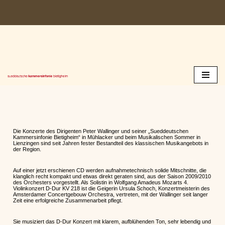
Zum
Inhalt
springen
Die Konzerte des Dirigenten Peter Wallinger und seiner „Sueddeutschen
Kammersinfonie Bietigheim“ in Mühlacker und beim Musikalischen Sommer in
Lienzingen sind seit Jahren fester Bestandteil des klassischen Musikangebots in
der Region.
Auf einer jetzt erschienen CD werden aufnahmetechnisch solide Mitschnitte, die
klanglich recht kompakt und etwas direkt geraten sind, aus der Saison 2009/2010
des Orchesters vorgestellt. Als Solistin in Wolfgang Amadeus Mozarts 4.
Violinkonzert D-Dur KV 218 ist die Geigerin Ursula Schoch, Konzertmeisterin des
Amsterdamer Concertgebouw Orchestra, vertreten, mit der Wallinger seit langer
Zeit eine erfolgreiche Zusammenarbeit pflegt.
Sie musiziert das D-Dur Konzert mit klarem, aufblühenden Ton, sehr lebendig und