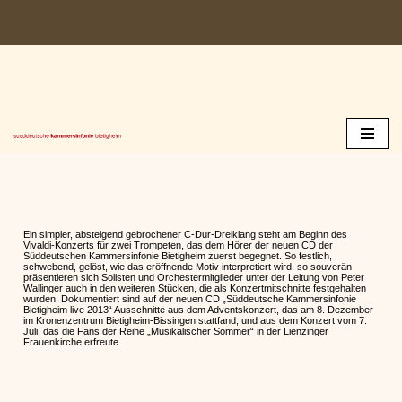
Zum
Inhalt
springen
Ein simpler, absteigend gebrochener C-Dur-Dreiklang steht am Beginn des
Vivaldi-Konzerts für zwei Trompeten, das dem Hörer der neuen CD der
Süddeutschen Kammersinfonie Bietigheim zuerst begegnet. So festlich,
schwebend, gelöst, wie das eröffnende Motiv interpretiert wird, so souverän
präsentieren sich Solisten und Orchestermitglieder unter der Leitung von Peter
Wallinger auch in den weiteren Stücken, die als Konzertmitschnitte festgehalten
wurden. Dokumentiert sind auf der neuen CD „Süddeutsche Kammersinfonie
Bietigheim live 2013“ Ausschnitte aus dem Adventskonzert, das am 8. Dezember
im Kronenzentrum Bietigheim-Bissingen stattfand, und aus dem Konzert vom 7.
Juli, das die Fans der Reihe „Musikalischer Sommer“ in der Lienzinger
Frauenkirche erfreute.