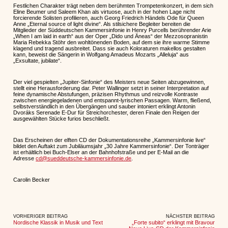
Festlichen Charakter trägt neben dem berühmten Trompetenkonzert, in dem sich
Eline Beumer und Saleem Khan als virtuose, auch in der hohen Lage nicht
forcierende Solisten profilieren, auch Georg Friedrich Händels Ode für Queen
Anne „Eternal source of light divine“. Als stilsichere Begleiter bereiten die
Mitglieder der Süddeutschen Kammersinfonie in Henry Purcells berührender Arie
„When I am laid in earth“ aus der Oper „Dido und Äneas“ der Mezzosopranistin
Maria Rebekka Stöhr den wohltönenden Boden, auf dem sie ihre warme Stimme
klagend und tragend ausbreitet. Dass sie auch Koloraturen makellos gestalten
kann, beweist die Sängerin in Wolfgang Amadeus Mozarts „Alleluja“ aus
„Exsultate, jubilate“.
Der viel gespielten „Jupiter-Sinfonie“ des Meisters neue Seiten abzugewinnen,
stellt eine Herausforderung dar. Peter Wallinger setzt in seiner Interpretation auf
feine dynamische Abstufungen, präzisen Rhythmus und reizvolle Kontraste
zwischen energiegeladenen und entspannt-lyrischen Passagen. Warm, fließend,
selbstverständlich in den Übergängen und sauber intoniert erklingt Antonin
Dvoráks Serenade E-Dur für Streichorchester, deren Finale den Reigen der
ausgewählten Stücke furios beschließt.
Das Erscheinen der elften CD der Dokumentationsreihe „Kammersinfonie live“
bildet den Auftakt zum Jubiläumsjahr „30 Jahre Kammersinfonie“. Der Tonträger
ist erhältlich bei Buch-Elser an der Bahnhofstraße und per E-Mail an die
Adresse
cd@sueddeutsche-kammersinfonie.de
.
Carolin Becker
VORHERIGER BEITRAG
NÄCHSTER BEITRAG
Nordische Klassik in Musik und Text
„Forte subito“ erklingt mit Bravour