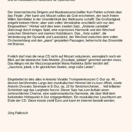
Der österreichische Dirigent und Musikwissenschaftler Kurt Pahlen schrieb über
das Finale: „Hier kann uns Mozart selbst als Gott erscheinen, der nach freiem
Willen Sternbilder in der Unendlichkeit des Weltraums schafft. Die Großartigkeit
entgeht keinem Hörer; aber sein volles Verständnis erschließt sich nur den
Eingeweihten.“ Hörbar wird dies beim zweiten Satz. „Andante cantabile“
überzeugt durch inniges Spiel, eine expressive Harmonik und den Wechsel
zwischen Streichern und starken Holzbläsern. Das „ forte subito“, die
Veränderung der Dynamik und Lautstärke, der Wechsel zwischen dem vollen
Orchesterklang und den „piano“ gespielten Passagen, beherrscht das Ensemble
mit Bravour.
Freilich darf man die neue CD nicht auf Mozart reduzieren, wenngleich noch ein
Blick auf die lateinische Solo-Motette „Exsultate, jubilate“ gerichtet werden muss.
Das Allegro mit der Mezzosopranistin Maria Rebekka Stöhr berührt tief:
„Jauchzet, jubelt, o ihr glücklichen Seelen, singt süße Lieder“.
Eingebettet ist dies alles in Antonio Vivaldis Trompetenkonzert C-Dur op. 46 ,
dessen berührendes Largo den musikalischen Himmel viel zu kurz öffnet, sowie
Antonín Dvoraks Serenade in E-Dur, op. 22 für Streichorchester… Voll brillanter
Schönheit ragt das Larghetto hervor. Dieser Satz hat zum Auftakt einen
zerbrechlichen Charme, eine spätromantische Harmonie, die über Moll dem
funkelnden Höhepunkt in Dur entgegenfiebert. Ein musikalischer Leuchtturm am
Ende der CD. Diese kostet zwölf Euro und kann im Internet bestellt werden.
Jörg Palitzsch