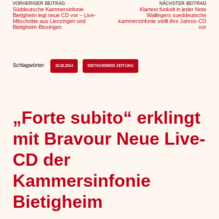
VORHERIGER BEITRAG
NÄCHSTER BEITRAG
Süddeutsche Kammersinfonie
Klartext funkelt in jeder Note
Bietigheim legt neue CD vor – Live-
Wallingers sueddeutsche
Mitschnitte aus Lienzingen und
kammersinfonie stellt ihre Jahres-CD
Bietigheim-Bissingen
vor
Schlagwörter:
20.02.2014
BIETIGHEIMER ZEITUNG
„Forte subito“ erklingt
mit Bravour Neue Live-
CD der
Kammersinfonie
Bietigheim