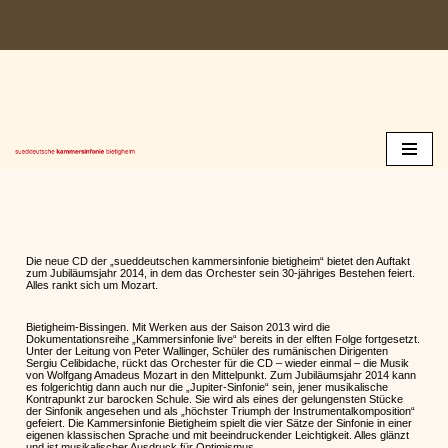
Zum
Inhalt
springen
Die neue CD der „sueddeutschen kammersinfonie bietigheim“ bietet den Auftakt
zum Jubiläumsjahr 2014, in dem das Orchester sein 30-jähriges Bestehen feiert.
Alles rankt sich um Mozart.
Bietigheim-Bissingen. Mit Werken aus der Saison 2013 wird die
Dokumentationsreihe „Kammersinfonie live“ bereits in der elften Folge fortgesetzt.
Unter der Leitung von Peter Wallinger, Schüler des rumänischen Dirigenten
Sergiu Celibidache, rückt das Orchester für die CD – wieder einmal – die Musik
von Wolfgang Amadeus Mozart in den Mittelpunkt. Zum Jubiläumsjahr 2014 kann
es folgerichtig dann auch nur die „Jupiter-Sinfonie“ sein, jener musikalische
Kontrapunkt zur barocken Schule. Sie wird als eines der gelungensten Stücke
der Sinfonik angesehen und als „höchster Triumph der Instrumentalkomposition“
gefeiert. Die Kammersinfonie Bietigheim spielt die vier Sätze der Sinfonie in einer
eigenen klassischen Sprache und mit beeindruckender Leichtigkeit. Alles glänzt
und ist musikalischer Ausdruck für Optimismus.