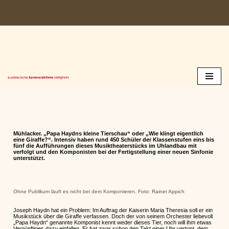
Zum
Inhalt
springen
Mühlacker. „Papa Haydns kleine Tierschau“ oder „Wie klingt eigentlich
eine Giraffe?“. Intensiv haben rund 450 Schüler der Klassenstufen eins bis
fünf die Aufführungen dieses Musiktheaterstücks im Uhlandbau mit
verfolgt und den Komponisten bei der Fertigstellung einer neuen Sinfonie
unterstützt.
Ohne Publikum läuft es nicht bei dem Komponieren. Foto: Rainer Appich
Joseph Haydn hat ein Problem: Im Auftrag der Kaiserin Maria Theresia soll er ein
Musikstück über die Giraffe verfassen. Doch der von seinem Orchester liebevoll
„Papa Haydn“ genannte Komponist kennt weder dieses Tier, noch will ihm etwas
Vernünftiges dazu einfallen. Er hat zwar schon den Takt einer Uhr vertont, dem