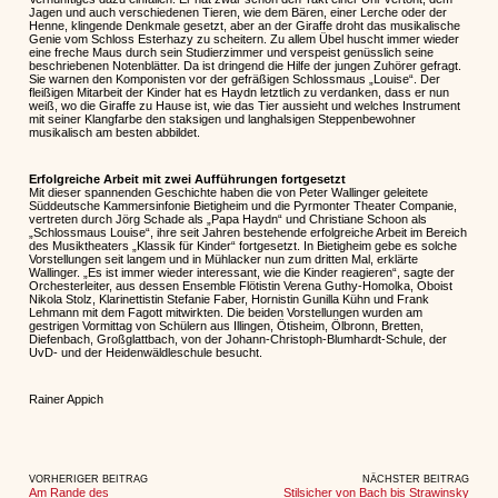
Jagen und auch verschiedenen Tieren, wie dem Bären, einer Lerche oder der
Henne, klingende Denkmale gesetzt, aber an der Giraffe droht das musikalische
Genie vom Schloss Esterhazy zu scheitern. Zu allem Übel huscht immer wieder
eine freche Maus durch sein Studierzimmer und verspeist genüsslich seine
beschriebenen Notenblätter. Da ist dringend die Hilfe der jungen Zuhörer gefragt.
Sie warnen den Komponisten vor der gefräßigen Schlossmaus „Louise“. Der
fleißigen Mitarbeit der Kinder hat es Haydn letztlich zu verdanken, dass er nun
weiß, wo die Giraffe zu Hause ist, wie das Tier aussieht und welches Instrument
mit seiner Klangfarbe den staksigen und langhalsigen Steppenbewohner
musikalisch am besten abbildet.
Erfolgreiche Arbeit mit zwei Aufführungen fortgesetzt
Mit dieser spannenden Geschichte haben die von Peter Wallinger geleitete
Süddeutsche Kammersinfonie Bietigheim und die Pyrmonter Theater Companie,
vertreten durch Jörg Schade als „Papa Haydn“ und Christiane Schoon als
„Schlossmaus Louise“, ihre seit Jahren bestehende erfolgreiche Arbeit im Bereich
des Musiktheaters „Klassik für Kinder“ fortgesetzt. In Bietigheim gebe es solche
Vorstellungen seit langem und in Mühlacker nun zum dritten Mal, erklärte
Wallinger. „Es ist immer wieder interessant, wie die Kinder reagieren“, sagte der
Orchesterleiter, aus dessen Ensemble Flötistin Verena Guthy-Homolka, Oboist
Nikola Stolz, Klarinettistin Stefanie Faber, Hornistin Gunilla Kühn und Frank
Lehmann mit dem Fagott mitwirkten. Die beiden Vorstellungen wurden am
gestrigen Vormittag von Schülern aus Illingen, Ötisheim, Ölbronn, Bretten,
Diefenbach, Großglattbach, von der Johann-Christoph-Blumhardt-Schule, der
UvD- und der Heidenwäldleschule besucht.
Rainer Appich
VORHERIGER BEITRAG
NÄCHSTER BEITRAG
Am Rande des
Stilsicher von Bach bis Strawinsky