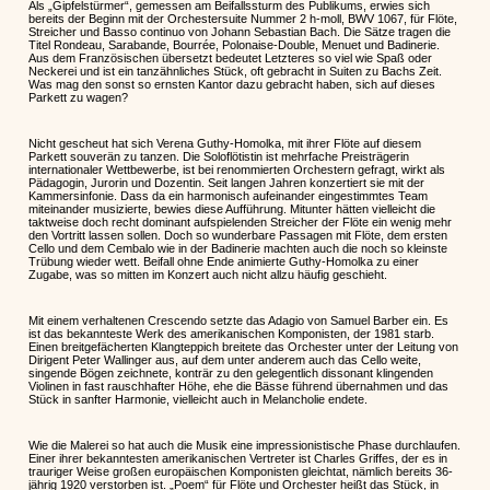
Als „Gipfelstürmer“, gemessen am Beifallssturm des Publikums, erwies sich
bereits der Beginn mit der Orchestersuite Nummer 2 h-moll, BWV 1067, für Flöte,
Streicher und Basso continuo von Johann Sebastian Bach. Die Sätze tragen die
Titel Rondeau, Sarabande, Bourrée, Polonaise-Double, Menuet und Badinerie.
Aus dem Französischen übersetzt bedeutet Letzteres so viel wie Spaß oder
Neckerei und ist ein tanzähnliches Stück, oft gebracht in Suiten zu Bachs Zeit.
Was mag den sonst so ernsten Kantor dazu gebracht haben, sich auf dieses
Parkett zu wagen?
Nicht gescheut hat sich Verena Guthy-Homolka, mit ihrer Flöte auf diesem
Parkett souverän zu tanzen. Die Soloflötistin ist mehrfache Preisträgerin
internationaler Wettbewerbe, ist bei renommierten Orchestern gefragt, wirkt als
Pädagogin, Jurorin und Dozentin. Seit langen Jahren konzertiert sie mit der
Kammersinfonie. Dass da ein harmonisch aufeinander eingestimmtes Team
miteinander musizierte, bewies diese Aufführung. Mitunter hätten vielleicht die
taktweise doch recht dominant aufspielenden Streicher der Flöte ein wenig mehr
den Vortritt lassen sollen. Doch so wunderbare Passagen mit Flöte, dem ersten
Cello und dem Cembalo wie in der Badinerie machten auch die noch so kleinste
Trübung wieder wett. Beifall ohne Ende animierte Guthy-Homolka zu einer
Zugabe, was so mitten im Konzert auch nicht allzu häufig geschieht.
Mit einem verhaltenen Crescendo setzte das Adagio von Samuel Barber ein. Es
ist das bekannteste Werk des amerikanischen Komponisten, der 1981 starb.
Einen breitgefächerten Klangteppich breitete das Orchester unter der Leitung von
Dirigent Peter Wallinger aus, auf dem unter anderem auch das Cello weite,
singende Bögen zeichnete, konträr zu den gelegentlich dissonant klingenden
Violinen in fast rauschhafter Höhe, ehe die Bässe führend übernahmen und das
Stück in sanfter Harmonie, vielleicht auch in Melancholie endete.
Wie die Malerei so hat auch die Musik eine impressionistische Phase durchlaufen.
Einer ihrer bekanntesten amerikanischen Vertreter ist Charles Griffes, der es in
trauriger Weise großen europäischen Komponisten gleichtat, nämlich bereits 36-
jährig 1920 verstorben ist. „Poem“ für Flöte und Orchester heißt das Stück, in