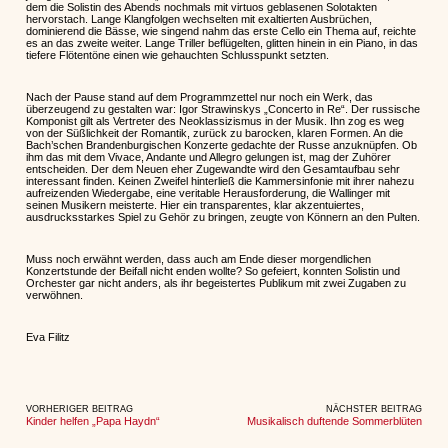
dem die Solistin des Abends nochmals mit virtuos geblasenen Solotakten
hervorstach. Lange Klangfolgen wechselten mit exaltierten Ausbrüchen,
dominierend die Bässe, wie singend nahm das erste Cello ein Thema auf, reichte
es an das zweite weiter. Lange Triller beflügelten, glitten hinein in ein Piano, in das
tiefere Flötentöne einen wie gehauchten Schlusspunkt setzten.
Nach der Pause stand auf dem Programmzettel nur noch ein Werk, das
überzeugend zu gestalten war: Igor Strawinskys „Concerto in Re“. Der russische
Komponist gilt als Vertreter des Neoklassizismus in der Musik. Ihn zog es weg
von der Süßlichkeit der Romantik, zurück zu barocken, klaren Formen. An die
Bach’schen Brandenburgischen Konzerte gedachte der Russe anzuknüpfen. Ob
ihm das mit dem Vivace, Andante und Allegro gelungen ist, mag der Zuhörer
entscheiden. Der dem Neuen eher Zugewandte wird den Gesamtaufbau sehr
interessant finden. Keinen Zweifel hinterließ die Kammersinfonie mit ihrer nahezu
aufreizenden Wiedergabe, eine veritable Herausforderung, die Wallinger mit
seinen Musikern meisterte. Hier ein transparentes, klar akzentuiertes,
ausdrucksstarkes Spiel zu Gehör zu bringen, zeugte von Könnern an den Pulten.
Muss noch erwähnt werden, dass auch am Ende dieser morgendlichen
Konzertstunde der Beifall nicht enden wollte? So gefeiert, konnten Solistin und
Orchester gar nicht anders, als ihr begeistertes Publikum mit zwei Zugaben zu
verwöhnen.
Eva Filitz
VORHERIGER BEITRAG
NÄCHSTER BEITRAG
Kinder helfen „Papa Haydn“
Musikalisch duftende Sommerblüten