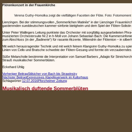
Flötenkonzert in der Frauenkirche
Verena Guthy-Homolka zeigt die vielfältigen Facetten der Flöte. Foto: Fotomoment
Lienzingen. Bei der stimmungsvollen „Sommerlichen Matinée“ in der Lienzinger Frauenkirc
gastierenden sueddeutschen kammer-sinfonie bietigheim und dem Spiel der Flöten-Solisti
Unter Peter Wallingers Leitung punktete das Orchester mit sorgfältig ausgearbeiteten Phr
musizierten Orchestersuite Nr.2 in h-Moll von Johann Sebastian Bach: Die Kammersinfonie 
zum Abschluss (in der „Badinerie“) für rasante Akzente. Mittendrin der Flötenton – in silb
Mit welch herausragender Technik und mit welch feinem Klangsinn Guthy-Homolka zu spielen
Linien von Cello und Bratsche schwebte der Flöten-Gesang und formte ein verzauberndes
Süße Melancholie bestimmte die Interpretation von Samuel Barbers „Adagio für Streichorch
Strauß musikalischer Sommerblüten.
Eckehard Uhlig
Vorheriger Beitrag
Stilsicher von Bach bis Strawinsky
Nächster Beitrag
Expressives Klangfeuerwerk im Kulturhaus
Schlagwörter:
12.07.2016
Pforzheimer Zeitung
Musikalisch duftende Sommerblüten