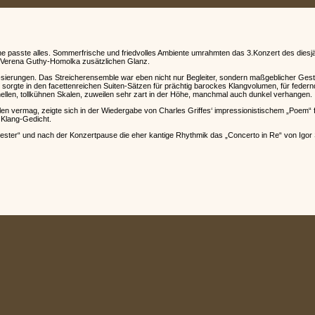
he passte alles. Sommerfrische und friedvolles Ambiente umrahmten das 3.Konzert des diesj
n Verena Guthy-Homolka zusätzlichen Glanz.
a-sierungen. Das Streicherensemble war eben nicht nur Begleiter, sondern maßgeblicher Gest
sorgte in den facettenreichen Suiten-Sätzen für prächtig barockes Klangvolumen, für feder
erhellen, tollkühnen Skalen, zuweilen sehr zart in der Höhe, manchmal auch dunkel verhangen.
 vermag, zeigte sich in der Wiedergabe von Charles Griffes‘ impressionistischem „Poem“ für
 Klang-Gedicht.
ester“ und nach der Konzertpause die eher kantige Rhythmik das „Concerto in Re“ von Igor S