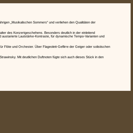
ährigen „Musikalischen Sommers“ und verliehen den Qualitäten der
alter des Konzertgeschehens. Besonders deutlich in der einleitend
nd austarierte Lautstärke-Kontraste, für dynamische Tempo-Varianten und
 Flöte und Orchester. Über Flageolett-Geflirre der Geiger oder solistischen
trawinsky. Mit deutlichen Duftnoten fügte sich auch dieses Stück in den