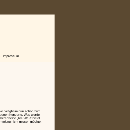
s
Impressum
nie bietigheim nun schon zum
gebenen Konzerte. Was wurde
erscheibe „live 2019“ bietet
 Sammlung nicht missen möchte.