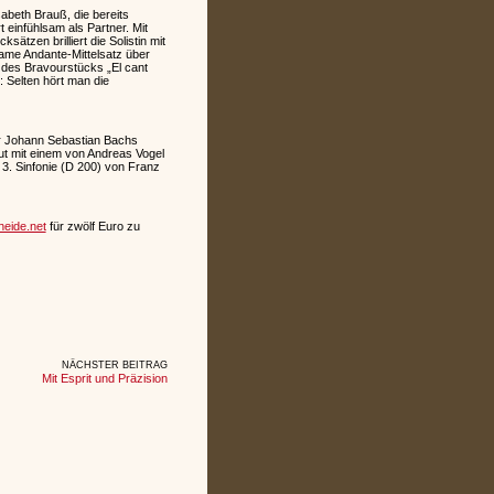
abeth Brauß, die bereits
 einfühlsam als Partner. Mit
ätzen brilliert die Solistin mit
ame Andante-Mittelsatz über
 des Bravourstücks „El cant
: Selten hört man die
er Johann Sebastian Bachs
ut mit einem von Andreas Vogel
r 3. Sinfonie (D 200) von Franz
eide.net
für zwölf Euro zu
NÄCHSTER BEITRAG
Mit Esprit und Präzision