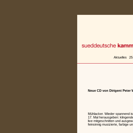
Zum
Inhalt
springen
Aktuelles
25
Neue CD von Dirigent Peter 
Mühlacker. Wieder spannend is
17. Mal herausgeben: klingend
live mitgeschnitten und ausgew
feinsinnig musizierte, farbige 