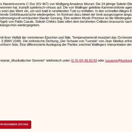
Klavierkonzerts C-Dur (KV 467) von Wolfgang Amadeus Mozart: Die 24-jährige Solistin Elis
nnen hat, trumpft spielerisch-virtuos auf. Die von Wallinger geleitete Kammersinfonie agiert
tzt das Werk ein, um sich bald in strahlenden Tutti zu entfalten. In den schnellen Allegro-Ecks
chende Gefühlsausbrüche wiedergeben. Im Kontrast dazu bietet der breit ausgezogene langs
stimmungsvoll verträumten Klavier-Gesang. Eine weitere Musik-Preziose ist die Wiedergabe
gel) von Pablo Casals. Solistin Chihiro Saito eifert dem berühmten Cellisten bravourös nach
 klangschön wiedergegeben.
it ihrer Vielfalt der vertretenen Epochen und Stile. Temperamentvoll musiziert das Orchest
 3 (BWV 1048). Die sinfonische Dichtung „Der Schwan von Tuonela“ von Jean Sibelius erfre
schhorn-Solo. Eine differenzierte Auslegung der Partitur zeichnet Wallingers Interpretation de
etariat „Musikalischer Sommer“ telefonisch unter
(0 70 43) 95 83 93
oder
susanne@boekenh
PFORZHEIMER ZEITUNG