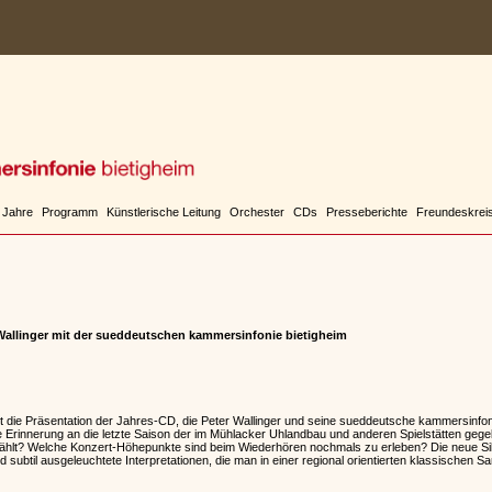
 Jahre
Programm
Künstlerische Leitung
Orchester
CDs
Presseberichte
Freundeskrei
Wallinger mit der sueddeutschen kammersinfonie bietigheim
t die Präsentation der Jahres-CD, die Peter Wallinger und seine sueddeutsche kammersinfo
e Erinnerung an die letzte Saison der im Mühlacker Uhlandbau und anderen Spielstätten ge
ählt? Welche Konzert-Höhepunkte sind beim Wiederhören nochmals zu erleben? Die neue Silb
und subtil ausgeleuchtete Interpretationen, die man in einer regional orientierten klassischen