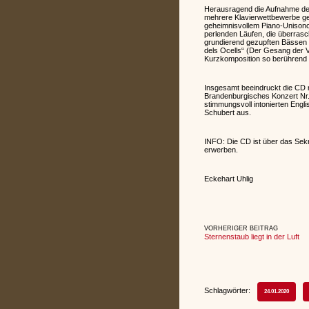
Herausragend die Aufnahme des 
mehrere Klavierwettbewerbe gewo
geheimnisvollem Piano-Unisono se
perlenden Läufen, die überras
grundierend gezupften Bässen 
dels Ocells“ (Der Gesang der Vö
Kurzkomposition so berührend
Insgesamt beeindruckt die CD m
Brandenburgisches Konzert Nr.
stimmungsvoll intonierten Engli
Schubert aus.
INFO: Die CD ist über das Sekr
erwerben.
Eckehart Uhlig
VORHERIGER BEITRAG
Sternenstaub liegt in der Luft
Schlagwörter:
24.01.2020