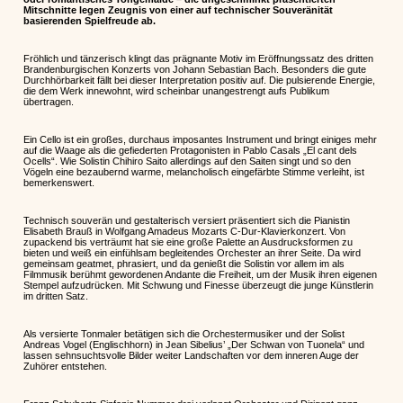
Mitschnitte legen Zeugnis von einer auf technischer Souveränität
basierenden Spielfreude ab.
Fröhlich und tänzerisch klingt das prägnante Motiv im Eröffnungssatz des dritten
Brandenburgischen Konzerts von Johann Sebastian Bach. Besonders die gute
Durchhörbarkeit fällt bei dieser Interpretation positiv auf. Die pulsierende Energie,
die dem Werk innewohnt, wird scheinbar unangestrengt aufs Publikum
übertragen.
Ein Cello ist ein großes, durchaus imposantes Instrument und bringt einiges mehr
auf die Waage als die gefiederten Protagonisten in Pablo Casals „El cant dels
Ocells“. Wie Solistin Chihiro Saito allerdings auf den Saiten singt und so den
Vögeln eine bezaubernd warme, melancholisch eingefärbte Stimme verleiht, ist
bemerkenswert.
Technisch souverän und gestalterisch versiert präsentiert sich die Pianistin
Elisabeth Brauß in Wolfgang Amadeus Mozarts C-Dur-Klavierkonzert. Von
zupackend bis verträumt hat sie eine große Palette an Ausdrucksformen zu
bieten und weiß ein einfühlsam begleitendes Orchester an ihrer Seite. Da wird
gemeinsam geatmet, phrasiert, und da genießt die Solistin vor allem im als
Filmmusik berühmt gewordenen Andante die Freiheit, um der Musik ihren eigenen
Stempel aufzudrücken. Mit Schwung und Finesse überzeugt die junge Künstlerin
im dritten Satz.
Als versierte Tonmaler betätigen sich die Orchestermusiker und der Solist
Andreas Vogel (Englischhorn) in Jean Sibelius’ „Der Schwan von Tuonela“ und
lassen sehnsuchtsvolle Bilder weiter Landschaften vor dem inneren Auge der
Zuhörer entstehen.