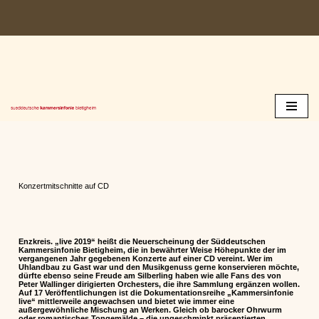
Zum
Inhalt
springen
Konzertmitschnitte auf CD
Enzkreis. „live 2019“ heißt die Neuerscheinung der Süddeutschen
Kammersinfonie Bietigheim, die in bewährter Weise Höhepunkte der im
vergangenen Jahr gegebenen Konzerte auf einer CD vereint. Wer im
Uhlandbau zu Gast war und den Musikgenuss gerne konservieren möchte,
dürfte ebenso seine Freude am Silberling haben wie alle Fans des von
Peter Wallinger dirigierten Orchesters, die ihre Sammlung ergänzen wollen.
Auf 17 Veröffentlichungen ist die Dokumentationsreihe „Kammersinfonie
live“ mittlerweile angewachsen und bietet wie immer eine
außergewöhnliche Mischung an Werken. Gleich ob barocker Ohrwurm
oder romantisches Tongemälde – die ungeschminkt präsentierten