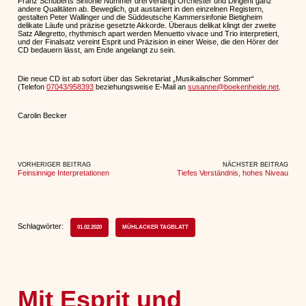
Franz Schuberts Sinfonie Nummer drei verlangt Orchester und Dirigent ganz
andere Qualitäten ab. Beweglich, gut austariert in den einzelnen Registern,
gestalten Peter Wallinger und die Süddeutsche Kammersinfonie Bietigheim
delikate Läufe und präzise gesetzte Akkorde. Überaus delikat klingt der zweite
Satz Allegretto, rhythmisch apart werden Menuetto vivace und Trio interpretiert,
und der Finalsatz vereint Esprit und Präzision in einer Weise, die den Hörer der
CD bedauern lässt, am Ende angelangt zu sein.
Die neue CD ist ab sofort über das Sekretariat „Musikalischer Sommer“
(Telefon
07043/958393
beziehungsweise E-Mail an
susanne@boekenheide.net
.
Carolin Becker
VORHERIGER BEITRAG
NÄCHSTER BEITRAG
Feinsinnige Interpretationen
Tiefes Verständnis, hohes Niveau
Schlagwörter:
01.02.2020
MÜHLACKER TAGBLATT
Mit Esprit und