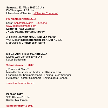
Samstag, 11. März 2017
20 Uhr
Einführungen 19.15 Uhr
Uhlandbau Mühlacker
„MühlackerConcerto“
Frühjahrskonzerte 2017
Solist:
Sebastian Manz, · Klarinette
www.sebastianmanz.com
Leitung:
Peter Wallinger
„Konzertanter Bühnenzauber“
J. Haydn
Sinfonie Nr.6 D-Dur „Le Matin“
W.A. Mozart
Klarinettenkonzert A-Dur
KV 622
I. Strawinsky
„Pulcinella“-Suite
Mo 03. April bis Mi 05. April 2017
jeweils 9.15 Uhr und 10.45 Uhr
Kelter Bietigheim
Schülerkonzerte 2017
„Krach mit Bach“
Musiktheaterstück für Kinder der Klassen 1 bis 5
Ensemble der Kammersinfonie · Leitung Peter Wallinger
Pyrmonter Theater Companie · Leitung Jörg Schade
->Weitere Informationen
Di 30.05.2017
9.30 Uhr und 11 Uhr
Kloster Maulbronn
Schülerkonzerte 2017