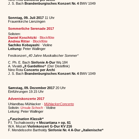
J. S. Bach
Brandenburgisches Konzert Nr. 4
BWV 1049
Sonntag, 09. Juli 2017
11 Uhr
Frauenkirche Lienzingen
Sommerliche Serenade 2017
Solisten:
Daniel Koschitzki
· Blockflöte
Andrea Ritter
· Blockflöte
Sachiko Kobayashi
· Violine
Leitung:
Peter Wallinger
Festkonzert
„40 Jahre Musikalischer Sommer“
C. Ph. E. Bach
Sinfonie A-Dur
Wq 184
A. Vivaldi
„Il Gardellino“
(Der Distelfink)
Nino Rota
Concerto per Archi
J. S. Bach
Brandenburgisches Konzert Nr. 4
BWV 1049
Samstag, 09. Dezember 2017
20 Uhr
Einführungen 19.15 Uhr
Adventskonzerte 2017
Uhlandbau Mühlacker ·
MühlackerConcerto
Solistin:
Ursula Schoch
· Violine
Leitung: Peter Wallinger
„Faszination Klassik“
P.I. Tschaikowsky
« Mozartiana » op. 61
W.A. Mozart
Violinkonzert G-Dur KV 216
F. Mendelssohn Bartholdy
Sinfonie Nr. 4 A-Dur „Italienische“