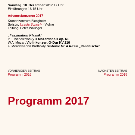
Sonntag, 10. Dezember 2017
17 Uhr
Einführungen 16.15 Uhr
Adventskonzerte 2017
Kronenzentrum Bietigheim
Solistin:
Ursula Schoch
· Violine
Leitung: Peter Wallinger
„Faszination Klassik“
P.I. Tschaikowsky
« Mozartiana » op. 61
W.A. Mozart
Violinkonzert G-Dur KV 216
F. Mendelssohn Bartholdy
Sinfonie Nr. 4 A-Dur „Italienische“
VORHERIGER BEITRAG
NÄCHSTER BEITRAG
Programm 2016
Programm 2018
Programm 2017