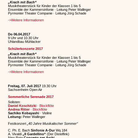
„Krach mit Bach“
Musiktheaterstück für Kinder der Klassen 1 bis 5
Ensemble der Kammersinfonie · Leitung Peter Wallinger
Pyrmonter Theater Companie · Leitung Jörg Schade
->Weitere Informationen
Do 06.04.2017
9 Uhr und 10.30 Uhr
Uhlandbau Mühlacker
Schülerkonzerte 2017
„Krach mit Bach“
Musiktheaterstück für Kinder der Klassen 1 bis 5
Ensemble der Kammersinfonie · Leitung Peter Wallinger
Pyrmonter Theater Companie · Leitung Jörg Schade
->Weitere Informationen
Freitag, 07. Juli 2017
19.30 Uhr
Sachsenheim Open Air
Sommerliche Serenade 2017
Solisten:
Daniel Koschitzki
· Blockflöte
Andrea Ritter
· Blockflöte
Sachiko Kobayashi
· Violine
Leitung:
Peter Wallinger
Festkonzert
„40 Jahre Musikalischer Sommer“
C. Ph. E. Bach
Sinfonie A-Dur
Wq 184
A. Vivaldi
„Il Gardellino“
(Der Distelfink)
Nino Rota
Concerto per Archi