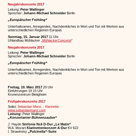
Neujahrskonzerte 2017
Leitung:
Peter Wallinger
Sprecher:
Johann-Michael Schneider
Berlin
„Europäischer Frühling“
Unterhaltsames, Anregendes, Nachdenkliches in Wort und Ton mit Werken aus
unterschiedlichen Regionen Europas
Sonntag, 15. Januar 2017
11 Uhr
Uhlandbau Mühlacker „
MühlackerConcerto
“
Neujahrskonzerte 2017
Leitung:
Peter Wallinger
Sprecher:
Johann-Michael Schneider
Berlin
„Europäischer Frühling“
Unterhaltsames, Anregendes, Nachdenkliches in Wort und Ton mit Werken aus
unterschiedlichen Regionen Europas
Freitag, 10. März 2017
20 Uhr
Einführungen 19.15 Uhr
Kronenzentrum Bietigheim
Frühjahrskonzerte 2017
Solist:
Sebastian Manz, · Klarinette
www.sebastianmanz.com
Leitung:
Peter Wallinger
„Konzertanter Bühnenzauber“
J. Haydn
Sinfonie Nr.6 D-Dur „Le Matin“
W.A. Mozart
Klarinettenkonzert A-Dur
KV 622
I. Strawinsky
„Pulcinella“-Suite