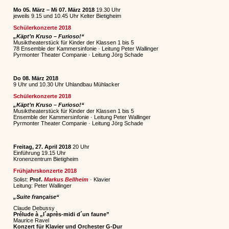
Mo 05. März – Mi 07. März 2018
19.30 Uhr
jeweils 9.15 und 10.45 Uhr Kelter Bietigheim
Schülerkonzerte 2018
„Käpt’n Kruso – Furioso!“
Musiktheaterstück für Kinder der Klassen 1 bis 5
78 Ensemble der Kammersinfonie · Leitung Peter Wallinger
Pyrmonter Theater Companie · Leitung Jörg Schade
Do 08. März 2018
9 Uhr und 10.30 Uhr Uhlandbau Mühlacker
Schülerkonzerte 2018
„Käpt’n Kruso – Furioso!“
Musiktheaterstück für Kinder der Klassen 1 bis 5
Ensemble der Kammersinfonie · Leitung Peter Wallinger
Pyrmonter Theater Companie · Leitung Jörg Schade
Freitag, 27. April 2018
20 Uhr
Einführung 19.15 Uhr
Kronenzentrum Bietigheim
Frühjahrskonzerte 2018
Solist:
Prof.
Markus Bellheim
· Klavier
Leitung: Peter Wallinger
„Suite française“
Claude Debussy
Prélude à „l´après-midi d´un faune”
Maurice Ravel
Konzert für Klavier und Orchester G-Dur