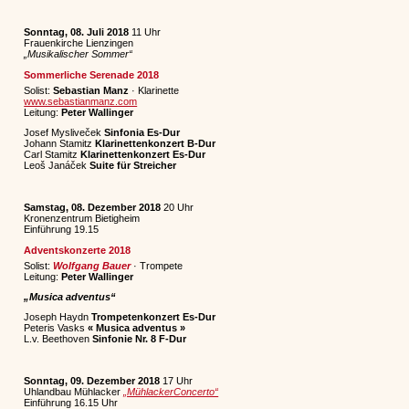
Sonntag, 08. Juli 2018
11 Uhr
Frauenkirche Lienzingen
„Musikalischer Sommer“
Sommerliche Serenade 2018
Solist:
Sebastian Manz
· Klarinette
www.sebastianmanz.com
Leitung:
Peter Wallinger
Josef Mysliveček
Sinfonia Es-Dur
Johann Stamitz
Klarinettenkonzert B-Dur
Carl Stamitz
Klarinettenkonzert Es-Dur
Leoš Janáček
Suite für Streicher
Samstag, 08. Dezember 2018
20 Uhr
Kronenzentrum Bietigheim
Einführung 19.15
Adventskonzerte 2018
Solist:
Wolfgang Bauer
· Trompete
Leitung:
Peter Wallinger
„Musica adventus“
Joseph Haydn
Trompetenkonzert Es-Dur
Peteris Vasks
« Musica adventus »
L.v. Beethoven
Sinfonie Nr. 8 F-Dur
Sonntag, 09. Dezember 2018
17 Uhr
Uhlandbau Mühlacker
„MühlackerConcerto“
Einführung 16.15 Uhr