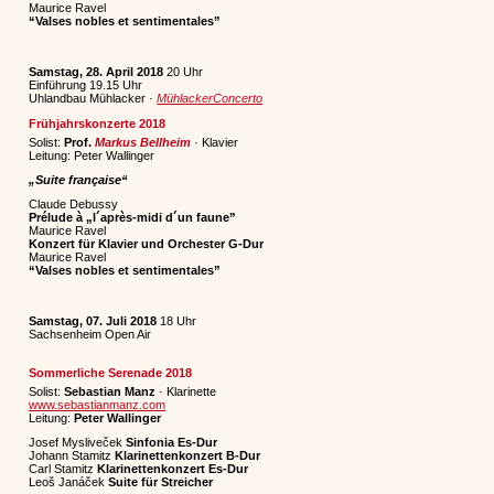
Maurice Ravel
“Valses nobles et sentimentales”
Samstag, 28. April 2018
20 Uhr
Einführung 19.15 Uhr
Uhlandbau Mühlacker ·
MühlackerConcerto
Frühjahrskonzerte 2018
Solist:
Prof.
Markus Bellheim
· Klavier
Leitung: Peter Wallinger
„Suite française“
Claude Debussy
Prélude à „l´après-midi d´un faune”
Maurice Ravel
Konzert für Klavier und Orchester G-Dur
Maurice Ravel
“Valses nobles et sentimentales”
Samstag, 07. Juli 2018
18 Uhr
Sachsenheim Open Air
Sommerliche Serenade 2018
Solist:
Sebastian Manz
· Klarinette
www.sebastianmanz.com
Leitung:
Peter Wallinger
Josef Mysliveček
Sinfonia Es-Dur
Johann Stamitz
Klarinettenkonzert B-Dur
Carl Stamitz
Klarinettenkonzert Es-Dur
Leoš Janáček
Suite für Streicher