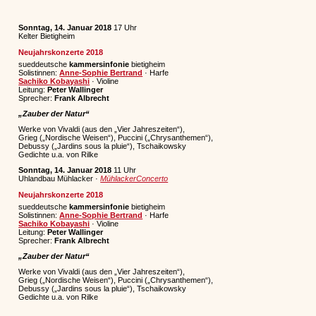
Sonntag, 14. Januar 2018
17 Uhr
Kelter Bietigheim
Neujahrskonzerte 2018
sueddeutsche
kammersinfonie
bietigheim
Solistinnen:
Anne-Sophie Bertrand
· Harfe
Sachiko Kobayashi
· Violine
Leitung:
Peter Wallinger
Sprecher:
Frank Albrecht
„Zauber der Natur“
Werke von Vivaldi (aus den „Vier Jahreszeiten“),
Grieg („Nordische Weisen“), Puccini („Chrysanthemen“),
Debussy („Jardins sous la pluie“), Tschaikowsky
Gedichte u.a. von Rilke
Sonntag, 14. Januar 2018
11 Uhr
Uhlandbau Mühlacker ·
MühlackerConcerto
Neujahrskonzerte 2018
sueddeutsche
kammersinfonie
bietigheim
Solistinnen:
Anne-Sophie Bertrand
· Harfe
Sachiko Kobayashi
· Violine
Leitung:
Peter Wallinger
Sprecher:
Frank Albrecht
„Zauber der Natur“
Werke von Vivaldi (aus den „Vier Jahreszeiten“),
Grieg („Nordische Weisen“), Puccini („Chrysanthemen“),
Debussy („Jardins sous la pluie“), Tschaikowsky
Gedichte u.a. von Rilke