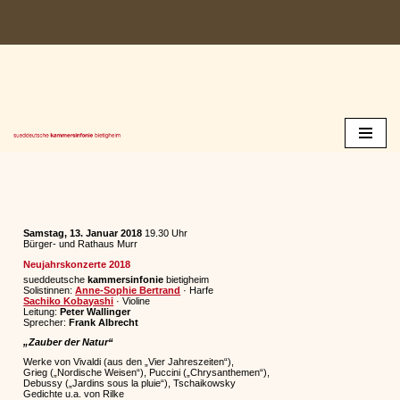
Zum
Inhalt
springen
Samstag, 13. Januar 2018
19.30 Uhr
Bürger- und Rathaus Murr
Neujahrskonzerte 2018
sueddeutsche
kammersinfonie
bietigheim
Solistinnen:
Anne-Sophie Bertrand
· Harfe
Sachiko Kobayashi
· Violine
Leitung:
Peter Wallinger
Sprecher:
Frank Albrecht
„Zauber der Natur“
Werke von Vivaldi (aus den „Vier Jahreszeiten“),
Grieg („Nordische Weisen“), Puccini („Chrysanthemen“),
Debussy („Jardins sous la pluie“), Tschaikowsky
Gedichte u.a. von Rilke