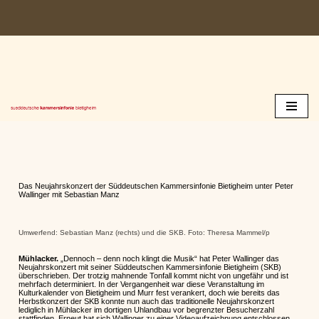
Zum
Inhalt
springen
Das Neujahrskonzert der Süddeutschen Kammersinfonie Bietigheim unter Peter
Wallinger mit Sebastian Manz
Umwerfend: Sebastian Manz (rechts) und die SKB. Foto: Theresa Mammel/p
Mühlacker.
„Dennoch – denn noch klingt die Musik“ hat Peter Wallinger das
Neujahrskonzert mit seiner Süddeutschen Kammersinfonie Bietigheim (SKB)
überschrieben. Der trotzig mahnende Tonfall kommt nicht von ungefähr und ist
mehrfach determiniert. In der Vergangenheit war diese Veranstaltung im
Kulturkalender von Bietigheim und Murr fest verankert, doch wie bereits das
Herbstkonzert der SKB konnte nun auch das traditionelle Neujahrskonzert
lediglich in Mühlacker im dortigen Uhlandbau vor begrenzter Besucherzahl
stattfinden. Erneut hat sich Wallinger zu einer Videoaufzeichnung entschlossen