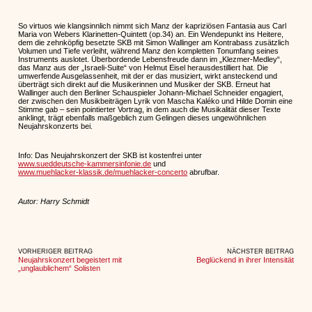
So virtuos wie klangsinnlich nimmt sich Manz der kapriziösen Fantasia aus Carl
Maria von Webers Klarinetten-Quintett (op.34) an. Ein Wendepunkt ins Heitere,
dem die zehnköpfig besetzte SKB mit Simon Wallinger am Kontrabass zusätzlich
Volumen und Tiefe verleiht, während Manz den kompletten Tonumfang seines
Instruments auslotet. Überbordende Lebensfreude dann im „Klezmer-Medley“,
das Manz aus der „Israeli-Suite“ von Helmut Eisel herausdestilliert hat. Die
umwerfende Ausgelassenheit, mit der er das musiziert, wirkt ansteckend und
überträgt sich direkt auf die Musikerinnen und Musiker der SKB. Erneut hat
Wallinger auch den Berliner Schauspieler Johann-Michael Schneider engagiert,
der zwischen den Musikbeiträgen Lyrik von Mascha Kaléko und Hilde Domin eine
Stimme gab – sein pointierter Vortrag, in dem auch die Musikalität dieser Texte
anklingt, trägt ebenfalls maßgeblich zum Gelingen dieses ungewöhnlichen
Neujahrskonzerts bei.
Info: Das Neujahrskonzert der SKB ist kostenfrei unter
www.sueddeutsche-kammersinfonie.de
und
www.muehlacker-klassik.de/muehlacker-concerto
abrufbar.
Autor: Harry Schmidt
VORHERIGER BEITRAG
NÄCHSTER BEITRAG
Neujahrskonzert begeistert mit
Beglückend in ihrer Intensität
„unglaublichem“ Solisten