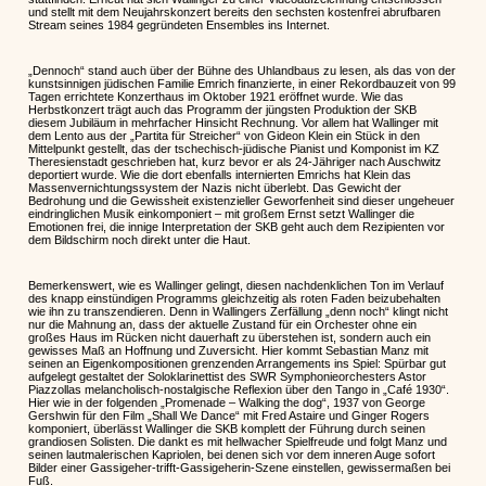
und stellt mit dem Neujahrskonzert bereits den sechsten kostenfrei abrufbaren
Stream seines 1984 gegründeten Ensembles ins Internet.
„Dennoch“ stand auch über der Bühne des Uhlandbaus zu lesen, als das von der
kunstsinnigen jüdischen Familie Emrich finanzierte, in einer Rekordbauzeit von 99
Tagen errichtete Konzerthaus im Oktober 1921 eröffnet wurde. Wie das
Herbstkonzert trägt auch das Programm der jüngsten Produktion der SKB
diesem Jubiläum in mehrfacher Hinsicht Rechnung. Vor allem hat Wallinger mit
dem Lento aus der „Partita für Streicher“ von Gideon Klein ein Stück in den
Mittelpunkt gestellt, das der tschechisch-jüdische Pianist und Komponist im KZ
Theresienstadt geschrieben hat, kurz bevor er als 24-Jähriger nach Auschwitz
deportiert wurde. Wie die dort ebenfalls internierten Emrichs hat Klein das
Massenvernichtungssystem der Nazis nicht überlebt. Das Gewicht der
Bedrohung und die Gewissheit existenzieller Geworfenheit sind dieser ungeheuer
eindringlichen Musik einkomponiert – mit großem Ernst setzt Wallinger die
Emotionen frei, die innige Interpretation der SKB geht auch dem Rezipienten vor
dem Bildschirm noch direkt unter die Haut.
Bemerkenswert, wie es Wallinger gelingt, diesen nachdenklichen Ton im Verlauf
des knapp einstündigen Programms gleichzeitig als roten Faden beizubehalten
wie ihn zu transzendieren. Denn in Wallingers Zerfällung „denn noch“ klingt nicht
nur die Mahnung an, dass der aktuelle Zustand für ein Orchester ohne ein
großes Haus im Rücken nicht dauerhaft zu überstehen ist, sondern auch ein
gewisses Maß an Hoffnung und Zuversicht. Hier kommt Sebastian Manz mit
seinen an Eigenkompositionen grenzenden Arrangements ins Spiel: Spürbar gut
aufgelegt gestaltet der Soloklarinettist des SWR Symphonieorchesters Astor
Piazzollas melancholisch-nostalgische Reflexion über den Tango in „Café 1930“.
Hier wie in der folgenden „Promenade – Walking the dog“, 1937 von George
Gershwin für den Film „Shall We Dance“ mit Fred Astaire und Ginger Rogers
komponiert, überlässt Wallinger die SKB komplett der Führung durch seinen
grandiosen Solisten. Die dankt es mit hellwacher Spielfreude und folgt Manz und
seinen lautmalerischen Kapriolen, bei denen sich vor dem inneren Auge sofort
Bilder einer Gassigeher-trifft-Gassigeherin-Szene einstellen, gewissermaßen bei
Fuß.