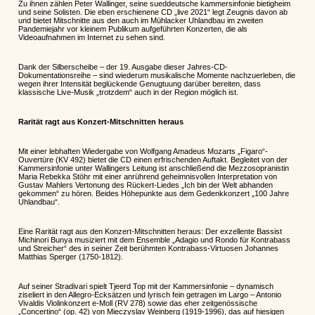
Zu ihnen zählen Peter Wallinger, seine sueddeutsche kammersinfonie bietigheim
und seine Solisten. Die eben erschienene CD „live 2021“ legt Zeugnis davon ab
und bietet Mitschnitte aus den auch im Mühlacker Uhlandbau im zweiten
Pandemiejahr vor kleinem Publikum aufgeführten Konzerten, die als
Videoaufnahmen im Internet zu sehen sind.
Dank der Silberscheibe – der 19. Ausgabe dieser Jahres-CD-
Dokumentationsreihe – sind wiederum musikalische Momente nachzuerleben, die
wegen ihrer Intensität beglückende Genugtuung darüber bereiten, dass
klassische Live-Musik „trotzdem“ auch in der Region möglich ist.
Rarität ragt aus Konzert-Mitschnitten heraus
Mit einer lebhaften Wiedergabe von Wolfgang Amadeus Mozarts „Figaro“-
Ouvertüre (KV 492) bietet die CD einen erfrischenden Auftakt. Begleitet von der
Kammersinfonie unter Wallingers Leitung ist anschließend die Mezzosopranistin
Maria Rebekka Stöhr mit einer anrührend geheimnisvollen Interpretation von
Gustav Mahlers Vertonung des Rückert-Liedes „Ich bin der Welt abhanden
gekommen“ zu hören. Beides Höhepunkte aus dem Gedenkkonzert „100 Jahre
Uhlandbau“.
Eine Rarität ragt aus den Konzert-Mitschnitten heraus: Der exzellente Bassist
Michinori Bunya musiziert mit dem Ensemble „Adagio und Rondo für Kontrabass
und Streicher“ des in seiner Zeit berühmten Kontrabass-Virtuosen Johannes
Matthias Sperger (1750-1812).
Auf seiner Stradivari spielt Tjeerd Top mit der Kammersinfonie – dynamisch
ziseliert in den Allegro-Ecksätzen und lyrisch fein getragen im Largo – Antonio
Vivaldis Violinkonzert e-Moll (RV 278) sowie das eher zeitgenössische
„Concertino“ (op. 42) von Mieczyslav Weinberg (1919-1996), das auf hiesigen