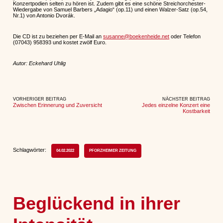
Konzertpodien selten zu hören ist. Zudem gibt es eine schöne Streichorchester-
Wiedergabe von Samuel Barbers „Adagio“ (op.11) und einen Walzer-Satz (op.54,
Nr.1) von Antonio Dvorák.
Die CD ist zu beziehen per E-Mail an
susanne@boekenheide.net
oder Telefon
(07043) 958393 und kostet zwölf Euro.
Autor: Eckehard Uhlig
VORHERIGER BEITRAG
NÄCHSTER BEITRAG
Zwischen Erinnerung und Zuversicht
Jedes einzelne Konzert eine
Kostbarkeit
Schlagwörter:
04.02.2022
PFORZHEIMER ZEITUNG
Beglückend in ihrer