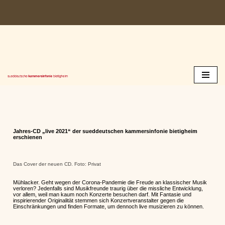
Zum
Inhalt
springen
Jahres-CD „live 2021“ der sueddeutschen kammersinfonie bietigheim
erschienen
Das Cover der neuen CD. Foto: Privat
Mühlacker. Geht wegen der Corona-Pandemie die Freude an klassischer Musik
verloren? Jedenfalls sind Musikfreunde traurig über die missliche Entwicklung,
vor allem, weil man kaum noch Konzerte besuchen darf. Mit Fantasie und
inspirierender Originalität stemmen sich Konzertveranstalter gegen die
Einschränkungen und finden Formate, um dennoch live musizieren zu können.