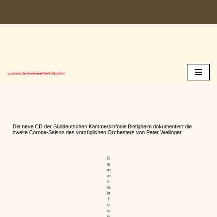
Zum
Inhalt
springen
Die neue CD der Süddeutschen Kammersinfonie Bietigheim dokumentiert die
zweite Corona-Saison des vorzüglichen Orchesters von Peter Wallinger
K
a
m
m
e
rs
in
f
o
ni
e