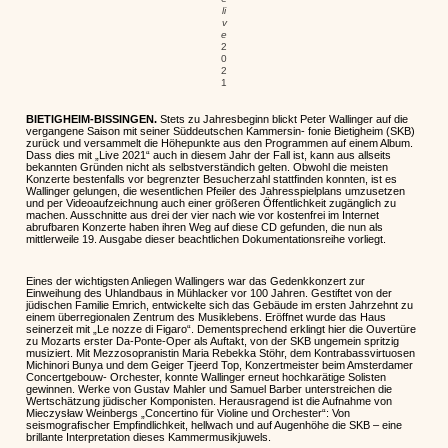
li
v
e
2
0
2
1
BIETIGHEIM-BISSINGEN.
Stets zu Jahresbeginn blickt Peter Wallinger auf die
vergangene Saison mit seiner Süddeutschen Kammersin- fonie Bietigheim (SKB)
zurück und versammelt die Höhepunkte aus den Programmen auf einem Album.
Dass dies mit „Live 2021“ auch in diesem Jahr der Fall ist, kann aus allseits
bekannten Gründen nicht als selbstverständich gelten. Obwohl die meisten
Konzerte bestenfalls vor begrenzter Besucherzahl stattfinden konnten, ist es
Wallinger gelungen, die wesentlichen Pfeiler des Jahresspielplans umzusetzen
und per Videoaufzeichnung auch einer größeren Öffentlichkeit zugänglich zu
machen. Ausschnitte aus drei der vier nach wie vor kostenfrei im Internet
abrufbaren Konzerte haben ihren Weg auf diese CD gefunden, die nun als
mittlerweile 19. Ausgabe dieser beachtlichen Dokumentationsreihe vorliegt.
Eines der wichtigsten Anliegen Wallingers war das Gedenkkonzert zur
Einweihung des Uhlandbaus in Mühlacker vor 100 Jahren. Gestiftet von der
jüdischen Familie Emrich, entwickelte sich das Gebäude im ersten Jahrzehnt zu
einem überregionalen Zentrum des Musiklebens. Eröffnet wurde das Haus
seinerzeit mit „Le nozze di Figaro“. Dementsprechend erklingt hier die Ouvertüre
zu Mozarts erster Da-Ponte-Oper als Auftakt, von der SKB ungemein spritzig
musiziert. Mit Mezzosopranistin Maria Rebekka Stöhr, dem Kontrabassvirtuosen
Michinori Bunya und dem Geiger Tjeerd Top, Konzertmeister beim Amsterdamer
Concertgebouw- Orchester, konnte Wallinger erneut hochkarätige Solisten
gewinnen. Werke von Gustav Mahler und Samuel Barber unterstreichen die
Wertschätzung jüdischer Komponisten. Herausragend ist die Aufnahme von
Mieczysław Weinbergs „Concertino für Violine und Orchester“: Von
seismografischer Empfindlichkeit, hellwach und auf Augenhöhe die SKB – eine
brillante Interpretation dieses Kammermusikjuwels.