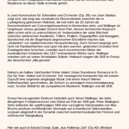
Maulbronn an dieser Stelle erstmals gehört.
In zwei Humoresken für Solovioline und Orchester (Op. 89) von Jean Sibelius
zeigt sich, wie innig das musikalische Einverständnis zwischen der in
Ludwigsburg geborenen Violinistin, die seit mehr als 20 Jahren als
Konzertmeisterin am Concertgebouworkest in Amsterdam wirkt, und Wallinger ist.
Ungeheuer virtuos gestaltet Schoch ihren Part, dessen technischer Anspruch
allein schon nicht zu unterschätzen ist: Insbesondere der stete Wechsel
zwischen sphärischen Kantilenen, Trillern, Prallern, Doppelgriffen und Arpeggien,
dazwischen mit der Bogenhand angerissenen Einzeltöne machen das
„Andantino“ zur spieltechnischen Herausforderung. Doch Schoch begnügt sich
nicht mit Handwerklichem und spürt mit dem warmen, gedeckten Grundton ihrer
Guadagnini dem Iyrischen, zuweilen auch exzentrischen Melos der
musikalischen Gedanken des 1917 entstandenen Werks nach. Wallinger
orientiert sich an seiner formidablen Solistin: Hellwach reagiert die SKB im Presto
der tänzerischen „Alla gavotta“.
Nahezu ein halbes Jahrhundert früher datiert Johan Svendsens Romanze in G-
Dur für Solo- Violine und Orchester: Der norwegische Komponist hat mit seinem
Opus26 eine ungemein eingängige Musik (mit einem Hauch Wiener
Kaffeehausflair) geschrieben, die Schoch zu anmutigem Instrumentalgesang
nutzt. Großer Beifall für die sympathische Musikerin, Wallinger und die SKB.
Erneut hervorragenden Eindruck hinterließ auch Simon Wallinger, der beim
diesjährigen Frühjahrskonzert sein Debüt am Pult der SKB gab: Peter Wallingers
Sohn entlockte der spielfreudigen SKB eine vorzügliche Interpretation von Max
Bruchs posthum veröffentlichter Serenade auf schwedische Volksmelodien,
sorgsam abgestuft in der Dynamik zwischen kammermusikalischer Finesse und
sinfonischer Klangballung.
Hier wie auch in Edvard Griegs Suite „Aus Holbergs Zeit“ (Op.40) offenbart