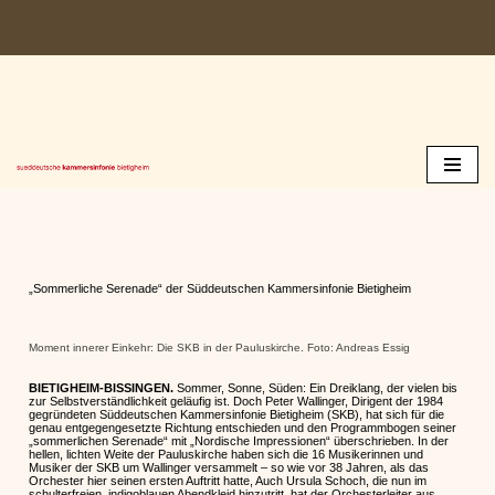
Zum
Inhalt
springen
„Sommerliche Serenade“ der Süddeutschen Kammersinfonie Bietigheim
Moment innerer Einkehr: Die SKB in der Pauluskirche. Foto: Andreas Essig
BIETIGHEIM-BISSINGEN.
Sommer, Sonne, Süden: Ein Dreiklang, der vielen bis
zur Selbstverständlichkeit geläufig ist. Doch Peter Wallinger, Dirigent der 1984
gegründeten Süddeutschen Kammersinfonie Bietigheim (SKB), hat sich für die
genau entgegengesetzte Richtung entschieden und den Programmbogen seiner
„sommerlichen Serenade“ mit „Nordische Impressionen“ überschrieben. In der
hellen, lichten Weite der Pauluskirche haben sich die 16 Musikerinnen und
Musiker der SKB um Wallinger versammelt – so wie vor 38 Jahren, als das
Orchester hier seinen ersten Auftritt hatte, Auch Ursula Schoch, die nun im
schulterfreien, indigoblauen Abendkleid hinzutritt, hat der Orchesterleiter aus