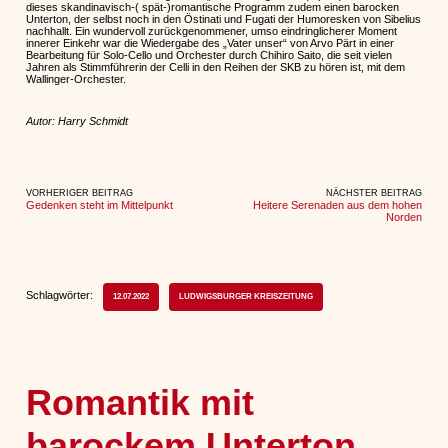
dieses skandinavisch-( spät-)romantische Programm zudem einen barocken
Unterton, der selbst noch in den Östinati und Fugati der Humoresken von Sibelius
nachhallt. Ein wundervoll zurückgenommener, umso eindringlicherer Moment
innerer Einkehr war die Wiedergabe des „Vater unser“ von Arvo Pärt in einer
Bearbeitung für Solo-Cello und Orchester durch Chihiro Saito, die seit vielen
Jahren als Stimmführerin der Celli in den Reihen der SKB zu hören ist, mit dem
Wallinger-Orchester.
Autor: Harry Schmidt
VORHERIGER BEITRAG
NÄCHSTER BEITRAG
Gedenken steht im Mittelpunkt
Heitere Serenaden aus dem hohen
Norden
Schlagwörter:
12.07.2022
LUDWIGSBURGER KREISZEITUNG
Romantik mit
barockem Unterton