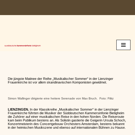
Zum
Inhalt
springen
Die jüngste Matinee der Reihe „Musikalischer Sommer“ in der Lienzinger
Frauenkirche ist vor allem skandinavischen Komponisten gewidmet.
Simon Wallinger dirigierte eine heitere Serenade von Max Bruch. Foto: Filitz
LIENZINGEN.
In der Klassikreihe „Musikalischer Sommer“ in der Lienzinger
Frauenkirche führten die Musiker der Süddeutschen Kammersinfonie Bietigheim
die Zuhörer auf einer musikalischen Reise in den hohen Norden. Die Reiseroute
kam beim Publikum bestens an. Als Solistin gastierte die Geigerin Ursula Schoch,
Konzertmeisterin des Concertgebouw Orchesters Amsterdam, bestens bekannt
in der heimischen Musikszene und ebenso auf internationalen Bühnen zu Hause.