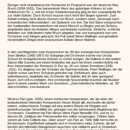
Einziger nicht skandinavischer Komponist im Programm war der deutsche Max
Bruch (1838-1920). Das bekannteste Werk des gebürtigen Kölners ist sein
Violinkonzert Nr. 1, und ein erster Gedankensprung ging da fast zwangsläufig hin
zur Violin-Solistin. Doch Schoch musste noch nicht den Bogen spannen. Zum
Auftakt erklang nicht dieses Konzert von Bruch, sondern seine „Serenade nach
schwedischen Volksmelodien“, ein Spätwerk von ihm. Die fünf Sätze entsprechen
der traditionellen Serenadenform mit einem Marsch zu Beginn und am Schluss,
eingebettet darin ein Andante, Allegro und Andante sostenuto. Einfache, schlichte
Melodien von Volksliedern hatte Bruch adaptiert, klar und transparent nun vom
Orchester zum Klingen gebracht. Am Pult stand Simon Wallinger und gestaltete
mit lebhaftem Dirigat einen bravourösen Auftakt dieser Matinee.
In den nachfolgenden zwei Humoresken op. 89 des norwegischen Komponisten
Jean Sibelius (1865-1957) für Sologeige und Orchester konnte nun Ursula
Schoch ihr breitgefächertes Können zu Gehör bringen. Sie brillierte in den beiden
Sätzen Alla Gavotta und einem Andantino wie auch bei ihrem zweiten Auftritt mit
ihrer Interpretation der Romanze G-Dur op. 26 von Johan Svendsen (1840
-1911). Es dirigierte nun der Gründer der Kammersinfonie, Peter Wallinger, der die
Solistin schon seit ihrer Schulzeit gefördert hat. Einfühlsam, aber auch
selbstbewusst, begleitete das Orchester die Solistin, ließ ihr aber genügend
Raum, sich voll zu entfalten. Ihre orchestrale Souveränität brachten die Musiker
auch in einem zweiten Werk von Svendsen, „Zwei Isländische Melodien, op. 30“
überschrieben, zum Ausdruck.
Mit Arvo Pärt (geb. 1935), einem estnischen Komponisten, der als einer der
bedeutendsten lebenden Komponisten Neuer Musik gilt, wechselte die bisher
heitere, unbeschwerte Tonlage auf eine andere Ebene mit Hingabe und
beeindruckender Sensibilität um, getragen von der behutsamen Begleitung des
Orchesters. Gewidmet hat Pärt dieses Werk Papst Benedikt XVI. und es zu
dessen 60. Jubiläum der Priesterweihe ihm selbst vorgetragen. Chihiro Saito
stimmt als Solo-Cellistin das „Vater unser“ von Pärt an. Tiefe Stille herrschte im
Kirchenraum. Ergriffenheit spiegelte sich in Gesichtern vieler Zuhörer, die tief
berührt den bittenden Klangphasen lauschten und vielleicht auch in Gedanken