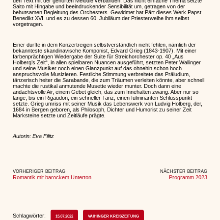
den Text mit der gehörten Melodie verbanden. Das nicht einfache Thema setzte
Saito mit Hingabe und beeindruckender Sensibilität um, getragen von der
behutsamen Begleitung des Orchesters. Gewidmet hat Pärt dieses Werk Papst
Benedikt XVI. und es zu dessen 60. Jubiläum der Priesterweihe ihm selbst
vorgetragen.
Einer durfte in dem Konzertreigen selbstverständlich nicht fehlen, nämlich der
bekannteste skandinavische Komponist, Edvard Grieg (1843-1907). Mit einer
farbenprächtigen Wiedergabe der Suite für Streichorchester op. 40 „Aus
Holberg’s Zeit“, in allen spielbaren Nuancen ausgeführt, setzten Peter Wallinger
und seine Musiker noch einen Glanzpunkt auf das ohnehin schon hoch
anspruchsvolle Musizieren. Festliche Stimmung verbreitete das Präludium,
tänzerisch heiter die Sarabande, die zum Träumen verleiten könnte, aber schnell
machte die rustikal anmutende Musette wieder munter. Doch dann eine
andachtsvolle Air, einem Gebet gleich, das zum Innehalten zwang. Aber nur so
lange, bis ein Rigaudon, ein schneller Tanz, einen fulminanten Schlusspunkt
setzte. Grieg umriss mit seiner Musik das Lebenswerk von Ludvig Holberg, der,
1684 in Bergen geboren, als Philosoph, Dichter und Humorist zu seiner Zeit
Marksteine setzte und Zeitläufe prägte.
Autorin: Eva Filitz
VORHERIGER BEITRAG
NÄCHSTER BEITRAG
Romantik mit barockem Unterton
Programm 2023
Schlagwörter:
15.07.2022
VAIHINGER KREISZEITUNG