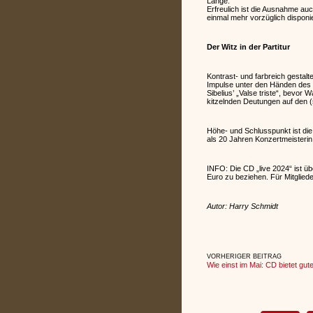
Länge.
Erfreulich ist die Ausnahme auc
einmal mehr vorzüglich disponi
Der Witz in der Partitur
Kontrast- und farbreich gestal
Impulse unter den Händen des D
Sibelius’ „Valse triste“, bevor
kitzelnden Deutungen auf den (
Höhe- und Schlusspunkt ist die
als 20 Jahren Konzertmeisterin
INFO: Die CD „live 2024“ ist ü
Euro zu beziehen. Für Mitglied
Autor: Harry Schmidt
VORHERIGER BEITRAG
Wie einst im Mai: CD bietet gut