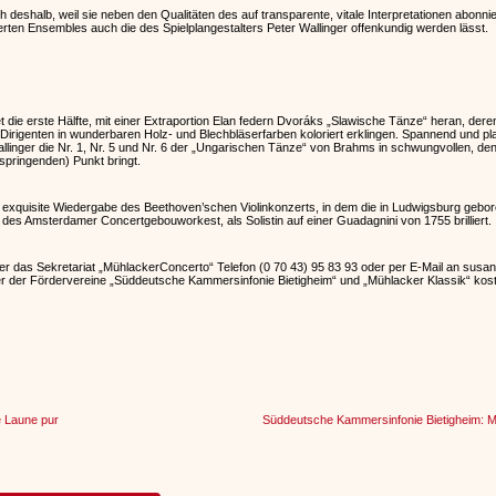
h deshalb, weil sie neben den Qualitäten des auf transparente, vitale Interpretationen abonni
erten Ensembles auch die des Spielplangestalters Peter Wallinger offenkundig werden lässt.
tet die erste Hälfte, mit einer Extraportion Elan federn Dvoráks „Slawische Tänze“ heran, d
irigenten in wunderbaren Holz- und Blechbläserfarben koloriert erklingen. Spannend und plas
 Wallinger die Nr. 1, Nr. 5 und Nr. 6 der „Ungarischen Tänze“ von Brahms in schwungvollen, den
springenden) Punkt bringt.
 exquisite Wiedergabe des Beethoven’schen Violinkonzerts, in dem die in Ludwigsburg gebo
 des Amsterdamer Concertgebouworkest, als Solistin auf einer Guadagnini von 1755 brilliert.
ber das Sekretariat „MühlackerConcerto“ Telefon (0 70 43) 95 83 93 oder per E-Mail an sus
er der Fördervereine „Süddeutsche Kammersinfonie Bietigheim“ und „Mühlacker Klassik“ kost
e Laune pur
Süddeutsche Kammersinfonie Bietigheim: Mit