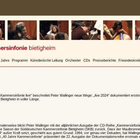
 Jahre
Programm
Künstlerische Leitung
Orchester
CDs
Presseberichte
Freundeskrei
„Kammersinfonie live“ beschreitet Peter Wallinger neue Wege: „live 2024“ dokumentiert erst
etigheim in voller Länge.
rweise blickt Peter Wallinger mit der alljährlichen Ausgabe der CD-Reihe „Kammersinfonie 
ne Saison der Süddeutschen Kammersinfonie Bietigheim (SKB) zurück. Dass der Maulbronner
24“ außer Kraft setzt, geschieht aus gutem Grund: 1984, vor genau vier Dekaden, hat Wallin
 „40 Jahre Kammersinfonie“ präsentiert die 22. Ausgabe der Dokumentationsreihe erstmals 