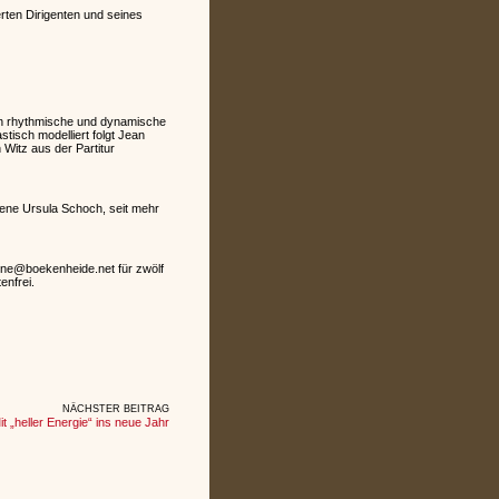
erten Dirigenten und seines
eren rhythmische und dynamische
tisch modelliert folgt Jean
 Witz aus der Partitur
rene Ursula Schoch, seit mehr
anne@boekenheide.net für zwölf
enfrei.
NÄCHSTER BEITRAG
 „heller Energie“ ins neue Jahr