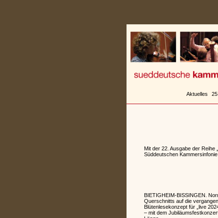
Zum
Inhalt
springen
Aktuelles
25
Mit der 22. Ausgabe der Reihe 
Süddeutschen Kammersinfonie Bi
BIETIGHEIM-BISSINGEN. Normale
Querschnitts auf die vergange
Blütenlesekonzept für „live 20
– mit dem Jubiläumsfestkonzert