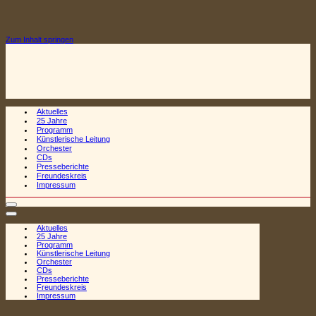
Zum Inhalt springen
Aktuelles
25 Jahre
Programm
Künstlerische Leitung
Orchester
CDs
Presseberichte
Freundeskreis
Impressum
Navigationsmenü
Navigationsmenü
Aktuelles
25 Jahre
Programm
Künstlerische Leitung
Orchester
CDs
Presseberichte
Freundeskreis
Impressum