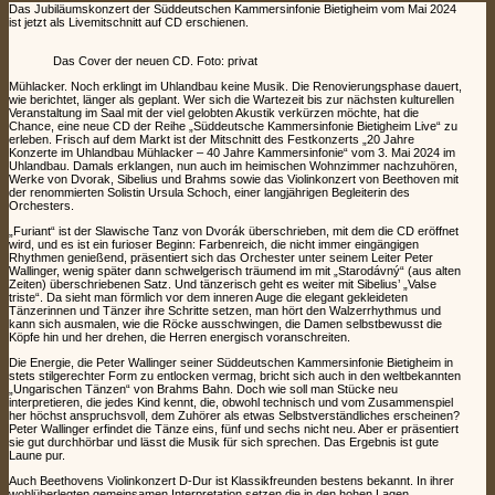
Das Jubiläumskonzert der Süddeutschen Kammersinfonie Bietigheim vom Mai 2024
ist jetzt als Livemitschnitt auf CD erschienen.
Das Cover der neuen CD. Foto: privat
Mühlacker. Noch erklingt im Uhlandbau keine Musik. Die Renovierungsphase dauert,
wie berichtet, länger als geplant. Wer sich die Wartezeit bis zur nächsten kulturellen
Veranstaltung im Saal mit der viel gelobten Akustik verkürzen möchte, hat die
Chance, eine neue CD der Reihe „Süddeutsche Kammersinfonie Bietigheim Live“ zu
erleben. Frisch auf dem Markt ist der Mitschnitt des Festkonzerts „20 Jahre
Konzerte im Uhlandbau Mühlacker – 40 Jahre Kammersinfonie“ vom 3. Mai 2024 im
Uhlandbau. Damals erklangen, nun auch im heimischen Wohnzimmer nachzuhören,
Werke von Dvorak, Sibelius und Brahms sowie das Violinkonzert von Beethoven mit
der renommierten Solistin Ursula Schoch, einer langjährigen Begleiterin des
Orchesters.
„Furiant“ ist der Slawische Tanz von Dvorák überschrieben, mit dem die CD eröffnet
wird, und es ist ein furioser Beginn: Farbenreich, die nicht immer eingängigen
Rhythmen genießend, präsentiert sich das Orchester unter seinem Leiter Peter
Wallinger, wenig später dann schwelgerisch träumend im mit „Starodávný“ (aus alten
Zeiten) überschriebenen Satz. Und tänzerisch geht es weiter mit Sibelius’ „Valse
triste“. Da sieht man förmlich vor dem inneren Auge die elegant gekleideten
Tänzerinnen und Tänzer ihre Schritte setzen, man hört den Walzerrhythmus und
kann sich ausmalen, wie die Röcke ausschwingen, die Damen selbstbewusst die
Köpfe hin und her drehen, die Herren energisch voranschreiten.
Die Energie, die Peter Wallinger seiner Süddeutschen Kammersinfonie Bietigheim in
stets stilgerechter Form zu entlocken vermag, bricht sich auch in den weltbekannten
„Ungarischen Tänzen“ von Brahms Bahn. Doch wie soll man Stücke neu
interpretieren, die jedes Kind kennt, die, obwohl technisch und vom Zusammenspiel
her höchst anspruchsvoll, dem Zuhörer als etwas Selbstverständliches erscheinen?
Peter Wallinger erfindet die Tänze eins, fünf und sechs nicht neu. Aber er präsentiert
sie gut durchhörbar und lässt die Musik für sich sprechen. Das Ergebnis ist gute
Laune pur.
Auch Beethovens Violinkonzert D-Dur ist Klassikfreunden bestens bekannt. In ihrer
wohlüberlegten gemeinsamen Interpretation setzen die in den hohen Lagen