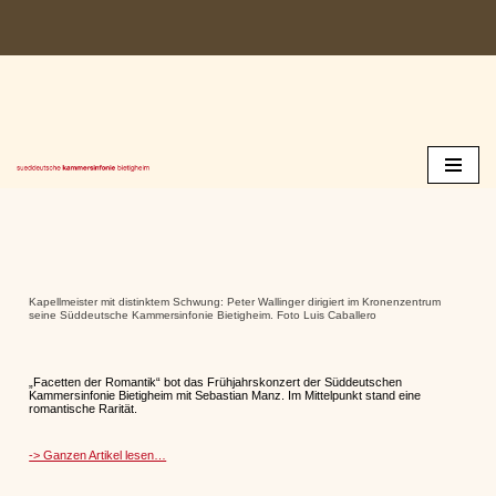
Zum
Inhalt
springen
Kapellmeister mit distinktem Schwung: Peter Wallinger dirigiert im Kronenzentrum
seine Süddeutsche Kammersinfonie Bietigheim. Foto Luis Caballero
„Facetten der Romantik“ bot das Frühjahrskonzert der Süddeutschen
Kammersinfonie Bietigheim mit Sebastian Manz. Im Mittelpunkt stand eine
romantische Rarität.
-> Ganzen Artikel lesen…