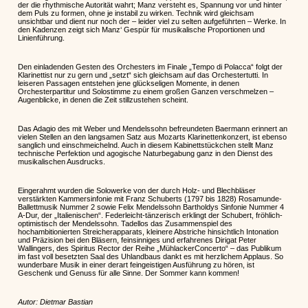
der die rhythmische Autorität wahrt; Manz versteht es, Spannung vor und hinter
dem Puls zu formen, ohne je instabil zu wirken. Technik wird gleichsam
unsichtbar und dient nur noch der – leider viel zu selten aufgeführten – Werke. In
den Kadenzen zeigt sich Manz‘ Gespür für musikalische Proportionen und
Linienführung.
Den einladenden Gesten des Orchesters im Finale „Tempo di Polacca“ folgt der
Klarinettist nur zu gern und „setzt“ sich gleichsam auf das Orchestertutti. In
leiseren Passagen entstehen jene glückseligen Momente, in denen
Orchesterpartitur und Solostimme zu einem großen Ganzen verschmelzen –
Augenblicke, in denen die Zeit stillzustehen scheint.
Das Adagio des mit Weber und Mendelssohn befreundeten Baermann erinnert an
vielen Stellen an den langsamen Satz aus Mozarts Klarinettenkonzert, ist ebenso
sanglich und einschmeichelnd. Auch in diesem Kabinettstückchen stellt Manz
technische Perfektion und agogische Naturbegabung ganz in den Dienst des
musikalischen Ausdrucks.
Eingerahmt wurden die Solowerke von der durch Holz- und Blechbläser
verstärkten Kammersinfonie mit Franz Schuberts (1797 bis 1828) Rosamunde-
Ballettmusik Nummer 2 sowie Felix Mendelssohn Bartholdys Sinfonie Nummer 4
A-Dur, der „Italienischen“. Federleicht-tänzerisch erklingt der Schubert, fröhlich-
optimistisch der Mendelssohn. Tadellos das Zusammenspiel des
hochambitionierten Streicherapparats, kleinere Abstriche hinsichtlich Intonation
und Präzision bei den Bläsern, feinsinniges und erfahrenes Dirigat Peter
Wallingers, des Spiritus Rector der Reihe „MühlackerConcerto“ – das Publikum
im fast voll besetzten Saal des Uhlandbaus dankt es mit herzlichem Applaus. So
wunderbare Musik in einer derart feingeistigen Ausführung zu hören, ist
Geschenk und Genuss für alle Sinne. Der Sommer kann kommen!
Autor: Dietmar Bastian