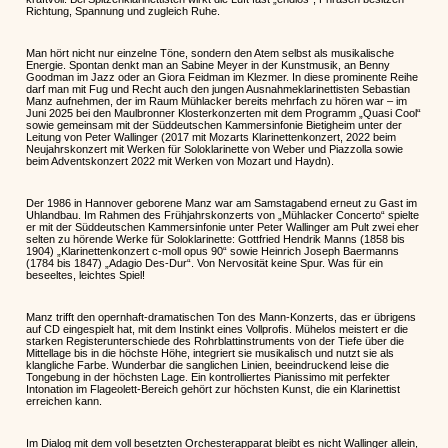
Richtung, Spannung und zugleich Ruhe.
Man hört nicht nur einzelne Töne, sondern den Atem selbst als musikalische
Energie. Spontan denkt man an Sabine Meyer in der Kunstmusik, an Benny
Goodman im Jazz oder an Giora Feidman im Klezmer. In diese prominente Reihe
darf man mit Fug und Recht auch den jungen Ausnahmeklarinettisten Sebastian
Manz aufnehmen, der im Raum Mühlacker bereits mehrfach zu hören war – im
Juni 2025 bei den Maulbronner Klosterkonzerten mit dem Programm „Quasi Cool“
sowie gemeinsam mit der Süddeutschen Kammersinfonie Bietigheim unter der
Leitung von Peter Wallinger (2017 mit Mozarts Klarinettenkonzert, 2022 beim
Neujahrskonzert mit Werken für Soloklarinette von Weber und Piazzolla sowie
beim Adventskonzert 2022 mit Werken von Mozart und Haydn).
Der 1986 in Hannover geborene Manz war am Samstagabend erneut zu Gast im
Uhlandbau. Im Rahmen des Frühjahrskonzerts von „Mühlacker Concerto“ spielte
er mit der Süddeutschen Kammersinfonie unter Peter Wallinger am Pult zwei eher
selten zu hörende Werke für Soloklarinette: Gottfried Hendrik Manns (1858 bis
1904) „Klarinettenkonzert c-moll opus 90“ sowie Heinrich Joseph Baermanns
(1784 bis 1847) „Adagio Des-Dur“. Von Nervosität keine Spur. Was für ein
beseeltes, leichtes Spiel!
Manz trifft den opernhaft-dramatischen Ton des Mann-Konzerts, das er übrigens
auf CD eingespielt hat, mit dem Instinkt eines Vollprofis. Mühelos meistert er die
starken Registerunterschiede des Rohrblattinstruments von der Tiefe über die
Mittellage bis in die höchste Höhe, integriert sie musikalisch und nutzt sie als
klangliche Farbe. Wunderbar die sanglichen Linien, beeindruckend leise die
Tongebung in der höchsten Lage. Ein kontrolliertes Pianissimo mit perfekter
Intonation im Flageolett-Bereich gehört zur höchsten Kunst, die ein Klarinettist
erreichen kann.
Im Dialog mit dem voll besetzten Orchesterapparat bleibt es nicht Wallinger allein,