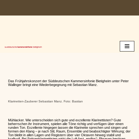
Zum
Inhalt
springen
Das Frühjahrskonzert der Süddeutschen Kammersinfonie Bietigheim unter Peter
Wallinger bringt eine Wiederbegegnung mit Sebastian Manz.
Klarinetten-Zauberer Sebastian Manz. Foto: Bastian
Mühlacker. Wie unterscheiden sich gute und exzellente Klarinettisten? Gute
beherrschen ihr Instrument, spielen alle Töne richtig und verfügen über einen
runden Ton. Exzellente hingegen lassen die Klarinette sprechen und singen und
formen den Klang – je nach Stil, Raum, Ensemble und beabsichtigter Wirkung; der
Ton bleibt in allen Lagen und Registern über vier Oktaven hinweg stabil und
kraftvoll. Bei Spitzenklarinettisten wirkt die Luft fast „endlos“; Phrasen besitzen